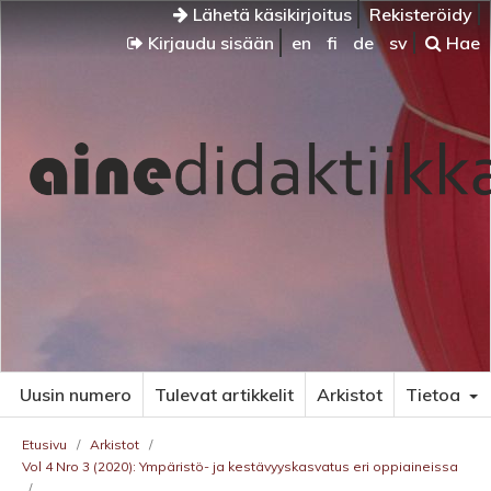
Lähetä käsikirjoitus
Rekisteröidy
Kirjaudu sisään
en
fi
de
sv
Hae
Uusin numero
Tulevat artikkelit
Arkistot
Tietoa
Etusivu
/
Arkistot
/
Vol 4 Nro 3 (2020): Ympäristö- ja kestävyyskasvatus eri oppiaineissa
/