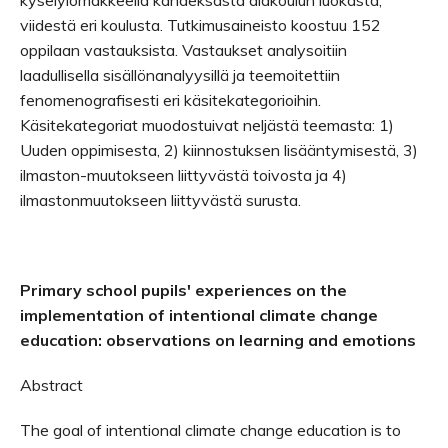
kyselylomakkeella kahdeksasta alakoulun luokasta,
viidestä eri koulusta. Tutkimusaineisto koostuu 152
oppilaan vastauksista. Vastaukset analysoitiin
laadullisella sisällönanalyysillä ja teemoitettiin
fenomenografisesti eri käsitekategorioihin.
Käsitekategoriat muodostuivat neljästä teemasta: 1)
Uuden oppimisesta, 2) kiinnostuksen lisääntymisestä, 3)
ilmaston-muutokseen liittyvästä toivosta ja 4)
ilmastonmuutokseen liittyvästä surusta.
Primary school pupils' experiences on the
implementation of intentional climate change
education: observations on learning and emotions
Abstract
The goal of intentional climate change education is to