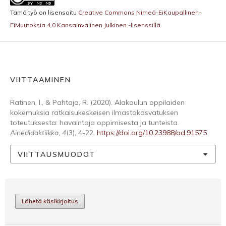
Tämä työ on lisensoitu
Creative Commons Nimeä-EiKaupallinen-
EiMuutoksia 4.0 Kansainvälinen Julkinen -lisenssillä
.
VIITTAAMINEN
Ratinen, I., & Pahtaja, R. (2020). Alakoulun oppilaiden
kokemuksia ratkaisukeskeisen ilmastokasvatuksen
toteutuksesta: havaintoja oppimisesta ja tunteista.
Ainedidaktiikka
,
4
(3), 4-22.
https://doi.org/10.23988/ad.91575
VIITTAUSMUODOT
Lähetä käsikirjoitus