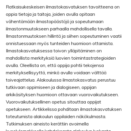
Ratkaisukeskeisen ilmastokasvatuksen tavoitteena on
oppia tietoja ja taitoja, joiden avulla opitaan
vähentämään ilmastopäästöjä ja sopeutumaan
ilmastonmuutokseen parhaalla mahdollisella tavalla.
Ilmastonmuutoksen hillintä ja siihen sopeutuminen vaatii
onnistuessaan myös tunteiden huomioon ottamista.
Ilmastokasvatuksessa toivon ylläpitäminen on
mahdollista merkityksiä luovien toimintastrategioiden
avulla. Oleellista on, että oppija pohtii tekojensa
merkityksellisyyttä, minkä avulla voidaan välttää
toiveajattelua. Alakoulussa ilmastokasvatus perustuu
tutkivaan oppimiseen ja dialogiseen, oppijan
arkikäsityksen huomioon ottavaan vuorovaikutukseen.
Vuorovaikutuksellinen opetus sitouttaa oppijat
opetukseen. Artikkelissa pohditaan ilmastokasvatuksen
toteutumista alakoulun oppilaiden näkökulmasta.
Tutkimuksen aineisto kerättiin avoimella