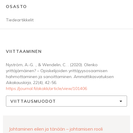
OSASTO
Tiedeartikkelit
VIITTAAMINEN
Nyström, A.-G. ., & Wendelin, C. . (2020). Olenko
yrittäjämäinen? – Opiskelijoiden yrittäjyysosaamisen
hahmottaminen ja sanoittaminen.
Ammattikasvatuksen
Aikakauskirja
,
22
(4), 42-56.
https://journal.fi/akakk/article/view/101406
VIITTAUSMUODOT
Johtaminen eilen ja tänään – johtamisen rooli