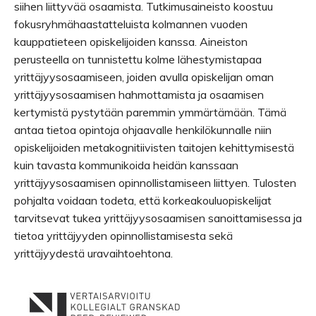
siihen liittyvää osaamista. Tutkimusaineisto koostuu
fokusryhmähaastatteluista kolmannen vuoden
kauppatieteen opiskelijoiden kanssa. Aineiston
perusteella on tunnistettu kolme lähestymistapaa
yrittäjyysosaamiseen, joiden avulla opiskelijan oman
yrittäjyysosaamisen hahmottamista ja osaamisen
kertymistä pystytään paremmin ymmärtämään. Tämä
antaa tietoa opintoja ohjaavalle henkilökunnalle niin
opiskelijoiden metakognitiivisten taitojen kehittymisestä
kuin tavasta kommunikoida heidän kanssaan
yrittäjyysosaamisen opinnollistamiseen liittyen. Tulosten
pohjalta voidaan todeta, että korkeakouluopiskelijat
tarvitsevat tukea yrittäjyysosaamisen sanoittamisessa ja
tietoa yrittäjyyden opinnollistamisesta sekä
yrittäjyydestä uravaihtoehtona.