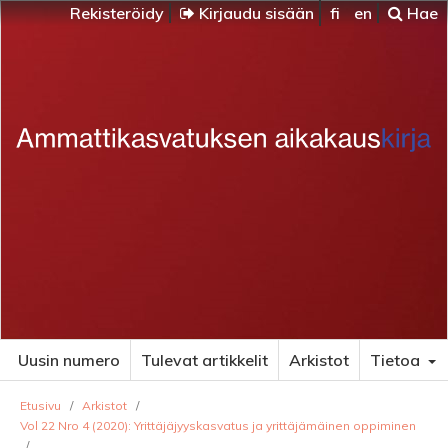
Rekisteröidy
Kirjaudu sisään
fi
en
Hae
Uusin numero
Tulevat artikkelit
Arkistot
Tietoa
Etusivu
/
Arkistot
/
Vol 22 Nro 4 (2020): Yrittäjäjyyskasvatus ja yrittäjämäinen oppiminen
/