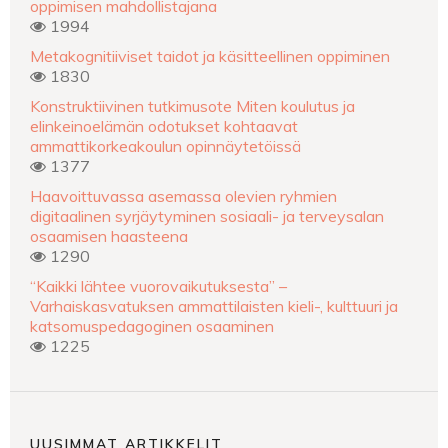
oppimisen mahdollistajana
1994
Metakognitiiviset taidot ja käsitteellinen oppiminen
1830
Konstruktiivinen tutkimusote Miten koulutus ja
elinkeinoelämän odotukset kohtaavat
ammattikorkeakoulun opinnäytetöissä
1377
Haavoittuvassa asemassa olevien ryhmien
digitaalinen syrjäytyminen sosiaali- ja terveysalan
osaamisen haasteena
1290
“Kaikki lähtee vuorovaikutuksesta” –
Varhaiskasvatuksen ammattilaisten kieli-, kulttuuri ja
katsomuspedagoginen osaaminen
1225
UUSIMMAT ARTIKKELIT