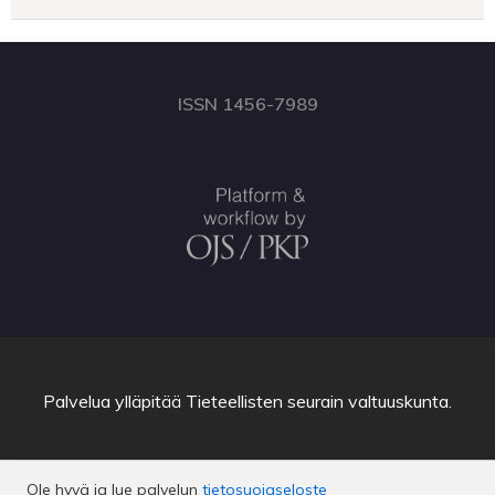
ISSN 1456-7989
Palvelua ylläpitää
Tieteellisten seurain valtuuskunta
.
Ole hyvä ja lue palvelun
tietosuojaseloste