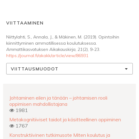
VIITTAAMINEN
Niittylahti, S., Annala, J., & Mäkinen, M. (2019). Opintoihin
kiinnittyminen ammatillisessa koulutuksessa.
Ammattikasvatuksen Aikakauskirja
,
21
(2), 9-23.
https://journal.fi/akakk/article/view/86931
VIITTAUSMUODOT
Johtaminen eilen ja tänään – johtamisen rooli
oppimisen mahdollistajana
1981
Metakognitiiviset taidot ja käsitteellinen oppiminen
1767
Konstruktiivinen tutkimusote Miten koulutus ja