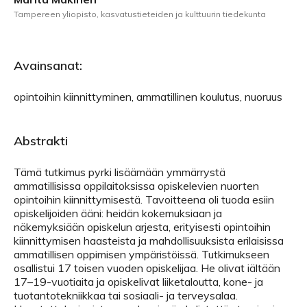
Tampereen yliopisto, kasvatustieteiden ja kulttuurin tiedekunta
Avainsanat:
opintoihin kiinnittyminen, ammatillinen koulutus, nuoruus
Abstrakti
Tämä tutkimus pyrki lisäämään ymmärrystä
ammatillisissa oppilaitoksissa opiskelevien nuorten
opintoihin kiinnittymisestä. Tavoitteena oli tuoda esiin
opiskelijoiden ääni: heidän kokemuksiaan ja
näkemyksiään opiskelun arjesta, erityisesti opintoihin
kiinnittymisen haasteista ja mahdollisuuksista erilaisissa
ammatillisen oppimisen ympäristöissä. Tutkimukseen
osallistui 17 toisen vuoden opiskelijaa. He olivat iältään
17–19-vuotiaita ja opiskelivat liiketaloutta, kone- ja
tuotantotekniikkaa tai sosiaali- ja terveysalaa.