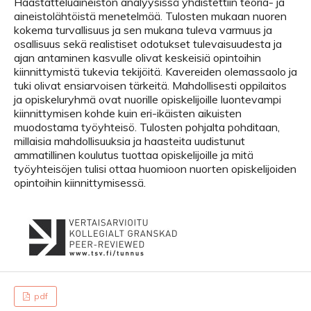
Haastatteluaineiston analyysissä yhdistettiin teoria- ja
aineistolähtöistä menetelmää. Tulosten mukaan nuoren
kokema turvallisuus ja sen mukana tuleva varmuus ja
osallisuus sekä realistiset odotukset tulevaisuudesta ja
ajan antaminen kasvulle olivat keskeisiä opintoihin
kiinnittymistä tukevia tekijöitä. Kavereiden olemassaolo ja
tuki olivat ensiarvoisen tärkeitä. Mahdollisesti oppilaitos
ja opiskeluryhmä ovat nuorille opiskelijoille luontevampi
kiinnittymisen kohde kuin eri-ikäisten aikuisten
muodostama työyhteisö. Tulosten pohjalta pohditaan,
millaisia mahdollisuuksia ja haasteita uudistunut
ammatillinen koulutus tuottaa opiskelijoille ja mitä
työyhteisöjen tulisi ottaa huomioon nuorten opiskelijoiden
opintoihin kiinnittymisessä.
pdf