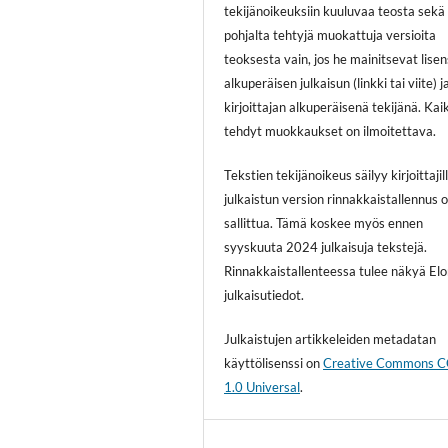
tekijänoikeuksiin kuuluvaa teosta sekä
pohjalta tehtyjä muokattuja versioita
teoksesta vain, jos he mainitsevat lisen
alkuperäisen julkaisun (linkki tai viite) j
kirjoittajan alkuperäisenä tekijänä. Kai
tehdyt muokkaukset on ilmoitettava.
Tekstien tekijänoikeus säilyy kirjoittajill
julkaistun version rinnakkaistallennus 
sallittua. Tämä koskee myös ennen
syyskuuta 2024 julkaisuja tekstejä.
Rinnakkaistallenteessa tulee näkyä El
julkaisutiedot.
Julkaistujen artikkeleiden metadatan
käyttölisenssi on
Creative Commons 
1.0 Universal
.