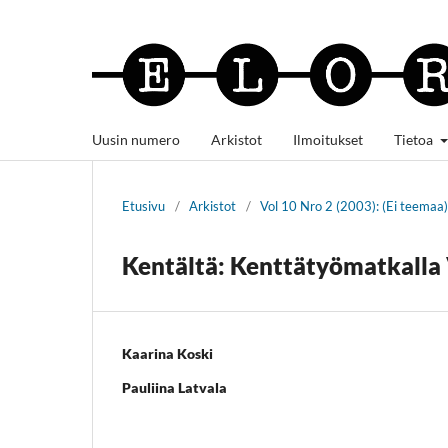
Uusin numero
Arkistot
Ilmoitukset
Tietoa
Etusivu
/
Arkistot
/
Vol 10 Nro 2 (2003): (Ei teemaa)
Kentältä: Kenttätyömatkalla
Kaarina Koski
Pauliina Latvala