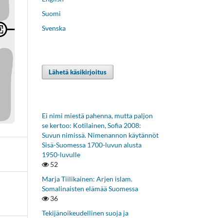
Suomi
Svenska
Lähetä käsikirjoitus
Ei nimi miestä pahenna, mutta paljon
se kertoo: Kotilainen, Sofia 2008:
Suvun nimissä. Nimenannon käytännöt
Sisä-Suomessa 1700-luvun alusta
1950-luvulle
52
Marja Tiilikainen: Arjen islam.
Somalinaisten elämää Suomessa
36
Tekijänoikeudellinen suoja ja