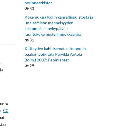
perinnearkistot
33
Kokemuksia Kolin kansallispuistosta ja
-maisemista: menneisyyden
kertomukset nykypäivän
luontokokemusten muokkaajina
31
Kiltteyden kahlitsemat, uskonnolla
päähän potkitut? Päivikki Antola
(toim.) 2007: Papinlapset
n
29
ja
kuusta
an
CC
uut
ittää