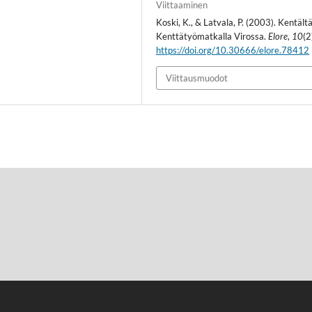
Viittaaminen
Koski, K., & Latvala, P. (2003). Kentältä
Kenttätyömatkalla Virossa.
Elore
,
10
(2
https://doi.org/10.30666/elore.78412
Viittausmuodot