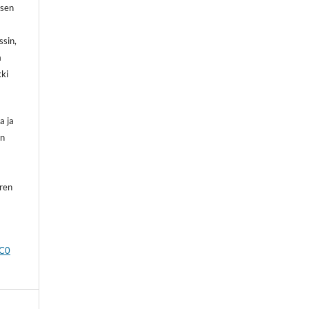
 sen
ssin,
a
kki
a ja
on
oren
CC0