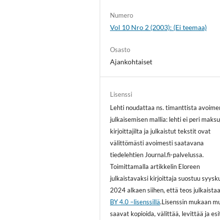
Numero
Vol 10 Nro 2 (2003): (Ei teemaa)
Osasto
Ajankohtaiset
Lisenssi
Lehti noudattaa ns. timanttista avoime
julkaisemisen mallia: lehti ei peri maksu
kirjoittajilta ja julkaistut tekstit ovat
välittömästi avoimesti saatavana
tiedelehtien Journal.fi-palvelussa.
Toimittamalla artikkelin Eloreen
julkaistavaksi kirjoittaja suostuu syys
2024 alkaen siihen, että teos julkaista
BY 4.0 –lisenssillä
.Lisenssin mukaan m
saavat kopioida, välittää, levittää ja es