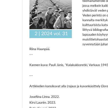
teemanumerolle on
jossa melkein kaikk
yhdistävät veden p
Veden perintö on o
kannalta merkityks
kulttuurisista kat
liittyvä bibliogra
lapsuuden köyhyys
muistitietohaastat
syvennytään juhan
Riina Haanpää.
---
Kannen kuva: Pauli Jänis, ”Kalakukkoretki, Varkaus 1945”.
---
Artikkelien kansikuvat alla (rajaus ja kuvankäsittely
Elore
Josefiina Linna. 2022.
Kirsi Laurén. 2023.