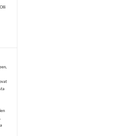
Olli
een,
 ovat
sta
ien
,
ja