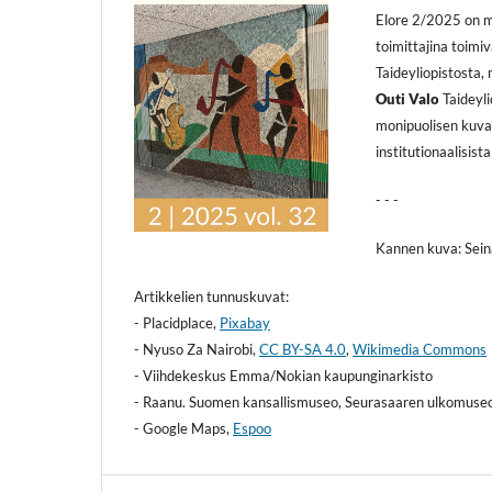
Elore 2/2025 on mu
toimittajina toimi
Taideyliopistosta,
Outi Valo
Taideyli
monipuolisen kuvan 
institutionaalisis
- - -
Kannen kuva: Seinä
Artikkelien tunnuskuvat:
- Placidplace,
Pixabay
- Nyuso Za Nairobi,
CC BY-SA 4.0
,
Wikimedia Commons
- Viihdekeskus Emma/Nokian kaupunginarkisto
- Raanu. Suomen kansallismuseo, Seurasaaren ulkomuse
- Google Maps,
Espoo