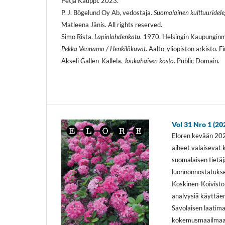
Petja Kauppi. 2023.
P. J. Bögelund Oy Ab, vedostaja.
Suomalainen kulttuuridele
Matleena Jänis. All rights reserved.
Simo Rista.
Lapinlahdenkatu
. 1970. Helsingin Kaupunginm
Pekka Vennamo / Henkilökuvat
. Aalto-yliopiston arkisto. F
Akseli Gallen-Kallela.
Joukahaisen kosto
. Public Domain.
Vol 31 Nro 1 (20
Eloren kevään 2024
aiheet valaisevat k
suomalaisen tietäj
luonnonnostatukses
Koskinen-Koivisto 
analyysiä käyttäen
Savolaisen laatima
kokemusmaailmaan 