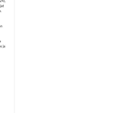
24),
jat
n.
an
a
s ja