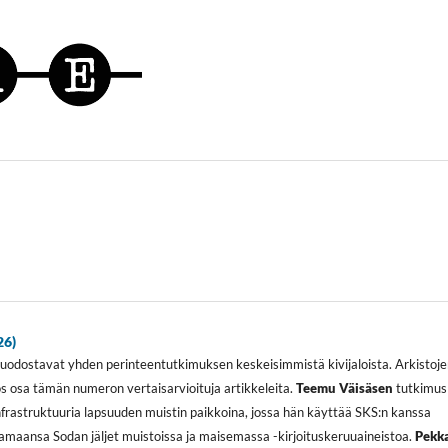
26)
muodostavat yhden perinteentutkimuksen keskeisimmistä kivijaloista. Arkistoj
s osa tämän numeron vertaisarvioituja artikkeleita.
Teemu Väisäsen
tutkimus
nfrastruktuuria lapsuuden muistin paikkoina, jossa hän käyttää SKS:n kanssa
amaansa Sodan jäljet muistoissa ja maisemassa -kirjoituskeruuaineistoa.
Pekk