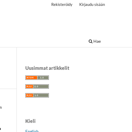
Rekisteröidy
Kirjaudu sisään
Hae
Uusimmat artikkelit
en
Kieli
a
English