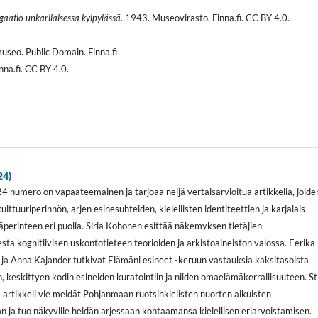
gaatio unkarilaisessa kylpylässä
. 1943. Museovirasto. Finna.fi. CC BY 4.0.
useo. Public Domain. Finna.fi
inna.fi. CC BY 4.0.
24)
 numero on vapaateemainen ja tarjoaa neljä vertaisarvioitua artikkelia, joide
ulttuuriperinnön, arjen esinesuhteiden, kielellisten identiteettien ja karjalais-
äperinteen eri puolia. Siria Kohonen esittää näkemyksen tietäjien
ta kognitiivisen uskontotieteen teorioiden ja arkistoaineiston valossa. Eerika
ja Anna Kajander tutkivat Elämäni esineet -keruun vastauksia kaksitasoista
, keskittyen kodin esineiden kuratointiin ja niiden omaelämäkerrallisuuteen. St
 artikkeli vie meidät Pohjanmaan ruotsinkielisten nuorten aikuisten
ja tuo näkyville heidän arjessaan kohtaamansa kielellisen eriarvoistamisen.