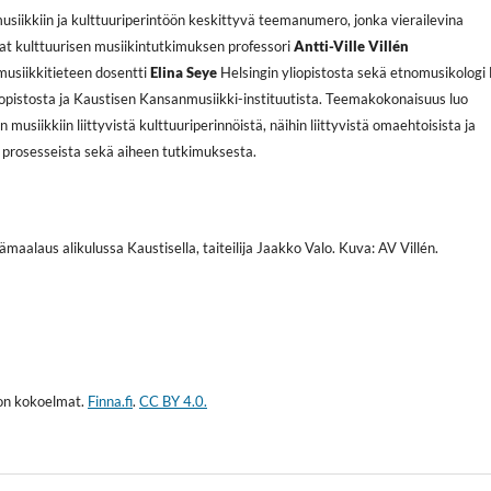
siikkiin ja kulttuuriperintöön keskittyvä teemanumero, jonka vierailevina
vat kulttuurisen musiikintutkimuksen professori
Antti-Ville Villén
 musiikkitieteen dosentti
Elina Seye
Helsingin yliopistosta sekä etnomusikologi
opistosta ja Kaustisen Kansanmusiikki-instituutista. Teemakokonaisuus luo
musiikkiin liittyvistä kulttuuriperinnöistä, näihin liittyvistä omaehtoisista ja
ta prosesseista sekä aiheen tutkimuksesta.
maalaus alikulussa Kaustisella, taiteilija Jaakko Valo. Kuva: AV Villén.
on kokoelmat.
Finna.fi
.
CC BY 4.0.