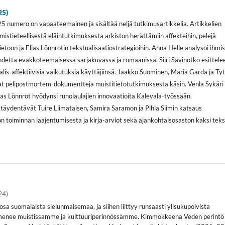
25)
 numero on vapaateemainen ja sisältää neljä tutkimusartikkelia. Artikkelien
hmistieteellisestä eläintutkimuksesta arkiston herättämiin affekteihin, pelejä
etoon ja Elias Lönnrotin tekstualisaatiostrategioihin. Anna Helle analysoi ihmi
hdetta evakkoteemaisessa sarjakuvassa ja romaanissa. Siiri Savinotko esittele
alis-affektiivisia vaikutuksia käyttäjiinsä. Jaakko Suominen, Maria Garda ja Tyt
t pelipostmortem-dokumentteja muistitietotutkimuksesta käsin. Venla Sykäri
ias Lönnrot hyödynsi runolaulajien innovaatioita Kalevala-työssään.
 täydentävät Tuire Liimataisen, Samira Saramon ja Pihla Siimin katsaus
ton toiminnan laajentumisesta ja kirja-arviot sekä ajankohtaisosaston kaksi teks
24)
osa suomalaista sielunmaisemaa, ja siihen liittyy runsaasti ylisukupolvista
ilmenee muistissamme ja kulttuuriperinnössämme. Kimmokkeena Veden perintö 