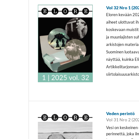
Vol 32 Nro 1 (20
Eloren kevään 2025
aiheet ulottuvat i
koskevaan muistiti
ja muunlajisten su
arkistojen materia
Suominen luotaava
näyttää, kuinka El
Artikkelitarjonnan
siirtolaisuusarkis
Veden perintö
Vol 31 Nro 2 (20
Vesi on keskeinen 
perinnettä, joka 