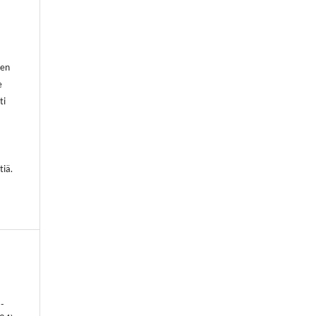
sen
e
ti
tiä.
-