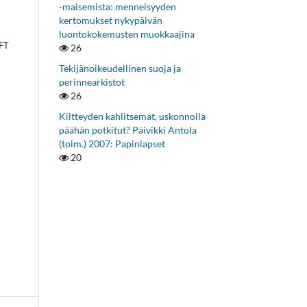
-maisemista: menneisyyden
kertomukset nykypäivän
luontokokemusten muokkaajina
 FT
26
Tekijänoikeudellinen suoja ja
perinnearkistot
26
Kiltteyden kahlitsemat, uskonnolla
päähän potkitut? Päivikki Antola
(toim.) 2007: Papinlapset
20