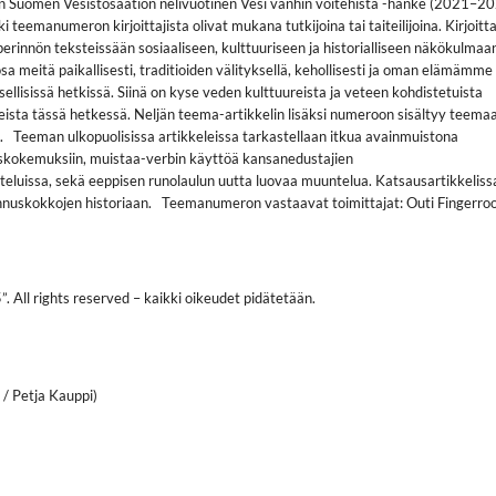
 Suomen Vesistösäätiön nelivuotinen Vesi vanhin voitehista -hanke (2021–20
i teemanumeron kirjoittajista olivat mukana tutkijoina tai taiteilijoina. Kirjoitta
erinnön teksteissään sosiaaliseen, kulttuuriseen ja historialliseen näkökulmaa
sa meitä paikallisesti, traditioiden välityksellä, kehollisesti ja oman elämämme
ellisissä hetkissä. Siinä on kyse veden kulttuureista ja veteen kohdistetuista
seista tässä hetkessä. Neljän teema-artikkelin lisäksi numeroon sisältyy teema
fia. Teeman ulkopuolisissa artikkeleissa tarkastellaan itkua avainmuistona
kokemuksiin, muistaa-verbin käyttöä kansanedustajien
teluissa, sekä eeppisen runolaulun uutta luovaa muuntelua. Katsausartikkeliss
nuskokkojen historiaan. Teemanumeron vastaavat toimittajat: Outi Fingerroo
 All rights reserved – kaikki oikeudet pidätetään.
/ Petja Kauppi)