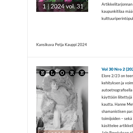
Artikkelitarjonnan
kaupunkitilaa määr
kulttuuriperintöp
Kansikuva Petja Kauppi 2024
Vol 30 Nro 2 (20
Elore 2/23 on teem
kehityksen ja voi
autoetnografisella
käyttöön liitetty
kautta. Hanne Met
shamanistisen para
toimijoiden – sekä 
käsittelee artikke
Jalo Rowéuksen el