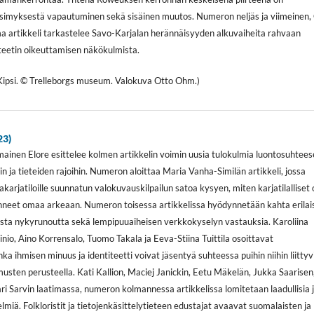
rsimyksestä vapautuminen sekä sisäinen muutos. Numeron neljäs ja viimeinen, 
a artikkeli tarkastelee Savo-Karjalan herännäisyyden alkuvaiheita rahvaan
iteetin oikeuttamisen näkökulmista.
 Kipsi. © Trelleborgs museum. Valokuva Otto Ohm.)
23)
inen Elore esittelee kolmen artikkelin voimin uusia tulokulmia luontosuhtees
in ja tieteiden rajoihin. Numeron aloittaa Maria Vanha-Similän artikkeli, jossa
akarjatiloille suunnatun valokuvauskilpailun satoa kysyen, miten karjatilalliset
inneet omaa arkeaan. Numeron toisessa artikkelissa hyödynnetään kahta erilai
ista nykyrunoutta sekä lempipuuaiheisen verkkokyselyn vastauksia. Karoliina
io, Aino Korrensalo, Tuomo Takala ja Eeva-Stiina Tuittila osoittavat
nka ihmisen minuus ja identiteetti voivat jäsentyä suhteessa puihin niihin liittyv
usten perusteella. Kati Kallion, Maciej Janickin, Eetu Mäkelän, Jukka Saarisen
ari Sarvin laatimassa, numeron kolmannessa artikkelissa lomitetaan laadullisia 
lmiä. Folkloristit ja tietojenkäsittelytieteen edustajat avaavat suomalaisten ja