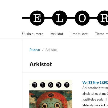
Uusin numero
Arkistot
Ilmoitukset
Tietoa
Etusivu
/
Arkistot
Arkistot
Vol 33 Nro 1 (20
Arkistoaineistot 
aineistot ovat myö
käsittelee sodan i
yhteistyössä koko