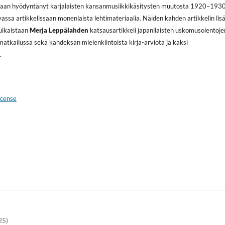
taan hyödyntänyt karjalaisten kansanmusiikkikäsitysten muutosta 1920–193
evassa artikkelissaan monenlaista lehtimateriaalia. Näiden kahden artikkelin lis
ulkaistaan
Merja Leppälahden
katsausartikkeli japanilaisten uskomusolentoje
tkailussa sekä kahdeksan mielenkiintoista kirja-arviota ja kaksi
.
icense
25)