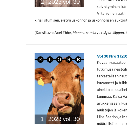
selviytyminen, kä
Viitaniemen laatim
kirjallistumisen, eletyn uskonnon ja uskonnollisen auktor
(Kansikuva: Axel Ebbe,
Mannen som bryter sig ur klippan
.
Vol 30 Nro 1 (20
Kevään vapaateema
tutkimusaineistoih
tarkastellaan naut
kuvanneet ja tulk
aineistoa: puuaihe
Lummaa, Kaisa Vain
artikkelissaan, kui
muistojen ja kokem
Liina Saarlon ja M
määrällisiä menete