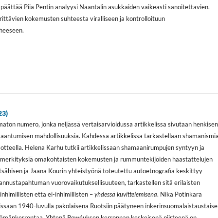
 päättää Piia Pentin analyysi Naantalin asukkaiden vaikeasti sanoitettavien,
ittävien kokemusten suhteesta viralliseen ja kontrolloituun
uheeseen.
23)
aton numero, jonka neljässä vertaisarvioidussa artikkelissa sivutaan henkise
maantumisen mahdollisuuksia. Kahdessa artikkelissa tarkastellaan shamanismi
 otteella. Helena Karhu tutkii artikkelissaan shamaanirumpujen syntyyn ja
jä merkityksiä omakohtaisten kokemusten ja rummuntekijöiden haastattelujen
sähisen ja Jaana Kourin yhteistyönä toteutettu autoetnografia keskittyy
nnustapahtuman vuorovaikutuksellisuuteen, tarkastellen sitä erilaisten
inhimillisten että ei-inhimillisten –
yhdessä kuvittelemisena
. Nika Potinkara
lissaan 1940-luvulla pakolaisena Ruotsiin päätyneen inkerinsuomalaistaustais
ämänkerrontaa. Yhtenä Rowéuksen kerronnan keskeisenä piirteenä on