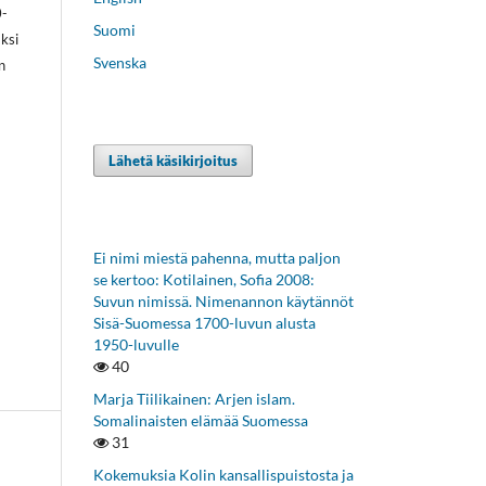
0-
Suomi
äksi
Svenska
n
Lähetä käsikirjoitus
Ei nimi miestä pahenna, mutta paljon
se kertoo: Kotilainen, Sofia 2008:
Suvun nimissä. Nimenannon käytännöt
Sisä-Suomessa 1700-luvun alusta
1950-luvulle
40
Marja Tiilikainen: Arjen islam.
Somalinaisten elämää Suomessa
31
Kokemuksia Kolin kansallispuistosta ja