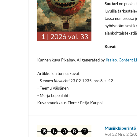
Suutari
on puoles
luvuilla tarkastel
tässä numerossa j
hyödyntämisestä ma
ajankohtaistekstiä
Kuvat
Kannen kuva Pixabay. AI generated by
lisaleo
.
Content L
Artikkelien tunnuskuvat
-
Suomen Kuvalehti
23.02.1935, nro 8, s. 42
- Teemu Väisänen
- Merja Leppälahti
Kuvanmuokkaus Elore / Petja Kauppi
Musiikkiperintö
Vol 32 Nro 2 (20