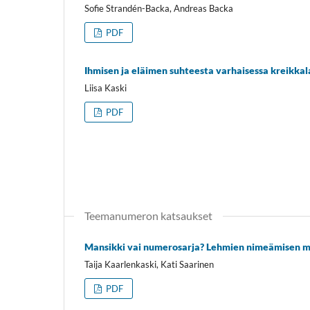
Sofie Strandén-Backa, Andreas Backa
PDF
Ihmisen ja eläimen suhteesta varhaisessa kreikkal
Liisa Kaski
PDF
Teemanumeron katsaukset
Mansikki vai numerosarja? Lehmien nimeämisen m
Taija Kaarlenkaski, Kati Saarinen
PDF