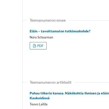
Teemanumeron essee
Eläin – tavoittamaton tutkimuskohde?
Nora Schuurman
PDF
Teemanumeron artikkelit
Puhuu tiikerin kanssa. Näkökohtia ihmisen ja el
Kaukoidässä
Teuvo Laitila