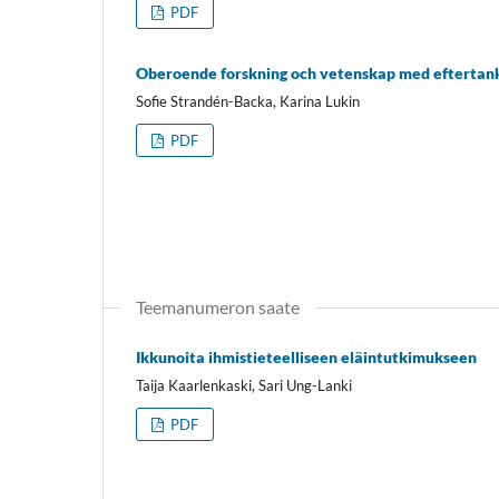
PDF
Oberoende forskning och vetenskap med eftertan
Sofie Strandén-Backa, Karina Lukin
PDF
Teemanumeron saate
Ikkunoita ihmistieteelliseen eläintutkimukseen
Taija Kaarlenkaski, Sari Ung-Lanki
PDF