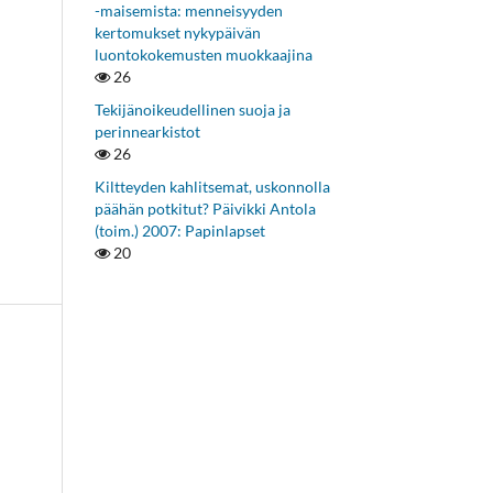
-maisemista: menneisyyden
kertomukset nykypäivän
luontokokemusten muokkaajina
26
Tekijänoikeudellinen suoja ja
perinnearkistot
26
Kiltteyden kahlitsemat, uskonnolla
päähän potkitut? Päivikki Antola
(toim.) 2007: Papinlapset
20