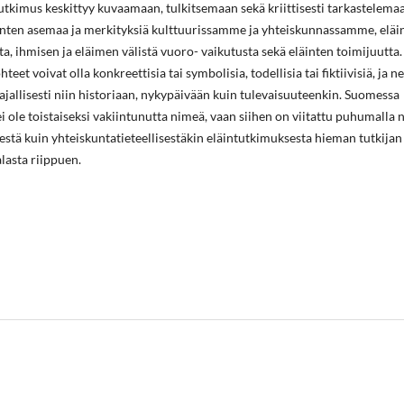
 tutkimus keskittyy kuvaamaan, tulkitsemaan sekä kriittisesti tarkastelema
̈inten asemaa ja merkityksiä kulttuurissamme ja yhteiskunnassamme, eläi
a, ihmisen ja eläimen välistä vuoro- vaikutusta sekä eläinten toimijuutta.
eet voivat olla konkreettisia tai symbolisia, todellisia tai fiktiivisiä, ja ne
 ajallisesti niin historiaan, nykypäivään kuin tulevaisuuteenkin. Suomessa
i ole toistaiseksi vakiintunutta nimeä, vaan siihen on viitattu puhumalla n
sestä kuin yhteiskuntatieteellisestäkin eläintutkimuksesta hieman tutkijan
lasta riippuen.