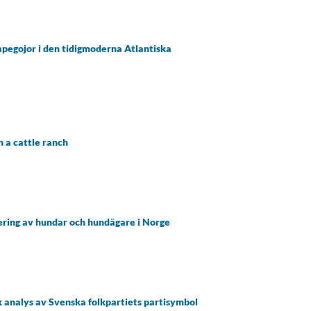
apegojor i den tidigmoderna Atlantiska
 a cattle ranch
nering av hundar och hundägare i Norge
 analys av Svenska folkpartiets partisymbol