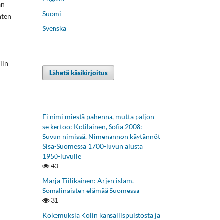
an
Suomi
nten
Svenska
iin
Lähetä käsikirjoitus
Ei nimi miestä pahenna, mutta paljon
se kertoo: Kotilainen, Sofia 2008:
Suvun nimissä. Nimenannon käytännöt
Sisä-Suomessa 1700-luvun alusta
1950-luvulle
40
Marja Tiilikainen: Arjen islam.
Somalinaisten elämää Suomessa
31
Kokemuksia Kolin kansallispuistosta ja