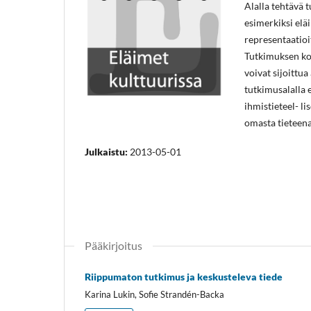
Alalla tehtävä
esimerkiksi ela
representaatioit
Tutkimuksen koht
voivat sijoittua
tutkimusalalla e
ihmistieteel- li
omasta tieteena
Julkaistu:
2013-05-01
Pääkirjoitus
Riippumaton tutkimus ja keskusteleva tiede
Karina Lukin, Sofie Strandén-Backa