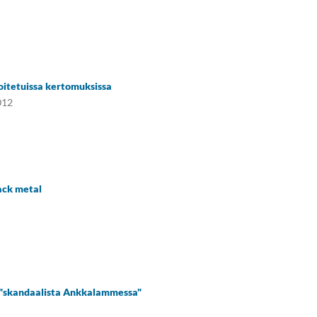
oitetuissa kertomuksissa
012
ack metal
 "skandaalista Ankkalammessa"