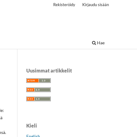
Rekisteröidy
Kirjaudu sisään
Hae
Uusimmat artikkelit
de:
ä
Kieli
sä.
English