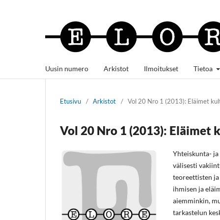
Uusin numero
Arkistot
Ilmoitukset
Tietoa
Etusivu
/
Arkistot
/
Vol 20 Nro 1 (2013): Eläimet kul
Vol 20 Nro 1 (2013): Eläimet 
Yhteiskunta- ja
välisesti vakii
teoreettisten j
ihmisen ja eläi
aiemminkin, mut
tarkastelun kesk