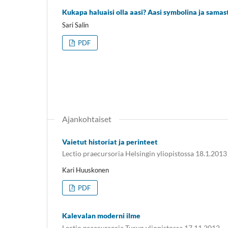
Kukapa haluaisi olla aasi? Aasi symbolina ja sam
Sari Salin
PDF
Ajankohtaiset
Vaietut historiat ja perinteet
Lectio praecursoria Helsingin yliopistossa 18.1.2013
Kari Huuskonen
PDF
Kalevalan moderni ilme
Lectio praecursoria Turun yliopistossa 17.11.2012