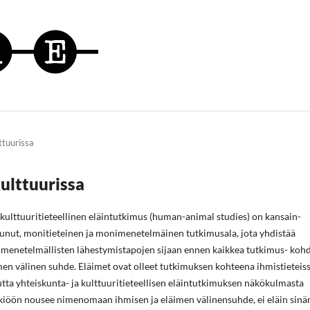
ttuurissa
kulttuurissa
 kulttuuritieteellinen eläintutkimus (human-animal studies) on kansain-
ntunut, monitieteinen ja monimenetelmäinen tutkimusala, jota yhdistää
a menetelmällisten lähestymistapojen sijaan ennen kaikkea tutkimus- koh
men välinen suhde. Eläimet ovat olleet tutkimuksen kohteena ihmistieteiss
ta yhteiskunta- ja kulttuuritieteellisen eläintutkimuksen näkökulmasta
iöön nousee nimenomaan ihmisen ja eläimen välinensuhde, ei eläin sinän