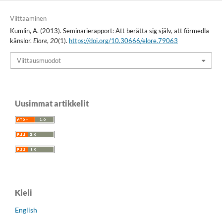
Viittaaminen
Kumlin, A. (2013). Seminarierapport: Att berätta sig själv, att förmedla
känslor.
Elore
,
20
(1).
https://doi.org/10.30666/elore.79063
Viittausmuodot
Uusimmat artikkelit
Kieli
English