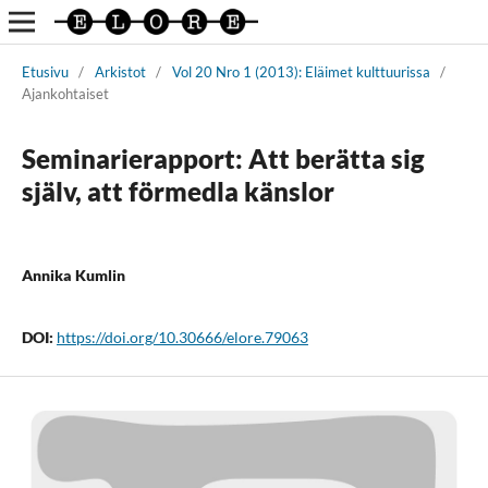
Etusivu
/
Arkistot
/
Vol 20 Nro 1 (2013): Eläimet kulttuurissa
/
Ajankohtaiset
Seminarierapport: Att berätta sig
själv, att förmedla känslor
Annika Kumlin
DOI:
https://doi.org/10.30666/elore.79063