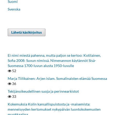
Suomi
Svenska
Lähetä käsikirjoitus
Ei nimi miestä pahenna, mutta paljon se kertoo: Kotilainen,
Sofia 2008: Suvun nimissä. Nimenannon käytännöt Sisä-
Suomessa 1700-luvun alusta 1950-luvulle
52
Marja Tiilikainen: Arjen islam. Somalinaisten elämää Suomessa
36
Tekijänoikeudellinen suoja ja perinnearkistot
33
Kokemuksia Kolin kansallispuistosta ja -maisemista:
menneisyyden kertomukset nykypäivän luontokokemusten
muokkaajina