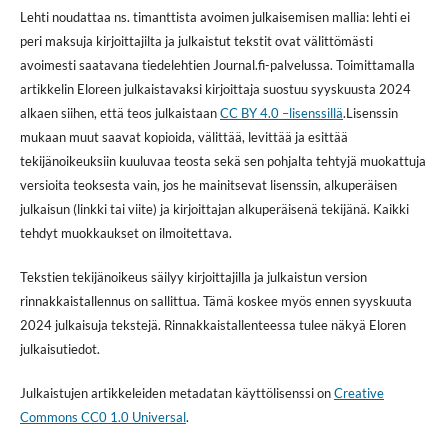
Lehti noudattaa ns. timanttista avoimen julkaisemisen mallia: lehti ei
peri maksuja kirjoittajilta ja julkaistut tekstit ovat välittömästi
avoimesti saatavana tiedelehtien Journal.fi-palvelussa. Toimittamalla
artikkelin Eloreen julkaistavaksi kirjoittaja suostuu syyskuusta 2024
alkaen siihen, että teos julkaistaan
CC BY 4.0 –lisenssillä
.Lisenssin
mukaan muut saavat kopioida, välittää, levittää ja esittää
tekijänoikeuksiin kuuluvaa teosta sekä sen pohjalta tehtyjä muokattuja
versioita teoksesta vain, jos he mainitsevat lisenssin, alkuperäisen
julkaisun (linkki tai viite) ja kirjoittajan alkuperäisenä tekijänä. Kaikki
tehdyt muokkaukset on ilmoitettava.
Tekstien tekijänoikeus säilyy kirjoittajilla ja julkaistun version
rinnakkaistallennus on sallittua. Tämä koskee myös ennen syyskuuta
2024 julkaisuja tekstejä. Rinnakkaistallenteessa tulee näkyä Eloren
julkaisutiedot.
Julkaistujen artikkeleiden metadatan käyttölisenssi on
Creative
Commons CC0 1.0 Universal
.