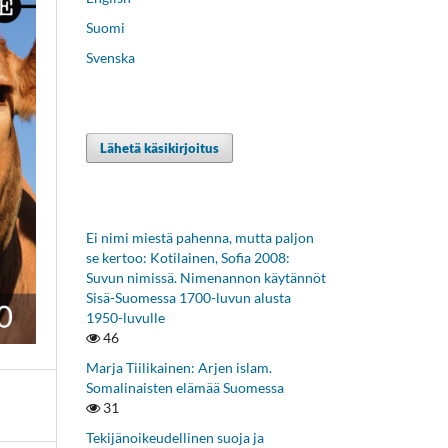
Suomi
Svenska
Lähetä käsikirjoitus
Ei nimi miestä pahenna, mutta paljon
se kertoo: Kotilainen, Sofia 2008:
Suvun nimissä. Nimenannon käytännöt
Sisä-Suomessa 1700-luvun alusta
1950-luvulle
46
Marja Tiilikainen: Arjen islam.
Somalinaisten elämää Suomessa
31
Tekijänoikeudellinen suoja ja