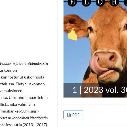
isuudesta ja sen tutkimuksesta
n uskonnon
 kiinnostunut uskonnosta
attelussa. Eletyn uskonnon
okemuksineen,
iössä. Uskonnon määritelmä
ista, eikä valmiisiin
tkimushanke
Ruumiillinen
PDF
set uskonnollisen identiteetin
professuuria (2013 – 2017).