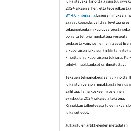
julkaistavaksi kirjoittaja suostuu syys
2024 alkaen siihen, että teos julkaista
BY 4.0 –lisenssillä
.Lisenssin mukaan m
saavat kopioida, välittää, levittää ja es
tekijänoikeuksiin kuuluvaa teosta sekä
pohjalta tehtyjä muokattuja versioita
teoksesta vain, jos he mainitsevat lisen
alkuperäisen julkaisun (linkki tai viite) j
kirjoittajan alkuperäisenä tekijänä. Kai
tehdyt muokkaukset on ilmoitettava.
Tekstien tekijänoikeus säilyy kirjoittajill
julkaistun version rinnakkaistallennus 
sallittua. Tämä koskee myös ennen
syyskuuta 2024 julkaisuja tekstejä.
Rinnakkaistallenteessa tulee näkyä El
julkaisutiedot.
Julkaistujen artikkeleiden metadatan