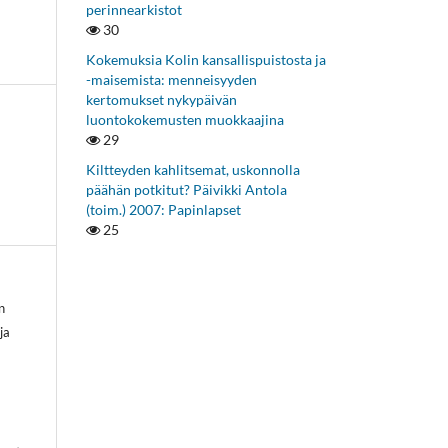
perinnearkistot
30
Kokemuksia Kolin kansallispuistosta ja
-maisemista: menneisyyden
kertomukset nykypäivän
luontokokemusten muokkaajina
29
Kiltteyden kahlitsemat, uskonnolla
päähän potkitut? Päivikki Antola
(toim.) 2007: Papinlapset
25
n
ja