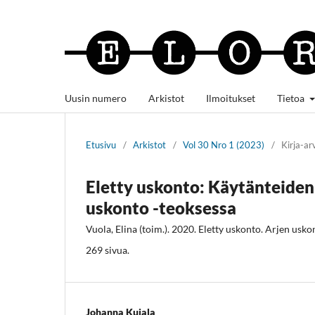
Uusin numero
Arkistot
Ilmoitukset
Tietoa
Etusivu
/
Arkistot
/
Vol 30 Nro 1 (2023)
/
Kirja-ar
Eletty uskonto: Käytänteiden
uskonto -teoksessa
Vuola, Elina (toim.). 2020. Eletty uskonto. Arjen usk
269 sivua.
Johanna Kujala