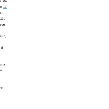
kuusta
an
CC
uut
ittää
 sen
ssin,
a
kki
a ja
on
oren