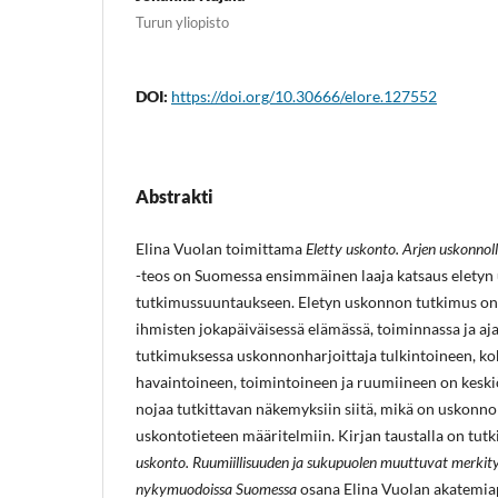
Turun yliopisto
DOI:
https://doi.org/10.30666/elore.127552
Abstrakti
Elina Vuolan toimittama
Eletty uskonto. Arjen uskonnoll
-teos on Suomessa ensimmäinen laaja katsaus elety
tutkimussuuntaukseen. Eletyn uskonnon tutkimus on
ihmisten jokapäiväisessä elämässä, toiminnassa ja aj
tutkimuksessa uskonnonharjoittaja tulkintoineen, k
havaintoineen, toimintoineen ja ruumiineen on kesk
nojaa tutkittavan näkemyksiin siitä, mikä on uskonnoll
uskontotieteen määritelmiin. Kirjan taustalla on tu
uskonto. Ruumiillisuuden ja sukupuolen muuttuvat merkityk
nykymuodoissa Suomessa
osana Elina Vuolan akatemia