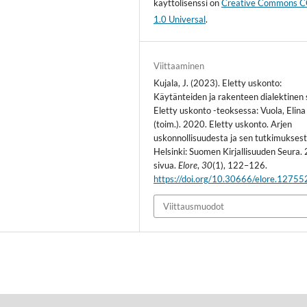
käyttölisenssi on
Creative Commons 
1.0 Universal
.
Viittaaminen
Kujala, J. (2023). Eletty uskonto:
Käytänteiden ja rakenteen dialektinen
Eletty uskonto -teoksessa: Vuola, Elina
(toim.). 2020. Eletty uskonto. Arjen
uskonnollisuudesta ja sen tutkimuksest
Helsinki: Suomen Kirjallisuuden Seura.
sivua.
Elore
,
30
(1), 122–126.
https://doi.org/10.30666/elore.12755
Viittausmuodot