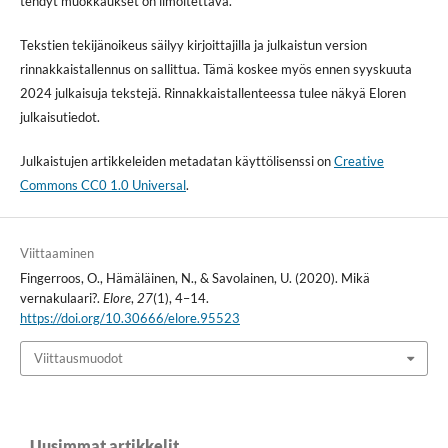
tehdyt muokkaukset on ilmoitettava.
Tekstien tekijänoikeus säilyy kirjoittajilla ja julkaistun version
rinnakkaistallennus on sallittua. Tämä koskee myös ennen syyskuuta
2024 julkaisuja tekstejä. Rinnakkaistallenteessa tulee näkyä Eloren
julkaisutiedot.
Julkaistujen artikkeleiden metadatan käyttölisenssi on
Creative
Commons CC0 1.0 Universal
.
Viittaaminen
Fingerroos, O., Hämäläinen, N., & Savolainen, U. (2020). Mikä
vernakulaari?.
Elore
,
27
(1), 4–14.
https://doi.org/10.30666/elore.95523
Viittausmuodot
Uusimmat artikkelit