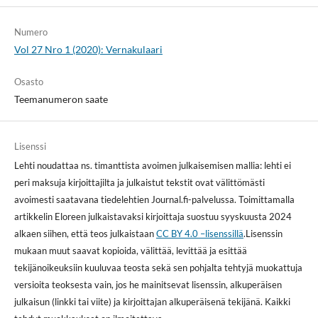
Numero
Vol 27 Nro 1 (2020): Vernakulaari
Osasto
Teemanumeron saate
Lisenssi
Lehti noudattaa ns. timanttista avoimen julkaisemisen mallia: lehti ei
peri maksuja kirjoittajilta ja julkaistut tekstit ovat välittömästi
avoimesti saatavana tiedelehtien Journal.fi-palvelussa. Toimittamalla
artikkelin Eloreen julkaistavaksi kirjoittaja suostuu syyskuusta 2024
alkaen siihen, että teos julkaistaan
CC BY 4.0 –lisenssillä
.Lisenssin
mukaan muut saavat kopioida, välittää, levittää ja esittää
tekijänoikeuksiin kuuluvaa teosta sekä sen pohjalta tehtyjä muokattuja
versioita teoksesta vain, jos he mainitsevat lisenssin, alkuperäisen
julkaisun (linkki tai viite) ja kirjoittajan alkuperäisenä tekijänä. Kaikki