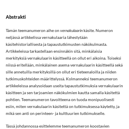
Abstrakti
Tämän teemanumeron aihe on
vernakulaarin
käsite. Numeron
neljässä artikkelissa vernakulaaria lähestytään
käsitehistoriallisesta ja tapaustutkimusten näkökulmasta.
Artikkeleissa tarkastellaan ensinnäkin sitä, minkälaisia
merkityksiä vernakulaarin käsitteellä on ollut eri aikoina. Toiseksi
niissä eritellään, minkälainen asema vernakulaarin käsitteellä sekä
sille annetuilla merkityksillä on ollut eri tieteenaloilla ja niiden
tutkimuskohteiden määrittelyssä. Kolmanneksi teemanumeron
artikkeleissa analysoidaan useita tapaustutkimuksia vernakulaarin
käsitteen ja sen tarjoamien näkökulmien kautta samalla käsitettä
pohtien. Teemanumeron tavoitteena on tuoda monipuolisesti
esiin, miten vernakulaarin käsitettä on tutkimuksessa käytetty, ja
mikä sen anti on perinteen- ja kulttuurien tutkimukselle.
Tässä johdannossa esittelemme teemanumeron koostavien