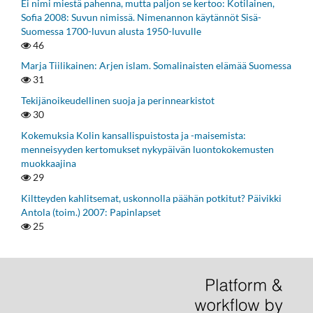
Ei nimi miestä pahenna, mutta paljon se kertoo: Kotilainen,
Sofia 2008: Suvun nimissä. Nimenannon käytännöt Sisä-
Suomessa 1700-luvun alusta 1950-luvulle
46
Marja Tiilikainen: Arjen islam. Somalinaisten elämää Suomessa
31
Tekijänoikeudellinen suoja ja perinnearkistot
30
Kokemuksia Kolin kansallispuistosta ja -maisemista:
menneisyyden kertomukset nykypäivän luontokokemusten
muokkaajina
29
Kiltteyden kahlitsemat, uskonnolla päähän potkitut? Päivikki
Antola (toim.) 2007: Papinlapset
25