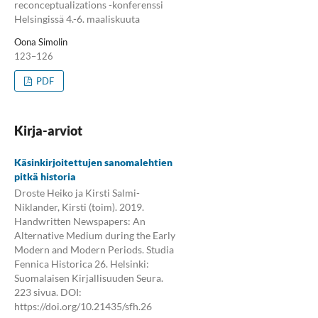
reconceptualizations -konferenssi
Helsingissä 4.-6. maaliskuuta
Oona Simolin
123–126
PDF
Kirja-arviot
Käsinkirjoitettujen sanomalehtien
pitkä historia
Droste Heiko ja Kirsti Salmi-
Niklander, Kirsti (toim). 2019.
Handwritten Newspapers: An
Alternative Medium during the Early
Modern and Modern Periods. Studia
Fennica Historica 26. Helsinki:
Suomalaisen Kirjallisuuden Seura.
223 sivua. DOI:
https://doi.org/10.21435/sfh.26