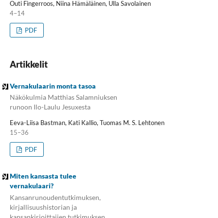
Outi Fingerroos, Niina Hämäläinen, Ulla Savolainen
4–14
PDF
Artikkelit
Vernakulaarin monta tasoa
Näkökulmia Matthias Salamniuksen
runoon Ilo-Laulu Jesuxesta
Eeva-Liisa Bastman, Kati Kallio, Tuomas M. S. Lehtonen
15–36
PDF
Miten kansasta tulee
vernakulaari?
Kansanrunoudentutkimuksen,
kirjallisuushistorian ja
kansankirjoittajien tutkimuksen