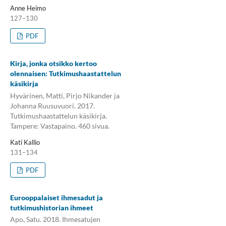
Anne Heimo
127–130
PDF
Kirja, jonka otsikko kertoo
olennaisen: Tutkimushaastattelun
käsikirja
Hyvärinen, Matti, Pirjo Nikander ja
Johanna Ruusuvuori. 2017.
Tutkimushaastattelun käsikirja.
Tampere: Vastapaino. 460 sivua.
Kati Kallio
131–134
PDF
Eurooppalaiset ihmesadut ja
tutkimushistorian ihmeet
Apo, Satu. 2018. Ihmesatujen