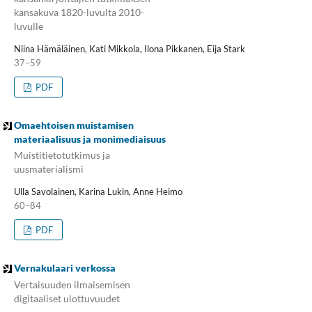
kansakuva 1820-luvulta 2010-
luvulle
Niina Hämäläinen, Kati Mikkola, Ilona Pikkanen, Eija Stark
37–59
PDF
Omaehtoisen muistamisen
materiaalisuus ja monimediaisuus
Muistitietotutkimus ja
uusmaterialismi
Ulla Savolainen, Karina Lukin, Anne Heimo
60–84
PDF
Vernakulaari verkossa
Vertaisuuden ilmaisemisen
digitaaliset ulottuvuudet