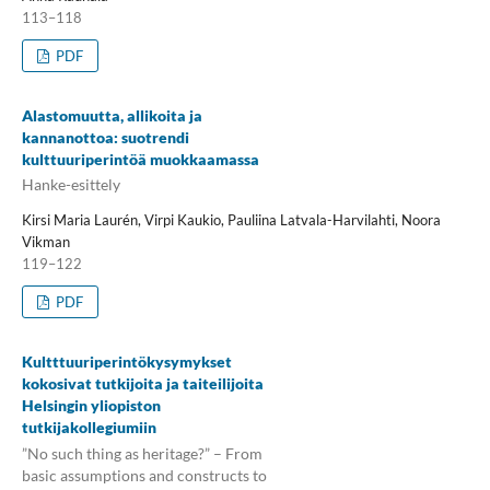
113–118
PDF
Alastomuutta, allikoita ja
kannanottoa: suotrendi
kulttuuriperintöä muokkaamassa
Hanke-esittely
Kirsi Maria Laurén, Virpi Kaukio, Pauliina Latvala-Harvilahti, Noora
Vikman
119–122
PDF
Kultttuuriperintökysymykset
kokosivat tutkijoita ja taiteilijoita
Helsingin yliopiston
tutkijakollegiumiin
”No such thing as heritage?” – From
basic assumptions and constructs to