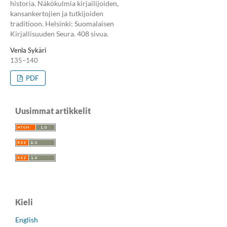
historia. Näkökulmia kirjailijoiden,
kansankertojien ja tutkijoiden
traditioon. Helsinki: Suomalaisen
Kirjallisuuden Seura. 408 sivua.
Venla Sykäri
135–140
PDF
Uusimmat artikkelit
Kieli
English