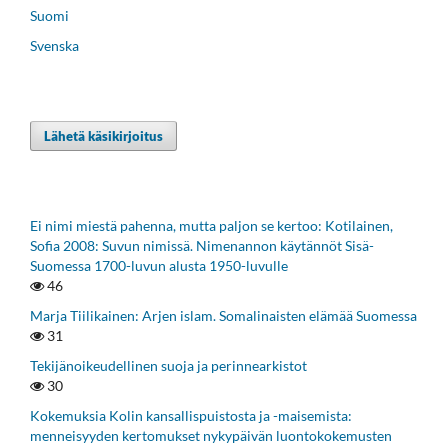
Suomi
Svenska
Lähetä käsikirjoitus
Ei nimi miestä pahenna, mutta paljon se kertoo: Kotilainen,
Sofia 2008: Suvun nimissä. Nimenannon käytännöt Sisä-
Suomessa 1700-luvun alusta 1950-luvulle
46
Marja Tiilikainen: Arjen islam. Somalinaisten elämää Suomessa
31
Tekijänoikeudellinen suoja ja perinnearkistot
30
Kokemuksia Kolin kansallispuistosta ja -maisemista:
menneisyyden kertomukset nykypäivän luontokokemusten