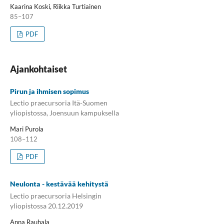
Kaarina Koski, Riikka Turtiainen
85–107
PDF
Ajankohtaiset
Pirun ja ihmisen sopimus
Lectio praecursoria Itä-Suomen
yliopistossa, Joensuun kampuksella
Mari Purola
108–112
PDF
Neulonta - kestävää kehitystä
Lectio praecursoria Helsingin
yliopistossa 20.12.2019
Anna Rauhala