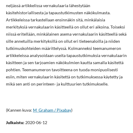
neljässä artikkelissa vernakulaaria lähestytään
käsitehistoriallisesta ja tapaustutkimusten näkökulmasta.
Artikkeleissa tarkastellaan ensinnäkin sitä, minkälaisia
merkityksiä vernakulaarin käsitteellä on ollut eri aikoina. Toiseksi
niissä eritellään, minkälainen asema vernakulaarin käsitteellä sekä
sille annetuilla merkityksillä on ollut eri tieteenaloilla ja niiden
tutkimuskohteiden määrittelyssä. Kolmanneksi teemanumeron
artikkeleissa analysoidaan useita tapaustutkimuksia vernakulaarin
käsitteen ja sen tarjoamien näkökulmien kautta samalla käsitettä
pohtien. Teemanumeron tavoitteena on tuoda monipuolisesti
esiin, miten vernakulaarin käsitettä on tutkimuksessa käytetty ja
mikä sen anti on perinteen- ja kulttuurien tutkimukselle.
(Kannen kuva:
M_Graham / Pixabay
)
Julkaistu:
2020-06-12