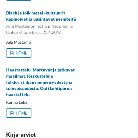
Black ja folk metal -kulttuurit
kapinoivat ja uusintavat perinteitä
Aila Mustamon lectio praecursoria
Oulun yliopistossa 23.4.2016
Aila Mustamo
HTML
Haastattelu: Murtuvat ja jatkuvat
maailmat. Keskusteluja
folkloristiikan menneisyydestä ja
tulevaisuudesta. Outi Lehtipuron
haastattelu
Karina Lukin
HTML
Kirja-arviot