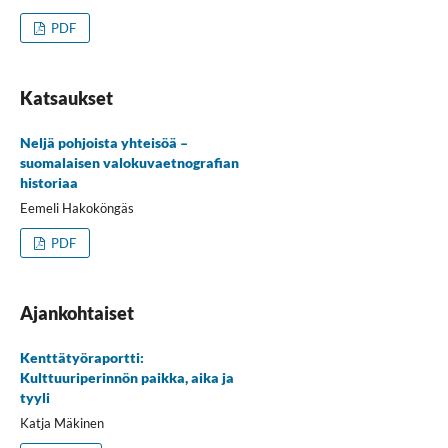
PDF
Katsaukset
Neljä pohjoista yhteisöä –
suomalaisen valokuvaetnografian
historiaa
Eemeli Hakoköngäs
PDF
Ajankohtaiset
Kenttätyöraportti:
Kulttuuriperinnön paikka, aika ja
tyyli
Katja Mäkinen