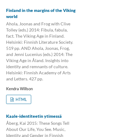
Finland in the margins of the Viking
world
Ahola, Joonas and Frog with Clive
Tolley (eds.) 2014: Fibula, fabula,
fact. The Viking Age in Finland.
Helsinki: Finnish Literature Society.
519 pp. AND Ahola, Joonas, Frog,
and Jenni Lucenius (eds.) 2014: The
Viking Age in Åland. Insights into
identity and remnants of culture.
Helsinki: Finnish Academy of Arts
and Letters. 427 pp.
Kendra Willson
HTML
Kaale-identiteetin ytimessä
Åberg, Kai 2015: These Songs Tell
About Our Life, You See. Music,
Identity and Gender in Finnish