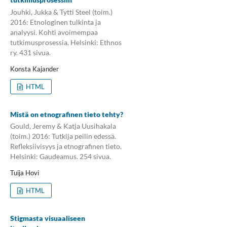
Jouhki, Jukka & Tytti Steel (toim.)
2016: Etnologinen tulkinta ja
analyysi. Kohti avoimempaa
tutkimusprosessia. Helsinki: Ethnos
ry. 431 sivua.
Konsta Kajander
HTML
Mistä on etnografinen tieto tehty?
Gould, Jeremy & Katja Uusihakala
(toim.) 2016: Tutkija peilin edessä.
Refleksiivisyys ja etnografinen tieto.
Helsinki: Gaudeamus. 254 sivua.
Tuija Hovi
HTML
Stigmasta visuaaliseen