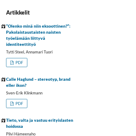
Artikkelit
”Olenko minä niin eksoottinen?”:
Pakolaistaustaisten naisten
työelämään liittyvä
identiteettityö
Tytti Steel, Annamari Tuori
PDF
Calle Haglund – stereotyp, brand
eller ikon?
Sven-Erik Klinkmann
PDF
Tieto, valta ja vastuu erityislasten
hoidossa
Pilvi Hämeenaho