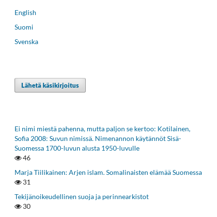
English
Suomi
Svenska
Lähetä käsikirjoitus
Ei nimi miestä pahenna, mutta paljon se kertoo: Kotilainen,
Sofia 2008: Suvun nimissä. Nimenannon käytännöt Sisä-
Suomessa 1700-luvun alusta 1950-luvulle
46
Marja Tiilikainen: Arjen islam. Somalinaisten elämää Suomessa
31
Tekijänoikeudellinen suoja ja perinnearkistot
30