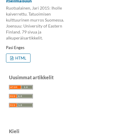
itseilmaisuun
Ruotsalainen, Jari 2015: Iholle
kaiverrettu. Tatuoimisen
kulttuurinen murros Suomessa.
Joensuu: University of Eastern
Finland. 79 sivua ja
alkuperäisartikkelit.
Pasi Enges
HTML
Uusimmat artikkelit
Kieli