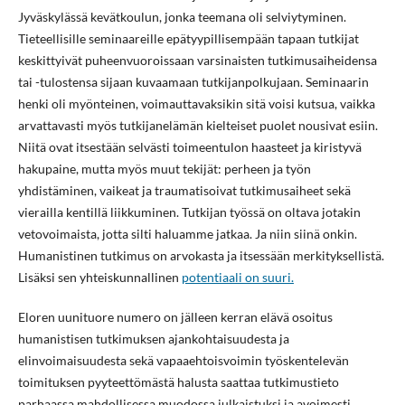
Jyväskylässä kevätkoulun, jonka teemana oli selviytyminen.
Tieteellisille seminaareille epätyypillisempään tapaan tutkijat
keskittyivät puheenvuoroissaan varsinaisten tutkimusaiheidensa
tai -tulostensa sijaan kuvaamaan tutkijanpolkujaan. Seminaarin
henki oli myönteinen, voimauttavaksikin sitä voisi kutsua, vaikka
arvattavasti myös tutkijanelämän kielteiset puolet nousivat esiin.
Niitä ovat itsestään selvästi toimeentulon haasteet ja kiristyvä
hakupaine, mutta myös muut tekijät: perheen ja työn
yhdistäminen, vaikeat ja traumatisoivat tutkimusaiheet sekä
vierailla kentillä liikkuminen. Tutkijan työssä on oltava jotakin
vetovoimaista, jotta silti haluamme jatkaa. Ja niin siinä onkin.
Humanistinen tutkimus on arvokasta ja itsessään merkityksellistä.
Lisäksi sen yhteiskunnallinen
potentiaali on suuri.
Eloren uunituore numero on jälleen kerran elävä osoitus
humanistisen tutkimuksen ajankohtaisuudesta ja
elinvoimaisuudesta sekä vapaaehtoisvoimin työskentelevän
toimituksen pyyteettömästä halusta saattaa tutkimustieto
parhaassa mahdollisessa muodossa julkaistuksi ja avoimesti