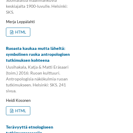
Suomalaisia maailmankuvia
keskiajalta 1900-luvulle. Helsinki:
SKS.
Merja Leppälahti
HTML
Ruoasta kaukaa mutta läheltä:
symbolinen ruoka antropologisen
tutkimuksen kohteena
Uusihakala, Katja & Matti Eräsaari
(toim.) 2016: Ruoan kulttuuri.
Antropologisia näkökulmia ruoan
tutkimukseen. Helsinki: SKS. 241
sivua.
Heidi Kosonen
HTML
Terävyyttä etnologiseen
tutkimusprosessiin