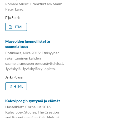
Romani Music. Frankfurt am Main:
Peter Lang.
Eija Stark
HTML
Museoiden luonnollistettu
saamelaisuus
Potinkara, Nika 2015: Etnisyyden
rakentuminen kahden
saamelaismuseon perusnäyttelyissä.
Jyväskylä: Jyväskylän yliopisto.
Jyrki Pöysä
HTML
Kalevipoegin syntymä ja elämät
Hasselblatt, Cornelius 2016:
Kalevipoeg Studies. The Creation
and Reception of an Epic. Helsinki: