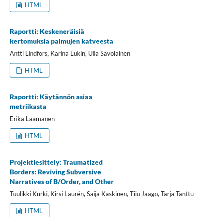
HTML
Raportti: Keskeneräisiä
kertomuksia palmujen katveesta
Antti Lindfors, Karina Lukin, Ulla Savolainen
HTML
Raportti: Käytännön asiaa
metriikasta
Erika Laamanen
HTML
Projektiesittely: Traumatized
Borders: Reviving Subversive
Narratives of B/Order, and Other
Tuulikki Kurki, Kirsi Laurén, Saija Kaskinen, Tiiu Jaago, Tarja Tanttu
HTML