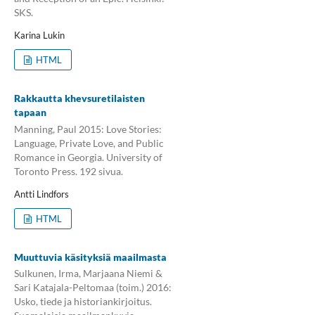
SKS.
Karina Lukin
HTML
Rakkautta khevsuretilaisten
tapaan
Manning, Paul 2015: Love Stories:
Language, Private Love, and Public
Romance in Georgia. University of
Toronto Press. 192 sivua.
Antti Lindfors
HTML
Muuttuvia käsityksiä maailmasta
Sulkunen, Irma, Marjaana Niemi &
Sari Katajala-Peltomaa (toim.) 2016:
Usko, tiede ja historiankirjoitus.