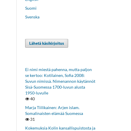
Suomi
Svenska
Lähetä käsikirjoitus
Ei nimi miestä pahenna, mutta paljon
se kertoo: Kotilainen, Sofia 2008:
Suvun nimissä. Nimenannon käytännöt
Sisä-Suomessa 1700-luvun alusta
1950-luvulle
40
Marja Tiilikainen: Arjen islam.
Somalinaisten elämää Suomessa
31
Kokemuksia Kolin kansallispuistosta ja