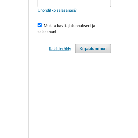
Unohditko salasanasi?
Muista käyttäjätunnukseni ja
salasanani
Rekisteröidy
Kirjautuminen