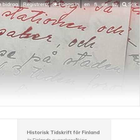
n bidrag
Registrera
Logga in
en
fi
de
sv
Sök
Historisk Tidskrift för Finland