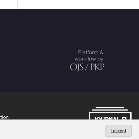
tion
.
I accept