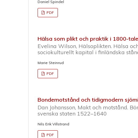
Daniel Spindel
PDF
Hälsa som plikt och praktik i 1800-tal
Evelina Wilson, Hälsoplikten. Hälsa o
sociokulturellt kapital i finländska stå
Marie Steinrud
PDF
Bondemotstånd och tidigmodern sjömi
Dan Johansson, Makt och motstånd. Bön
svenska staten 1522–1640
Nils Erik Villstrand
PDF