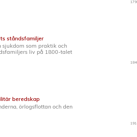
179
ets ståndsfamiljer
ch sjukdom som praktik och
ndsfamiljers liv på 1800-talet
184
litär beredskap
derna, örlogsflottan och den
191