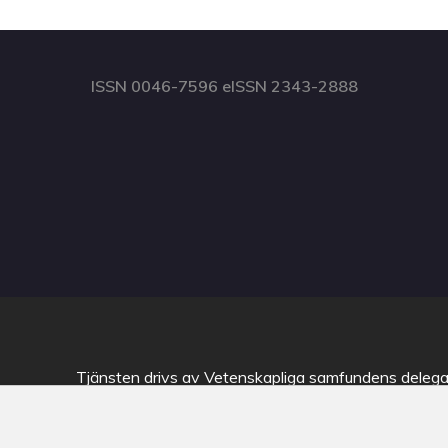
ISSN 0046-7596 eISSN 2343-2888
Tjänsten drivs av
Vetenskapliga samfundens delega