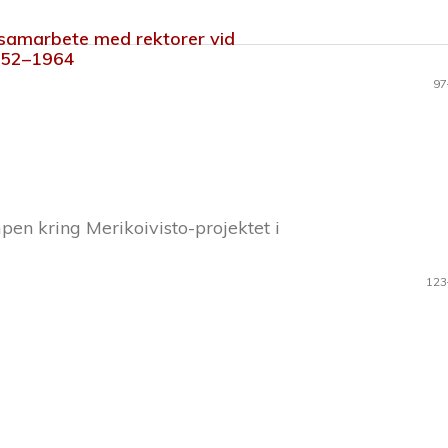
samarbete med rektorer vid
1952–1964
97
en kring Merikoivisto-projektet i
123