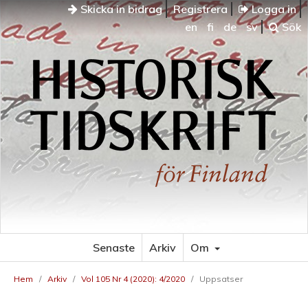
Skicka in bidrag
Registrera
Logga in
en
fi
de
sv
Sök
Senaste
Arkiv
Om
Hem
/
Arkiv
/
Vol 105 Nr 4 (2020): 4/2020
/
Uppsatser