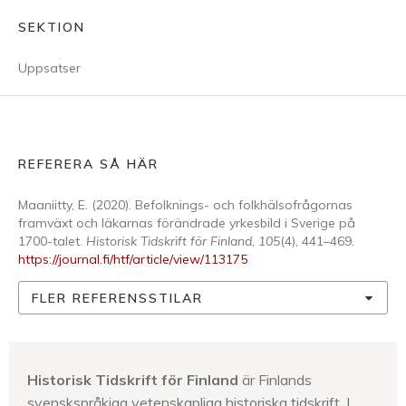
SEKTION
Uppsatser
REFERERA SÅ HÄR
Maaniitty, E. (2020). Befolknings- och folkhälsofrågornas
framväxt och läkarnas förändrade yrkesbild i Sverige på
1700-talet.
Historisk Tidskrift för Finland
,
105
(4), 441–469.
https://journal.fi/htf/article/view/113175
FLER REFERENSSTILAR
Historisk Tidskrift för Finland
är Finlands
svenskspråkiga vetenskapliga historiska tidskrift. I