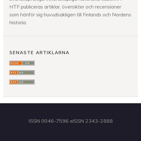
HTF publiceras artiklar, översikter och recensioner
som hänför sig huvudsakligen till Finlands och Nordens
historia.
SENASTE ARTIKLARNA
ISSN 0046-7596 eISSN 2343-2888