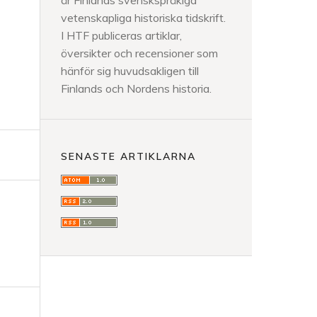
är Finlands svenskspråkiga
h
vetenskapliga historiska tidskrift.
I HTF publiceras artiklar,
översikter och recensioner som
hänför sig huvudsakligen till
Finlands och Nordens historia.
SENASTE ARTIKLARNA