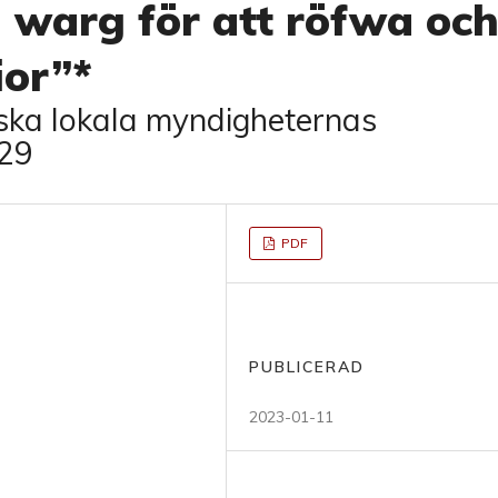
 warg för att röfwa oc
ior”*
nska lokala myndigheternas
829
PDF
PUBLICERAD
2023-01-11