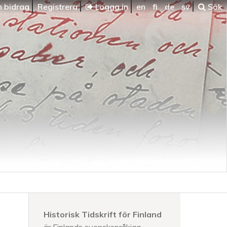
n bidrag
Registrera
Logga in
en
fi
de
sv
Sök
Historisk Tidskrift för Finland