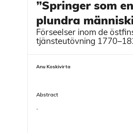
”Springer som en
plundra människ
Förseelser inom de östfi
tjänsteutövning 1770–1
Anu Koskivirta
Abstract
-