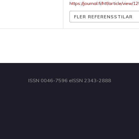
https://journal.fi/htf/article/view/1
FLER REFERENSSTILAR
ISSN 0046-7596 eISSN 2343-2888