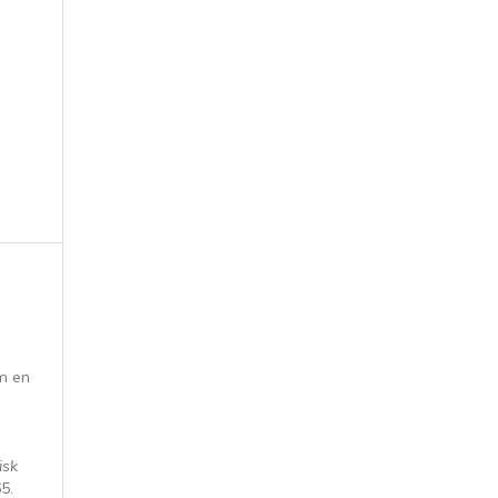
om en
isk
5.