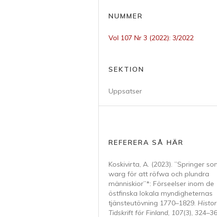
NUMMER
Vol 107 Nr 3 (2022): 3/2022
SEKTION
Uppsatser
REFERERA SÅ HÄR
Koskivirta, A. (2023). ”Springer s
warg för att röfwa och plundra
människior”*: Förseelser inom de
östfinska lokala myndigheternas
tjänsteutövning 1770–1829.
Histor
Tidskrift för Finland
,
107
(3), 324–36