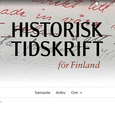
Skicka i
Senaste
Arkiv
Om
r