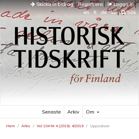
Skicka in bidrag
Registrera
Logga in
en
fi
de
sv
Sök
Senaste
Arkiv
Om
Hem
/
Arkiv
/
Vol 104 Nr 4 (2019): 4/2019
/
Uppsatser