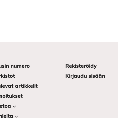
usin numero
Rekisteröidy
kistot
Kirjaudu sisään
levat artikkelit
moitukset
ietoa
jeita
Tietoa julkaisusta