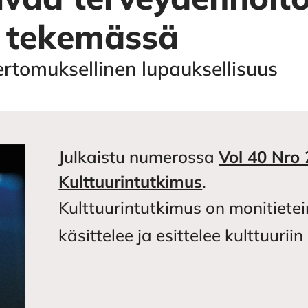
a tekemässä
rtomuksellinen lupauksellisuus
Julkaistu numerossa
Vol 40 Nro 
Kulttuurintutkimus
.
Kulttuurintutkimus on monitietei
käsittelee ja esittelee kulttuuri