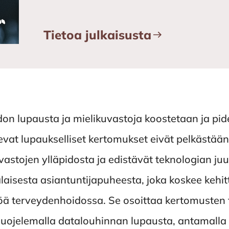
Tietoa julkaisusta
n lupausta ja mielikuvastoja koostetaan ja pide
vat lupaukselliset kertomukset eivät pelkästää
astojen ylläpidosta ja edistävät teknologian juu
laisesta asiantuntijapuheesta, joka koskee kehi
öä terveydenhoidossa. Se osoittaa kertomusten 
 suojelemalla datalouhinnan lupausta, antamalla 