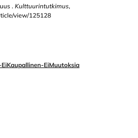
uus .
Kulttuurintutkimus
,
article/view/125128
EiKaupallinen-EiMuutoksia