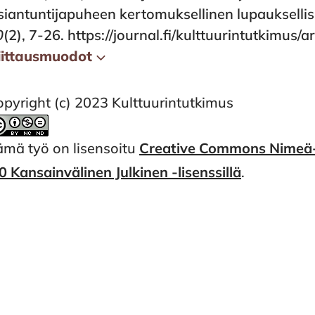
siantuntijapuheen kertomuksellinen lupauksellis
0
(2), 7-26.
https://journal.fi/kulttuurintutkimus/
iittausmuodot
pyright (c) 2023 Kulttuurintutkimus
ämä työ on lisensoitu
Creative Commons Nimeä-
0 Kansainvälinen Julkinen -lisenssillä
.