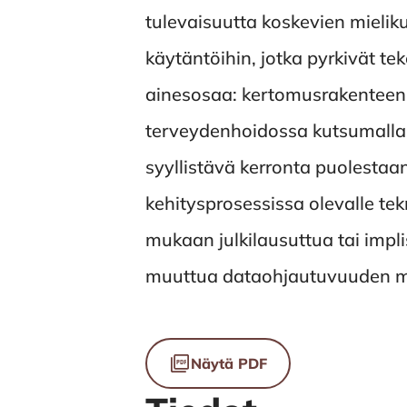
tulevaisuutta koskevien mieli
käytäntöihin, jotka pyrkivät te
ainesosaa: kertomusrakenteen 
terveydenhoidossa kutsumalla 
syyllistävä kerronta puolestaa
kehitysprosessissa olevalle te
mukaan julkilausuttua tai impl
muuttua dataohjautuvuuden mu
Tiedostot
Näytä PDF