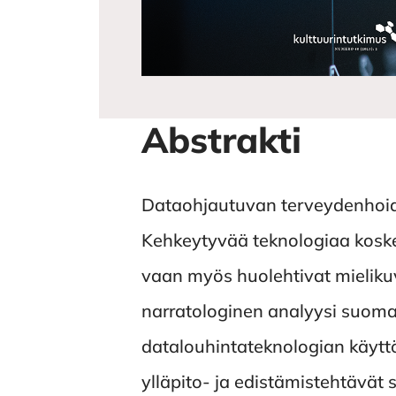
Abstrakti
Dataohjautuvan terveydenhoido
Kehkeytyvää teknologiaa koske
vaan myös huolehtivat mielikuv
narratologinen analyysi suoma
datalouhintateknologian käytt
ylläpito- ja edistämistehtävät