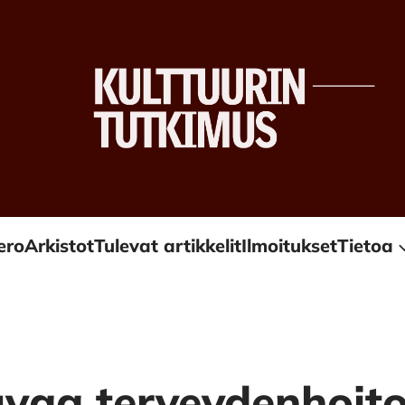
ero
Arkistot
Tulevat artikkelit
Ilmoitukset
Tietoa
vaa terveydenhoit