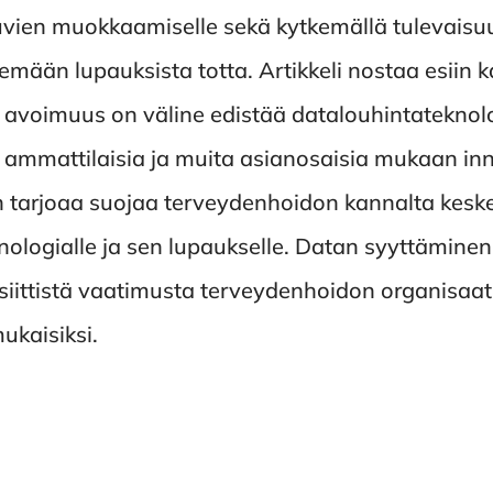
kuvien muokkaamiselle sekä kytkemällä tulevais
kemään lupauksista totta. Artikkeli nostaa esiin k
avoimuus on väline edistää datalouhintateknol
ammattilaisia ja muita asianosaisia mukaan in
n tarjoaa suojaa terveydenhoidon kannalta keske
knologialle ja sen lupaukselle. Datan syyttämin
isiittistä vaatimusta terveydenhoidon organisaat
kaisiksi.