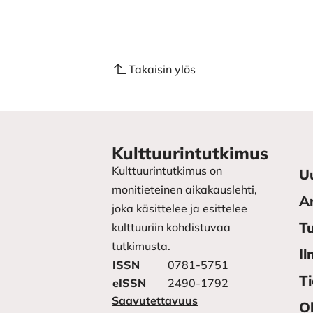
Takaisin ylös
Kulttuurintutkimus
Kulttuurintutkimus on
U
monitieteinen aikakauslehti,
Ar
joka käsittelee ja esittelee
Tu
kulttuuriin kohdistuvaa
tutkimusta.
Il
ISSN
0781-5751
T
eISSN
2490-1792
Saavutettavuus
Oh