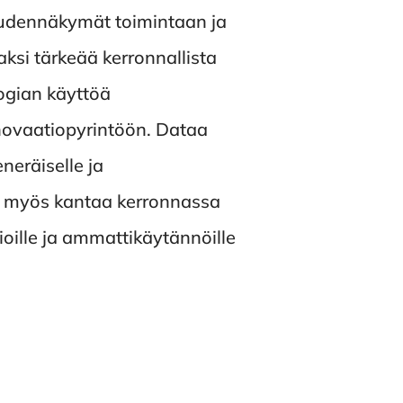
uudennäkymät toimintaan ja
aksi tärkeää kerronnallista
ogian käyttöä
novaatiopyrintöön. Dataa
neräiselle ja
en myös kantaa kerronnassa
ioille ja ammattikäytännöille