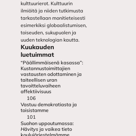
kulttuurierot. Kulttuurin
ilmiöitä ja niiden tutkimusta
tarkastellaan monitieteisesti
esimerkiksi globaalistumisen,
toiseuden, sukupuolen ja
uuden teknologian kautta.
Kuukauden
luetuimmat
“Päällimmäisenä kasassa”:
Kustannustoimittajien
vastausten odottaminen ja
taiteellisen uran
tavoitteluvaiheen
affektiivisuus
106
Vastuu demokratiasta ja
toisistamme
101
Suohon uppoutumassa:
Hävitys
ja vaikea tieto
koulujärjestelmämme