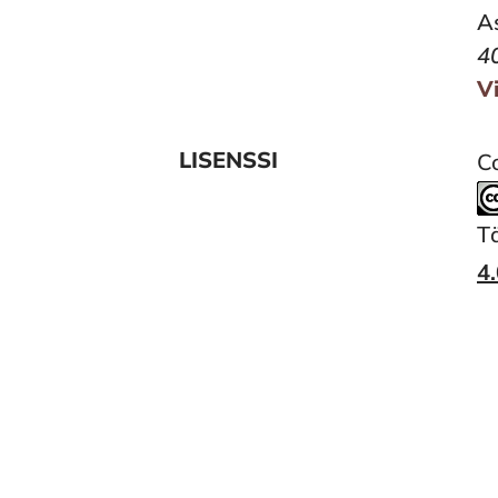
A
4
V
LISENSSI
Co
T
4.