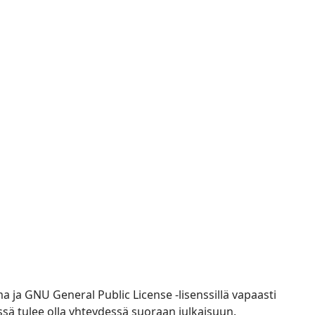
 ja GNU General Public License -lisenssillä vapaasti
ssä tulee olla
yhteydessä suoraan julkaisuun
.