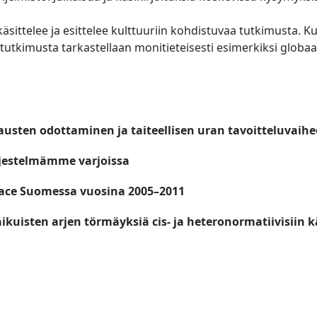
äsittelee ja esittelee kulttuuriin kohdistuvaa tutkimusta. 
en tutkimusta tarkastellaan monitieteisesti esimerkiksi glo
sten odottaminen ja taiteellisen uran tavoitteluvaihee
rjestelmämme varjoissa
pace Suomessa vuosina 2005–2011
kuisten arjen törmäyksiä cis- ja heteronormatiivisiin 