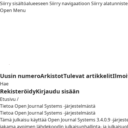
Siirry sisältöalueeseen
Siirry navigaatioon
Siirry alatunnist
Open Menu
Uusin numero
Arkistot
Tulevat artikkelit
Ilmoi
Hae
Rekisteröidy
Kirjaudu sisään
Etusivu
/
Tietoa Open Journal Systems -järjestelmästä
Tietoa Open Journal Systems -järjestelmästä
Tämä julkaisu käyttää Open Journal Systems 3.4.0.9 -järjes
jakama avoimen lähdekoodin julkaisunhallinta- ja julkaisuoh