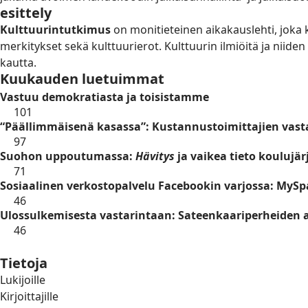
esittely
Kulttuurintutkimus
on monitieteinen aikakauslehti, joka k
merkitykset sekä kulttuurierot. Kulttuurin ilmiöitä ja niid
kautta.
Kuukauden luetuimmat
Vastuu demokratiasta ja toisistamme
101
“Päällimmäisenä kasassa”: Kustannustoimittajien vastau
97
Suohon uppoutumassa:
Hävitys
ja vaikea tieto koulujä
71
Sosiaalinen verkostopalvelu Facebookin varjossa: MyS
46
Ulossulkemisesta vastarintaan: Sateenkaariperheiden ai
46
Tietoja
Lukijoille
Kirjoittajille