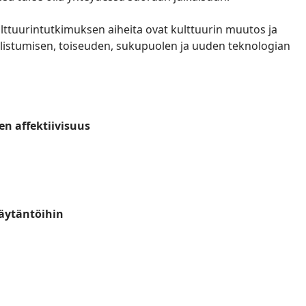
Kulttuurintutkimuksen aiheita ovat kulttuurin muutos ja
baalistumisen, toiseuden, sukupuolen ja uuden teknologian
n affektiivisuus
käytäntöihin