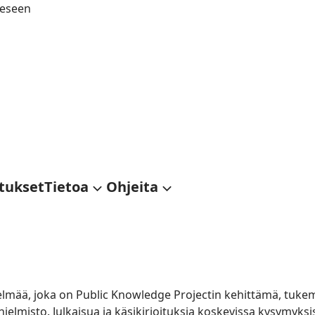
eeseen
tukset
Tietoa
Ohjeita
telmää, joka on
Public Knowledge Projectin
kehittämä, tukema
jelmisto. Julkaisua ja käsikirjoituksia koskevissa kysymyksi