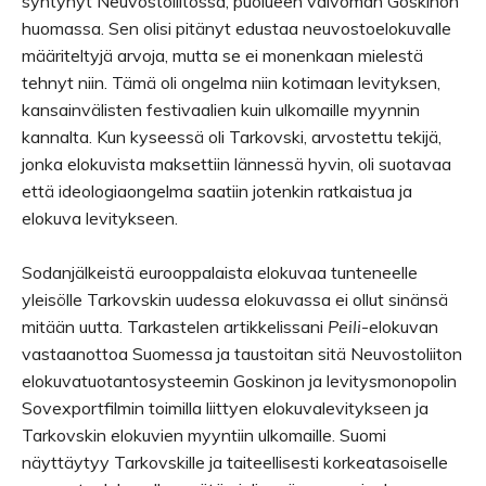
syntynyt Neuvostoliitossa, puolueen valvoman Goskinon
huomassa. Sen olisi pitänyt edustaa neuvostoelokuvalle
määriteltyjä arvoja, mutta se ei monenkaan mielestä
tehnyt niin. Tämä oli ongelma niin kotimaan levityksen,
kansainvälisten festivaalien kuin ulkomaille myynnin
kannalta. Kun kyseessä oli Tarkovski, arvostettu tekijä,
jonka elokuvista maksettiin lännessä hyvin, oli suotavaa
että ideologiaongelma saatiin jotenkin ratkaistua ja
elokuva levitykseen.
Sodanjälkeistä eurooppalaista elokuvaa tunteneelle
yleisölle Tarkovskin uudessa elokuvassa ei ollut sinänsä
mitään uutta. Tarkastelen artikkelissani
Peili
-elokuvan
vastaanottoa Suomessa ja taustoitan sitä Neuvostoliiton
elokuvatuotantosysteemin Goskinon ja levitysmonopolin
Sovexportfilmin toimilla liittyen elokuvalevitykseen ja
Tarkovskin elokuvien myyntiin ulkomaille. Suomi
näyttäytyy Tarkovskille ja taiteellisesti korkeatasoiselle