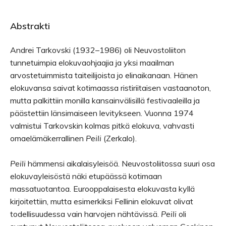
Abstrakti
Andrei Tarkovski (1932–1986) oli Neuvostoliiton
tunnetuimpia elokuvaohjaajia ja yksi maailman
arvostetuimmista taiteilijoista jo elinaikanaan. Hänen
elokuvansa saivat kotimaassa ristiriitaisen vastaanoton,
mutta palkittiin monilla kansainvälisillä festivaaleilla ja
päästettiin länsimaiseen levitykseen. Vuonna 1974
valmistui Tarkovskin kolmas pitkä elokuva, vahvasti
omaelämäkerrallinen
Peili
(Zerkalo).
Peili
hämmensi aikalaisyleisöä. Neuvostoliitossa suuri osa
elokuvayleisöstä näki etupäässä kotimaan
massatuotantoa. Eurooppalaisesta elokuvasta kyllä
kirjoitettiin, mutta esimerkiksi Fellinin elokuvat olivat
todellisuudessa vain harvojen nähtävissä.
Peili
oli