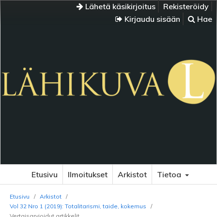
Lähetä käsikirjoitus
Rekisteröidy
Kirjaudu sisään
Hae
Etusivu
Ilmoitukset
Arkistot
Tietoa
Etusivu
/
Arkistot
/
Vol 32 Nro 1 (2019): Totalitarismi, taide, kokemus
/
Vertaisarvioidut artikkelit