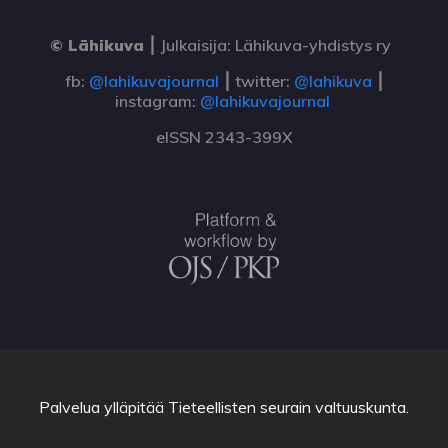
© Lähikuva
⎮
Julkaisija: Lähikuva-yhdistys ry
fb:
@lahikuvajournal
⎮ twitter:
@lahikuva
⎮
instagram:
@lahikuvajournal
eISSN 2343-399X
Palvelua ylläpitää
Tieteellisten seurain valtuuskunta
.