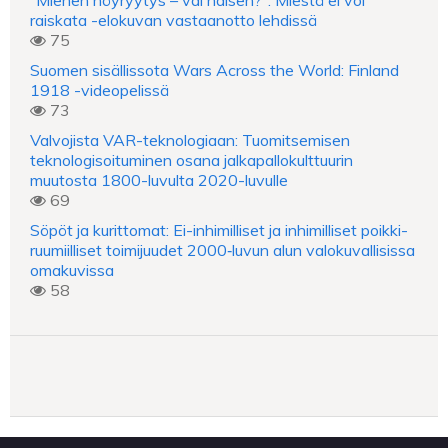
”Miehen nöyryytys – vai naisen?”: Miestä ei voi
raiskata -elokuvan vastaanotto lehdissä
75
Suomen sisällissota Wars Across the World: Finland
1918 -videopelissä
73
Valvojista VAR-teknologiaan: Tuomitsemisen
teknologisoituminen osana jalkapallokulttuurin
muutosta 1800-luvulta 2020-luvulle
69
Söpöt ja kurittomat: Ei-inhimilliset ja inhimilliset poikki-
ruumiilliset toimijuudet 2000‑luvun alun valokuvallisissa
omakuvissa
58