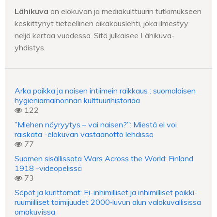
Lähikuva
on elokuvan ja mediakulttuurin tutkimukseen
keskittynyt tieteellinen aikakauslehti, joka ilmestyy
neljä kertaa vuodessa. Sitä julkaisee Lähikuva-
yhdistys.
Arka paikka ja naisen intiimein raikkaus : suomalaisen
hygieniamainonnan kulttuurihistoriaa
122
”Miehen nöyryytys – vai naisen?”: Miestä ei voi
raiskata -elokuvan vastaanotto lehdissä
77
Suomen sisällissota Wars Across the World: Finland
1918 -videopelissä
73
Söpöt ja kurittomat: Ei-inhimilliset ja inhimilliset poikki-
ruumiilliset toimijuudet 2000‑luvun alun valokuvallisissa
omakuvissa