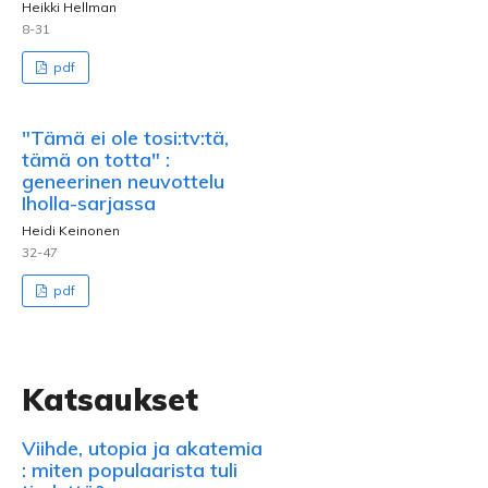
Heikki Hellman
8-31
pdf
"Tämä ei ole tosi:tv:tä,
tämä on totta" :
geneerinen neuvottelu
Iholla-sarjassa
Heidi Keinonen
32-47
pdf
Katsaukset
Viihde, utopia ja akatemia
: miten populaarista tuli