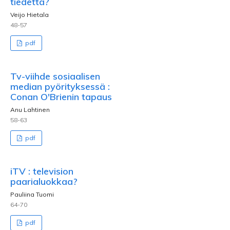
tiedettä?
Veijo Hietala
48-57
pdf
Tv-viihde sosiaalisen
median pyörityksessä :
Conan O'Brienin tapaus
Anu Lahtinen
58-63
pdf
iTV : television
paarialuokkaa?
Pauliina Tuomi
64-70
pdf