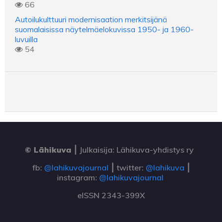
66
Autoilukulttuuri modernisaation merkitsijänä
suomalaisissa näytelmäelokuvissa 1950- ja 1960-
luvuilla
54
© Lähikuva
⎮
Julkaisija: Lähikuva-yhdistys ry
fb:
@lahikuvajournal
⎮ twitter:
@lahikuva
⎮
instagram:
@lahikuvajournal
eISSN 2343-399X