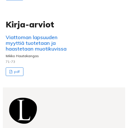
Kirja-arviot
Viattoman lapsuuden
myyttiä tuotetaan ja
haastetaan muotikuvissa
Mikko Hautakangas
71-73
pdf