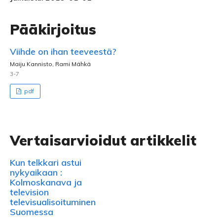
Pääkirjoitus
Viihde on ihan teeveestä?
Maiju Kannisto, Rami Mähkä
3-7
pdf
Vertaisarvioidut artikkelit
Kun telkkari astui
nykyaikaan :
Kolmoskanava ja
television
televisualisoituminen
Suomessa