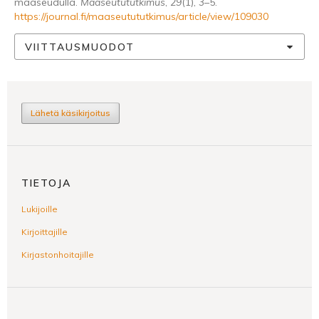
maaseudulla.
Maaseutututkimus
,
29
(1), 3–5.
https://journal.fi/maaseutututkimus/article/view/109030
VIITTAUSMUODOT
Lähetä käsikirjoitus
TIETOJA
Lukijoille
Kirjoittajille
Kirjastonhoitajille