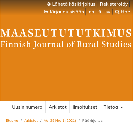
Lähetä käsikirjoitus
Rekisteröidy
Kirjaudu sisään
en
fi
sv
Hae
Uusin numero
Arkistot
Ilmoitukset
Tietoa
Etusivu
/
Arkistot
/
Vol 29 Nro 1 (2021)
/
Pääkirjoitus