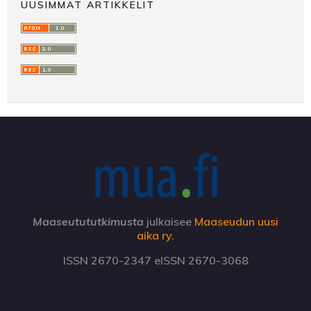
UUSIMMAT ARTIKKELIT
Maaseutututkimusta
julkaisee
Maaseudun uusi
aika ry.
ISSN 2670-2347 eISSN 2670-3068