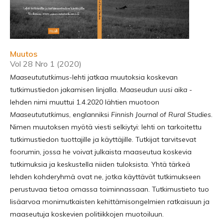
Muutos
Vol 28 Nro 1 (2020)
Maaseutututkimus
-lehti jatkaa muutoksia koskevan
tutkimustiedon jakamisen linjalla.
Maaseudun uusi aika
-
lehden nimi muuttui 1.4.2020 lähtien muotoon
Maaseutututkimus
, englanniksi
Finnish Journal of Rural Studies
.
Nimen muutoksen myötä viesti selkiytyi: lehti on tarkoitettu
tutkimustiedon tuottajille ja käyttäjille. Tutkijat tarvitsevat
foorumin, jossa he voivat julkaista maaseutua koskevia
tutkimuksia ja keskustella niiden tuloksista. Yhtä tärkeä
lehden kohderyhmä ovat ne, jotka käyttävät tutkimukseen
perustuvaa tietoa omassa toiminnassaan. Tutkimustieto tuo
lisäarvoa monimutkaisten kehittämisongelmien ratkaisuun ja
maaseutuja koskevien politiikkojen muotoiluun.