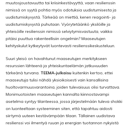
muutosjoustavuutta tai kriisinkestävyyttä, vaan resilienssin
nimissä on syytä pohtia myös odotuksia uudistumisesta ja
uudistumiskyvystä. Tärkeää on miettiä, kenen reagointi- ja
uudistumis­kyvystä puhutaan. Vyörytetäänkö yksilöille ja
yhteisöille resilienssin nimissä selviytymisvastuuta, vaikka
pitäisi puuttua rakenteellisiin ongelmiin? Maaseutujen
kehityskulut kytkeytyvät luontevasti resilienssi­keskusteluun.
Suuri yleisö on havahtunut maaseutujen merkitykseen
resurssien lähteenä ja yhteiskunta­elämän jatkuvuuden
tärkeänä turvana.
TEEMA-julkaisu
kuitenkin kertoo, ettei
maaseutuja tulisi nähdä yksioikoisesti vain kansallisina
huoltovarmuusvarantoina, joiden tulevaisuus olisi turvattava.
Monimuotoisten maaseutujen kannalta kiinnostavampi
asetelma syntyy tilanteessa, jossa järjestelmään tuleva shokki
on luonteeltaan systeeminen siten, että tapahtuu aidosti
siirtymä uuteen kestävämpään tilaan. Tällainen uudistava
resilienssi voi ilmentyä ruuan ja energian tuotannon nykyistä