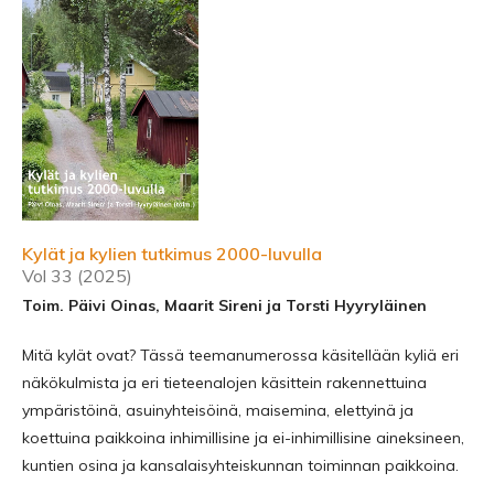
Kylät ja kylien tutkimus 2000-luvulla
Vol 33 (2025)
Toim. Päivi Oinas, Maarit Sireni ja Torsti Hyyryläinen
Mitä kylät ovat? Tässä teemanumerossa käsitellään kyliä eri
näkökulmista ja eri tieteen­alojen käsittein rakennettuina
ympäristöinä, asuinyhteisöinä, maisemina, elettyinä ja
koettuina paikkoina inhimillisine ja ei-inhimillisine aineksineen,
kuntien osina ja kansalais­yhteiskunnan toiminnan paikkoina.