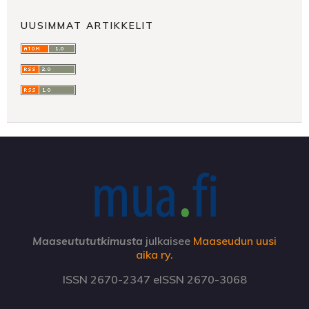
UUSIMMAT ARTIKKELIT
Maaseutututkimusta
julkaisee
Maaseudun uusi
aika ry.
ISSN 2670-2347 eISSN 2670-3068