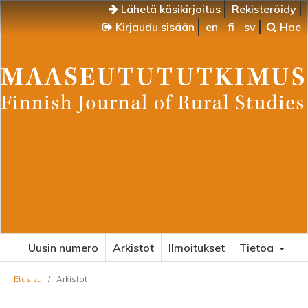
Lähetä käsikirjoitus
Rekisteröidy
Kirjaudu sisään
en
fi
sv
Hae
Uusin numero
Arkistot
Ilmoitukset
Tietoa
Etusivu
/
Arkistot