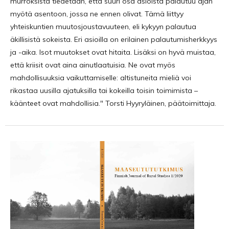
murroksista tiedetään, että suuri osa asioista palautuu ajan
myötä asentoon, jossa ne ennen olivat. Tämä liittyy
yhteiskuntien muutosjoustavuuteen, eli kykyyn palautua
äkillisistä sokeista. Eri asioilla on erilainen palautumisherkkyys
ja -aika. Isot muutokset ovat hitaita. Lisäksi on hyvä muistaa,
että kriisit ovat aina ainutlaatuisia. Ne ovat myös
mahdollisuuksia vaikuttamiselle: altistuneita mieliä voi
rikastaa uusilla ajatuksilla tai kokeilla toisin toimimista –
käänteet ovat mahdollisia." Torsti Hyyryläinen, päätoimittaja.