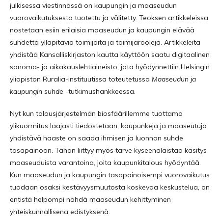
julkisessa viestinnässä on kaupungin ja maaseudun
vuorovaikutuksesta tuotettu ja välitetty. Teoksen artikkeleissa
nostetaan esiin erilaisia maaseudun ja kaupungin elävää
suhdetta ylläpitäviä toimijoita ja toimijarooleja. Artikkeleita
yhdistää Kansalliskirjaston kautta käyttöön saatu digitaalinen
sanoma- ja aikakauslehtiaineisto, jota hyödynnettiin Helsingin
yliopiston Ruralia-instituutissa toteutetussa
Maaseudun ja
kaupungin suhde
-tutkimushankkeessa.
Nyt kun talousjärjestelmän biosfäärillemme tuottama
ylikuormitus laajasti tiedostetaan, kaupunkeja ja maaseutuja
yhdistävä haaste on saada ihmisen ja luonnon suhde
tasapainoon. Tähän liittyy myös tarve kyseenalaistaa käsitys
maaseuduista varantoina, joita kaupunkitalous hyödyntää.
Kun maaseudun ja kaupungin tasapainoisempi vuorovaikutus
tuodaan osaksi kestävyysmuutosta koskevaa keskustelua, on
entistä helpompi nähdä maaseudun kehittyminen
yhteiskunnallisena edistyksenä.