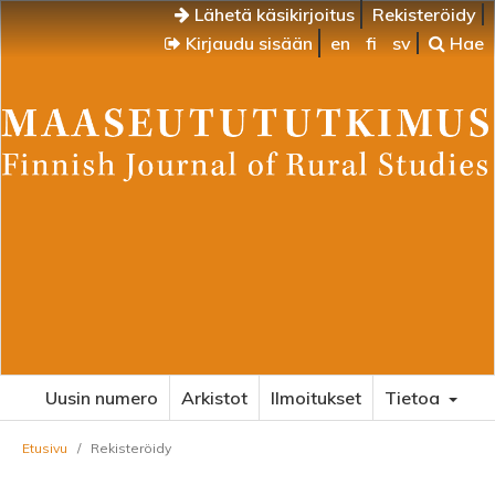
Lähetä käsikirjoitus
Rekisteröidy
Kirjaudu sisään
en
fi
sv
Hae
Uusin numero
Arkistot
Ilmoitukset
Tietoa
Etusivu
/
Rekisteröidy