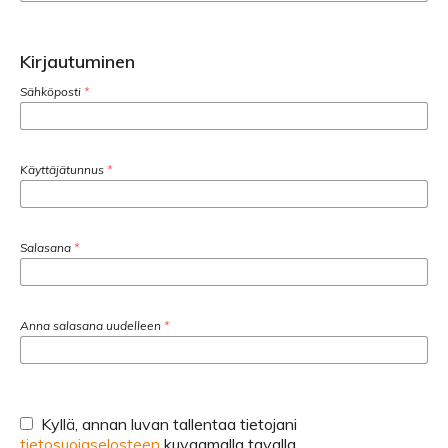
Kirjautuminen
Sähköposti
*
Käyttäjätunnus
*
Salasana
*
Anna salasana uudelleen
*
Kyllä, annan luvan tallentaa tietojani
tietosuojaselosteen
kuvaamalla tavalla.