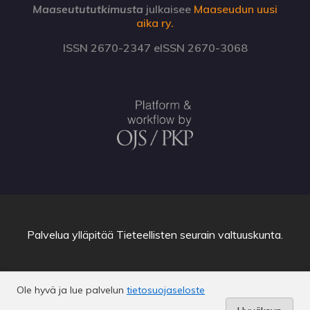
Maaseutututkimusta
julkaisee
Maaseudun uusi
aika ry.
ISSN 2670-2347 eISSN 2670-3068
Palvelua ylläpitää
Tieteellisten seurain valtuuskunta
.
Ole hyvä ja lue palvelun
tietosuojaseloste