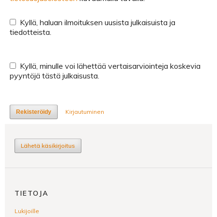
Kyllä, haluan ilmoituksen uusista julkaisuista ja
tiedotteista.
Kyllä, minulle voi lähettää vertaisarviointeja koskevia
pyyntöjä tästä julkaisusta.
Kirjautuminen
Rekisteröidy
Lähetä käsikirjoitus
TIETOJA
Lukijoille