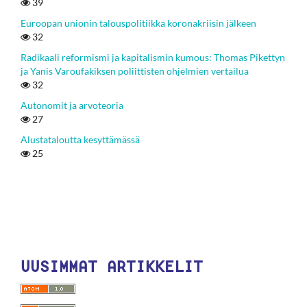
39
Euroopan unionin talouspolitiikka koronakriisin jälkeen
32
Radikaali reformismi ja kapitalismin kumous: Thomas Pikettyn
ja Yanis Varoufakiksen poliittisten ohjelmien vertailua
32
Autonomit ja arvoteoria
27
Alustataloutta kesyttämässä
25
UUSIMMAT ARTIKKELIT