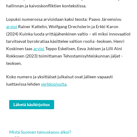
hallinnan ja kaivoskonfliktien kontekstissa.
Lopuksi numerossa arvioidaan kaksi teosta: Paavo Järvensivu
arvioi
Rainer Kattelin, Wolfgang Drechslerin ja Erkki Karon
(2024)
Kuinka luoda yrittäjähenkinen valtio – eli miksi innovaatiot
tarvitsevat byrokratiaa käsittelee valtion roolia
-teoksen. Henri
Koskinen taas
arvioi
Teppo Eskelisen, Eeva Jokisen ja Lilli Aini
Rokkosen (2023) toimittaman
Tehostamisyhteiskunnan jäljet
-
teoksen.
Koko numero ja yksittäiset julkaisut ovat jälleen vapaasti
luettavissa lehden
verkkosivulta
.
Lähetä käsikirjoitus
Mistä Suomen talouskasvu alkoi?