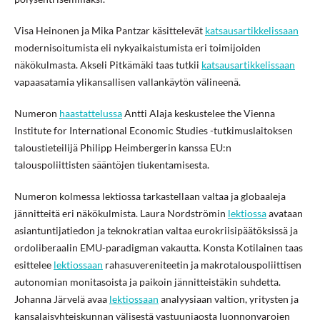
Visa Heinonen ja Mika Pantzar käsittelevät
katsausartikkelissaan
modernisoitumista eli nykyaikaistumista eri toimijoiden
näkökulmasta. Akseli Pitkämäki taas tutkii
katsausartikkelissaan
vapaasatamia ylikansallisen vallankäytön välineenä.
Numeron
haastattelussa
Antti Alaja keskustelee the Vienna
Institute for International Economic Studies -tutkimuslaitoksen
taloustieteilijä Philipp Heimbergerin kanssa EU:n
talouspoliittisten sääntöjen tiukentamisesta.
Numeron kolmessa lektiossa tarkastellaan valtaa ja globaaleja
jännitteitä eri näkökulmista. Laura Nordströmin
lektiossa
avataan
asiantuntijatiedon ja teknokratian valtaa eurokriisipäätöksissä ja
ordoliberaalin EMU-paradigman vakautta. Konsta Kotilainen taas
esittelee
lektiossaan
rahasuvereniteetin ja makrotalouspoliittisen
autonomian monitasoista ja paikoin jännitteistäkin suhdetta.
Johanna Järvelä avaa
lektiossaan
analyysiaan valtion, yritysten ja
kansalaisyhteiskunnan välisestä vastuunjaosta luonnonvarojen