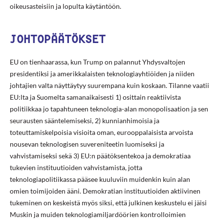
oikeusasteisiin ja lopulta käytäntöön.
JOHTOPÄÄTÖKSET
EU on tienhaarassa, kun Trump on palannut Yhdysvaltojen
presidentiksi ja amerikkalaisten teknologiayhtiöiden ja niiden
johtajien valta näyttäytyy suurempana kuin koskaan. Tilanne vaatii
EU:lta ja Suomelta samanaikaisesti 1) osittain reaktiivista
politiikkaa jo tapahtuneen teknologia-alan monopolisaation ja sen
seurausten sääntelemiseksi, 2) kunnianhimoisia ja
toteuttamiskelpoisia visioita oman, eurooppalaisista arvoista
nousevan teknologisen suvereniteetin luomiseksi ja
vahvistamiseksi sekä 3) EU:n päätöksentekoa ja demokratiaa
tukevien instituutioiden vahvistamista, jotta
teknologiapolitiikassa pääsee kuuluviin muidenkin kuin alan
omien toimijoiden ääni. Demokratian instituutioiden aktiivinen
tukeminen on keskeistä myös siksi, että julkinen keskustelu ei jäisi
Muskin ja muiden teknologiamiljardöörien kontrolloimien