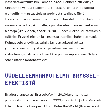
jossa datakartelliksikin (Lamdan 2022) luonnehdittu Wileyn
rahasampo yrittää epäilemättä tiristää julkisilta yliopistoilta
mahdollisimman tuottoisaa sopimusta itselleen. Tämä
keskustelunavaus summaa uudelleenhahmotelmani avainsisältöä
suomalaiselle lukijakunnalle ja jalostaa eteenpäin sen keskeisiä
teemoja (vrt. Ylönen ja Saari 2020). Puheenvuoron seuraava osio
esittelee Bryssel-efektin ja lanseeraa uudelleenhahmotelmani.
Kolmas osio alleviivaa, kuinka tämä avaukseni auttaa
ymmärtämään suuryritysten ja kolmansien valtioiden
vaikuttamisyrityksiä läpi koko EU:n politiikkaprosessin. Neljäs
osio esittelee johtopäätökset.
UUDELLEENHAHMOTELMA BRYSSEL-
EFEKTISTÄ
Bradford lanseerasi Bryssel-efektin 2010-luvulla, mutta
parrasvaloihin sen nosti vuonna 2020 julkaistu kirja The Brussels
Effect: How the European Union Rules the World (Bryssel-efekti: