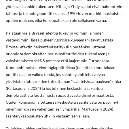
yhteisvelkaankin tukeutuen. Kiina ja Yhdysvallat eivät hahmottele
talous- ja teknologiapolitiikkaansa 1990-luvun markkinauskoisten
oppien mukaan, eikä Euroopallakaan ole sellaiseen varaa.
Palataan vielä Bryssel-efektiä tukeviin voimiin ja niiden
vastavoimiin. Tässä puheenvuorossa kuvaamani tavat vastata
Bryssel-efektin heikentämisyrityksiin peräänkuuluttavat
huomiota demokratian perusinstituutioiden tukemiseen ja
vahvistamiseen sekä Suomessa että laajemmin Euroopassa.
Kunnianhimoista teknologiapolitiikkaa (tai mitään muutakaan
politiikkaa) on vaikea tehdä, jos sääntelyaloitteita vaivaa
yksityisten lobbareiden toteuttaman ”sääntelykaappauksen” uhka
(Raitasuo ym. 2024) ja jos julkinen keskustelu sakeutuu
demokraattista luottamusta rapauttavasta disinformaatiosta.
Uuden komission aloittaessa keskustelu sääntelystä on pyörinyt
pikemminkin sen vähentämisen ympärillä (Martuscelli 2024)
sääntelykaappausten uhkiin vastaamisen sijaan.
Tällaisten uhkien torjumiseksi tarvitaan monien demokratian