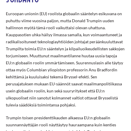
JOHDANTO
Euroopan unionin (EU) roolista globaalin sääntelyn esikuvana on
puhuttu viime vuosina paljon, mutta Donald Trumpin uuden
hallinnon myötä tämä rooli vaikuttaisi olevan uhattuna.
Kauppasotien uhka häilyy ilmassa samalla, kun voimaantuneet ja
radikalisoituneet teknologiayhtiöiden johtajat peräänkuuluttavat
Trumpilta toimia EU:n sääntelyn ja kilpailuoikeudellisten sakkojen
torjumiseen. Muuttunut maailmantilanne huutaa uusia tapoja
EU:n globaalin roolin ymmärtämiseen. Suurennuslasin alle täytyy
ottaa myös Columbian yliopiston professorin Anu Bradfordin
kehittämä ja kuuluisaksi tekemä Bryssel-efekti. Sen
perusajatuksen mukaan EU-säännöt saavat maailmanpolitiikassa
usein globaalin roolin, kun sekä suuryritykset että EU:n
ulkopuoliset niin sanotut kolmannet valtiot ottavat Brysselistä
tulevia säädöksiä toimintansa pohjaksi.
Trumpin toisen presidenttikauden alkaessa EU:n globaalin
suunnannäyttäjän rooli näyttäytyy hauraampana kuin kenties