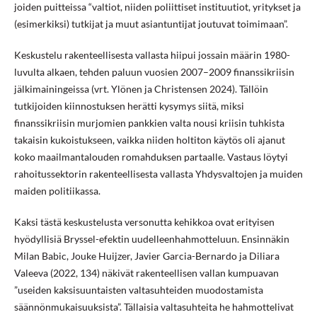
joiden puitteissa “valtiot, niiden poliittiset instituutiot, yritykset ja
(esimerkiksi) tutkijat ja muut asiantuntijat joutuvat toimimaan”.
Keskustelu rakenteellisesta vallasta hiipui jossain määrin 1980-
luvulta alkaen, tehden paluun vuosien 2007–2009 finanssikriisin
jälkimainingeissa (vrt. Ylönen ja Christensen 2024). Tällöin
tutkijoiden kiinnostuksen herätti kysymys siitä, miksi
finanssikriisin murjomien pankkien valta nousi kriisin tuhkista
takaisin kukoistukseen, vaikka niiden holtiton käytös oli ajanut
koko maailmantalouden romahduksen partaalle. Vastaus löytyi
rahoitussektorin rakenteellisesta vallasta Yhdysvaltojen ja muiden
maiden politiikassa.
Kaksi tästä keskustelusta versonutta kehikkoa ovat erityisen
hyödyllisiä Bryssel-efektin uudelleenhahmotteluun. Ensinnäkin
Milan Babic, Jouke Huijzer, Javier Garcia-Bernardo ja Diliara
Valeeva (2022, 134) näkivät rakenteellisen vallan kumpuavan
”useiden kaksisuuntaisten valtasuhteiden muodostamista
säännönmukaisuuksista”. Tällaisia valtasuhteita he hahmottelivat