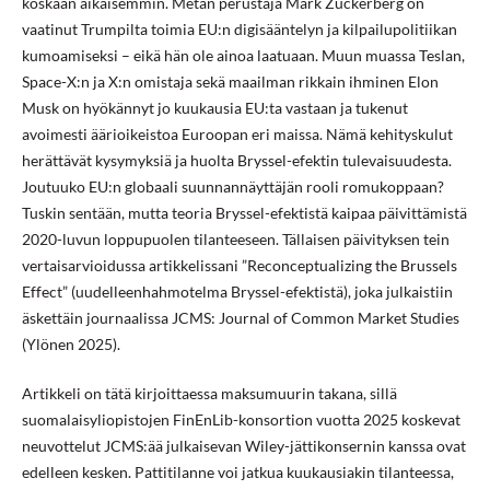
koskaan aikaisemmin. Metan perustaja Mark Zuckerberg on
vaatinut Trumpilta toimia EU:n digisääntelyn ja kilpailupolitiikan
kumoamiseksi – eikä hän ole ainoa laatuaan. Muun muassa Teslan,
Space-X:n ja X:n omistaja sekä maailman rikkain ihminen Elon
Musk on hyökännyt jo kuukausia EU:ta vastaan ja tukenut
avoimesti äärioikeistoa Euroopan eri maissa. Nämä kehityskulut
herättävät kysymyksiä ja huolta Bryssel-efektin tulevaisuudesta.
Joutuuko EU:n globaali suunnannäyttäjän rooli romukoppaan?
Tuskin sentään, mutta teoria Bryssel-efektistä kaipaa päivittämistä
2020-luvun loppupuolen tilanteeseen. Tällaisen päivityksen tein
vertaisarvioidussa artikkelissani ”Reconceptualizing the Brussels
Effect” (uudelleenhahmotelma Bryssel-efektistä), joka julkaistiin
äskettäin journaalissa JCMS: Journal of Common Market Studies
(Ylönen 2025).
Artikkeli on tätä kirjoittaessa maksumuurin takana, sillä
suomalaisyliopistojen FinEnLib-konsortion vuotta 2025 koskevat
neuvottelut JCMS:ää julkaisevan Wiley-jättikonsernin kanssa ovat
edelleen kesken. Pattitilanne voi jatkua kuukausiakin tilanteessa,