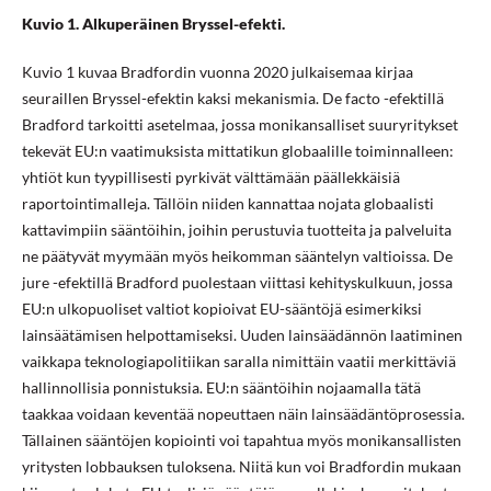
Kuvio 1. Alkuperäinen Bryssel-efekti.
Kuvio 1 kuvaa Bradfordin vuonna 2020 julkaisemaa kirjaa
seuraillen Bryssel-efektin kaksi mekanismia. De facto -efektillä
Bradford tarkoitti asetelmaa, jossa monikansalliset suuryritykset
tekevät EU:n vaatimuksista mittatikun globaalille toiminnalleen:
yhtiöt kun tyypillisesti pyrkivät välttämään päällekkäisiä
raportointimalleja. Tällöin niiden kannattaa nojata globaalisti
kattavimpiin sääntöihin, joihin perustuvia tuotteita ja palveluita
ne päätyvät myymään myös heikomman sääntelyn valtioissa. De
jure -efektillä Bradford puolestaan viittasi kehityskulkuun, jossa
EU:n ulkopuoliset valtiot kopioivat EU-sääntöjä esimerkiksi
lainsäätämisen helpottamiseksi. Uuden lainsäädännön laatiminen
vaikkapa teknologiapolitiikan saralla nimittäin vaatii merkittäviä
hallinnollisia ponnistuksia. EU:n sääntöihin nojaamalla tätä
taakkaa voidaan keventää nopeuttaen näin lainsäädäntöprosessia.
Tällainen sääntöjen kopiointi voi tapahtua myös monikansallisten
yritysten lobbauksen tuloksena. Niitä kun voi Bradfordin mukaan