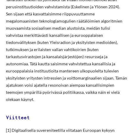
perusinstituutioiden vahvistamista (Eskelinen ja Ylönen 2024).
Sen sijaan että kasvattaisimme riippuvuuttamme
megalomaanisten teknologiamogulien räätälöimien algoritmien
muovaamista sosiaalisen median alustoista, meidän tulisi
vahvistaa merkittävästi kansallisen ja eurooppalaisen
tiedonvälityksen (kuten Yleisradion ja yksityisten medioiden),
tutkimuksen ja erilaisten vallan vahtikoirien (kuten
tarkastusvirastojen ja kansalaisjärjestöjen) resursseja ja
autonomiaa. Tätä kautta saisimme vahvistettua kansallisia ja
eurooppalaisia instituutioita mantereen ulkopuolelta tulevien
yksityisten yritysten intressien ja voittomarginaalien sijaan. Tämän
ajatuksen voisi ajatella resonoivan aiempaa kansallisimpien
teemojen ympärillä pyörivässä politiikassa, vaikka näin ei vielä
olekaan käynyt.
Viitteet
[1] Digitaalisella suvereniteetilla viitataan Euroopan kykyyn