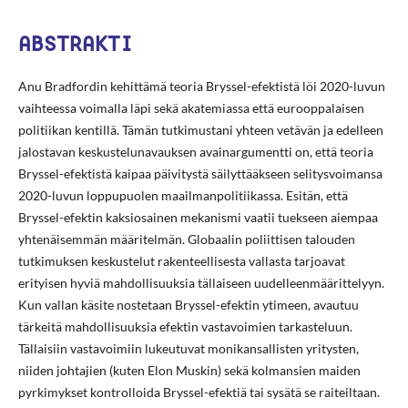
ABSTRAKTI
Anu Bradfordin kehittämä teoria Bryssel-efektistä löi 2020-luvun
vaihteessa voimalla läpi sekä akatemiassa että eurooppalaisen
politiikan kentillä. Tämän tutkimustani yhteen vetävän ja edelleen
jalostavan keskustelunavauksen avainargumentti on, että teoria
Bryssel-efektistä kaipaa päivitystä säilyttääkseen selitysvoimansa
2020-luvun loppupuolen maailmanpolitiikassa. Esitän, että
Bryssel-efektin kaksiosainen mekanismi vaatii tuekseen aiempaa
yhtenäisemmän määritelmän. Globaalin poliittisen talouden
tutkimuksen keskustelut rakenteellisesta vallasta tarjoavat
erityisen hyviä mahdollisuuksia tällaiseen uudelleenmäärittelyyn.
Kun vallan käsite nostetaan Bryssel-efektin ytimeen, avautuu
tärkeitä mahdollisuuksia efektin vastavoimien tarkasteluun.
Tällaisiin vastavoimiin lukeutuvat monikansallisten yritysten,
niiden johtajien (kuten Elon Muskin) sekä kolmansien maiden
pyrkimykset kontrolloida Bryssel-efektiä tai sysätä se raiteiltaan.