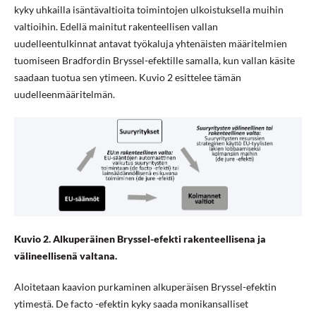
kyky uhkailla isäntävaltioita toimintojen ulkoistuksella muihin
valtioihin. Edellä mainitut rakenteellisen vallan
uudelleentulkinnat antavat työkaluja yhtenäisten määritelmien
tuomiseen Bradfordin Bryssel-efektille samalla, kun vallan käsite
saadaan tuotua sen ytimeen. Kuvio 2 esittelee tämän
uudelleenmääritelmän.
Kuvio 2. Alkuperäinen Bryssel-efekti rakenteellisena ja
välineellisenä valtana.
Aloitetaan kaavion purkaminen alkuperäisen Bryssel-efektin
ytimestä. De facto -efektin kyky saada monikansalliset