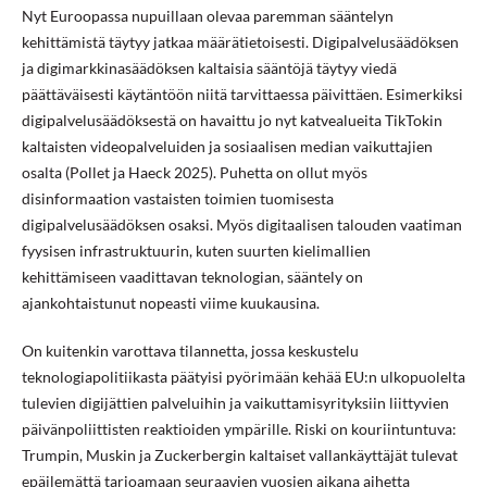
Nyt Euroopassa nupuillaan olevaa paremman sääntelyn
kehittämistä täytyy jatkaa määrätietoisesti. Digipalvelusäädöksen
ja digimarkkinasäädöksen kaltaisia sääntöjä täytyy viedä
päättäväisesti käytäntöön niitä tarvittaessa päivittäen. Esimerkiksi
digipalvelusäädöksestä on havaittu jo nyt katvealueita TikTokin
kaltaisten videopalveluiden ja sosiaalisen median vaikuttajien
osalta (Pollet ja Haeck 2025). Puhetta on ollut myös
disinformaation vastaisten toimien tuomisesta
digipalvelusäädöksen osaksi. Myös digitaalisen talouden vaatiman
fyysisen infrastruktuurin, kuten suurten kielimallien
kehittämiseen vaadittavan teknologian, sääntely on
ajankohtaistunut nopeasti viime kuukausina.
On kuitenkin varottava tilannetta, jossa keskustelu
teknologiapolitiikasta päätyisi pyörimään kehää EU:n ulkopuolelta
tulevien digijättien palveluihin ja vaikuttamisyrityksiin liittyvien
päivänpoliittisten reaktioiden ympärille. Riski on kouriintuntuva:
Trumpin, Muskin ja Zuckerbergin kaltaiset vallankäyttäjät tulevat
epäilemättä tarjoamaan seuraavien vuosien aikana aihetta