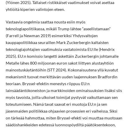
(Ylönen 2025). Tällaiset ristikkäiset vaatimukset voivat asettaa
yhtiöitä kiperien valintojen eteen.
Vastaavia ongelmia saattaa nousta esiin myös
teknologiapolitiikassa, mikäli Trump lähtee ”aseellistamaan”
(Farrell ja Newman 2019) esimerkiksi Yhdysvaltojen
kauppapolitiikkaa seuraillen Mark Zuckerbergin kaltaisten
teknologiajohtajien vaatimuksia vastatoimista EU:lle (Hendrix
2025). EU:n komissio langetti äskettäin Zuckerbergin johtamalle
Metalle lähes 800 miljoonan euron sakot liittyen alustayhtiön
mainostuskäytäntöihin (STT 2024). Kokonaisuutena yllä kuvatut
mekanismit tuovat merkittävän uuden laajennuksen Bradfordin
teoriaan. Bryssel-efektin menestys riippuu EU:n
lainsäädäntökoneiston ja markkinoiden ominaisuuksien lisäksi siis
myös tavoista, joilla ulkoiset toimijat pystyvät vaikuttamaan sen
toteutumiseen. Nämä tavat saavat eri muotoja EU:n ja sen
jäsenmaiden politiikkaa ohjaavien prosessien eri vaiheissa. Siksi
on tärkeää hahmottaa, miten Bryssel-efekti voi muuttaa muotoaan
säädöshankkeiden edetessä luonnospöydiltä päätöksentekoon,