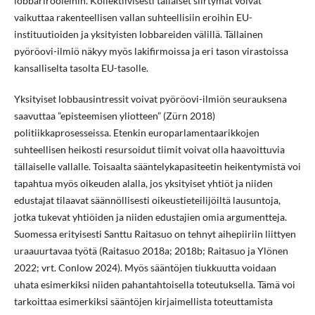
lobbarirooleihin. Kollektiivisesti tällaiset siirtymät voivat
vaikuttaa rakenteellisen vallan suhteellisiin eroihin EU-
instituutioiden ja yksityisten lobbareiden välillä. Tällainen
pyöröovi-ilmiö näkyy myös lakifirmoissa ja eri tason virastoissa
kansalliselta tasolta EU-tasolle.
Yksityiset lobbausintressit voivat pyöröovi-ilmiön seurauksena
saavuttaa ”episteemisen yliotteen” (Zürn 2018)
politiikkaprosesseissa. Etenkin europarlamentaarikkojen
suhteellisen heikosti resursoidut tiimit voivat olla haavoittuvia
tällaiselle vallalle. Toisaalta sääntelykapasiteetin heikentymistä voi
tapahtua myös oikeuden alalla, jos yksityiset yhtiöt ja niiden
edustajat tilaavat säännöllisesti oikeustieteilijöiltä lausuntoja,
jotka tukevat yhtiöiden ja niiden edustajien omia argumentteja.
Suomessa erityisesti Santtu Raitasuo on tehnyt aihepiiriin liittyen
uraauurtavaa työtä (Raitasuo 2018a; 2018b; Raitasuo ja Ylönen
2022; vrt. Conlow 2024). Myös sääntöjen tiukkuutta voidaan
uhata esimerkiksi niiden pahantahtoisella toteutuksella. Tämä voi
tarkoittaa esimerkiksi sääntöjen kirjaimellista toteuttamista