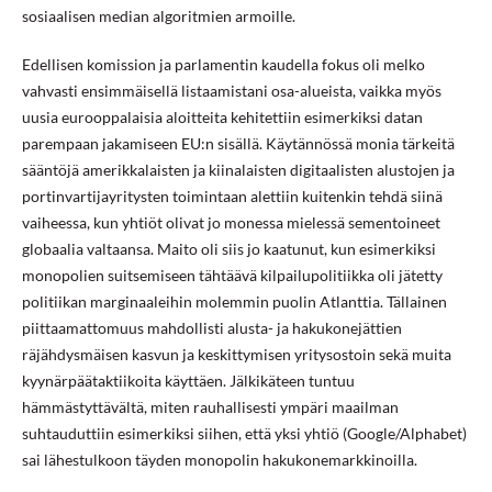
sosiaalisen median algoritmien armoille.
Edellisen komission ja parlamentin kaudella fokus oli melko
vahvasti ensimmäisellä listaamistani osa-alueista, vaikka myös
uusia eurooppalaisia aloitteita kehitettiin esimerkiksi datan
parempaan jakamiseen EU:n sisällä. Käytännössä monia tärkeitä
sääntöjä amerikkalaisten ja kiinalaisten digitaalisten alustojen ja
portinvartijayritysten toimintaan alettiin kuitenkin tehdä siinä
vaiheessa, kun yhtiöt olivat jo monessa mielessä sementoineet
globaalia valtaansa. Maito oli siis jo kaatunut, kun esimerkiksi
monopolien suitsemiseen tähtäävä kilpailupolitiikka oli jätetty
politiikan marginaaleihin molemmin puolin Atlanttia. Tällainen
piittaamattomuus mahdollisti alusta- ja hakukonejättien
räjähdysmäisen kasvun ja keskittymisen yritysostoin sekä muita
kyynärpäätaktiikoita käyttäen. Jälkikäteen tuntuu
hämmästyttävältä, miten rauhallisesti ympäri maailman
suhtauduttiin esimerkiksi siihen, että yksi yhtiö (Google/Alphabet)
sai lähestulkoon täyden monopolin hakukonemarkkinoilla.