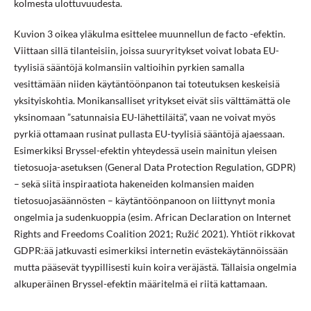
kolmesta ulottuvuudesta.
Kuvion 3 oikea yläkulma esittelee muunnellun de facto -efektin.
Viittaan sillä tilanteisiin, joissa suuryritykset voivat lobata EU-
tyylisiä sääntöjä kolmansiin valtioihin pyrkien samalla
vesittämään niiden käytäntöönpanon tai toteutuksen keskeisiä
yksityiskohtia. Monikansalliset yritykset eivät siis välttämättä ole
yksinomaan ”satunnaisia EU-lähettiläitä”, vaan ne voivat myös
pyrkiä ottamaan rusinat pullasta EU-tyylisiä sääntöjä ajaessaan.
Esimerkiksi Bryssel-efektin yhteydessä usein mainitun yleisen
tietosuoja-asetuksen (General Data Protection Regulation, GDPR)
– sekä siitä inspiraatiota hakeneiden kolmansien maiden
tietosuojasäännösten – käytäntöönpanoon on liittynyt monia
ongelmia ja sudenkuoppia (esim. African Declaration on Internet
Rights and Freedoms Coalition 2021; Ružić 2021). Yhtiöt rikkovat
GDPR:ää jatkuvasti esimerkiksi internetin evästekäytännöissään
mutta pääsevät tyypillisesti kuin koira veräjästä. Tällaisia ongelmia
alkuperäinen Bryssel-efektin määritelmä ei riitä kattamaan.