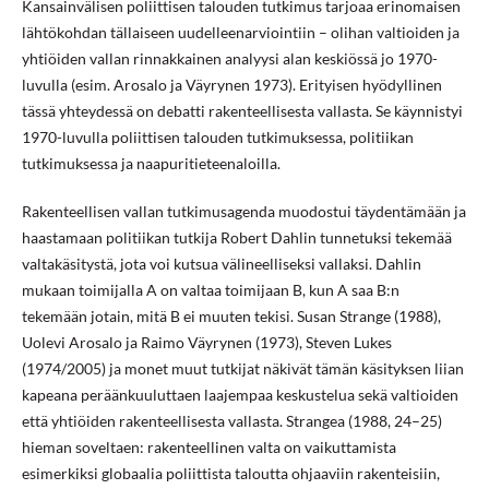
Kansainvälisen poliittisen talouden tutkimus tarjoaa erinomaisen
lähtökohdan tällaiseen uudelleenarviointiin – olihan valtioiden ja
yhtiöiden vallan rinnakkainen analyysi alan keskiössä jo 1970-
luvulla (esim. Arosalo ja Väyrynen 1973). Erityisen hyödyllinen
tässä yhteydessä on debatti rakenteellisesta vallasta. Se käynnistyi
1970-luvulla poliittisen talouden tutkimuksessa, politiikan
tutkimuksessa ja naapuritieteenaloilla.
Rakenteellisen vallan tutkimusagenda muodostui täydentämään ja
haastamaan politiikan tutkija Robert Dahlin tunnetuksi tekemää
valtakäsitystä, jota voi kutsua välineelliseksi vallaksi. Dahlin
mukaan toimijalla A on valtaa toimijaan B, kun A saa B:n
tekemään jotain, mitä B ei muuten tekisi. Susan Strange (1988),
Uolevi Arosalo ja Raimo Väyrynen (1973), Steven Lukes
(1974/2005) ja monet muut tutkijat näkivät tämän käsityksen liian
kapeana peräänkuuluttaen laajempaa keskustelua sekä valtioiden
että yhtiöiden rakenteellisesta vallasta. Strangea (1988, 24–25)
hieman soveltaen: rakenteellinen valta on vaikuttamista
esimerkiksi globaalia poliittista taloutta ohjaaviin rakenteisiin,