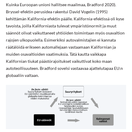
Kuinka Euroopan unioni hallitsee maailmaa, Bradford 2020).
Bryssel-efektin perusidea rakentui David Vogelin (1995)
kehittämän Kalifornia-efektin päälle. Kalifornia-efektissä oli kyse
tavoista, joilla Kaliforniasta tulevat ympäristönormit ja muut
säännöt olivat vaikuttaneet yhtiöiden toimintaan myös osavaltion
rajojen ulkopuolella. Esimerkiksi autovalmistajien ei kannata
räätälöidä erikseen automallejaan vastaamaan Kalifornian ja
muiden osavaltioiden vaatimuksia. Tätä kautta vaikkapa
Kalifornian tiukat päästörajoitukset vaikuttivat koko maan
autoteollisuuteen. Bradford sovelsi vastaavaa ajattelutapaa EU:n
globaaliin valtaan.