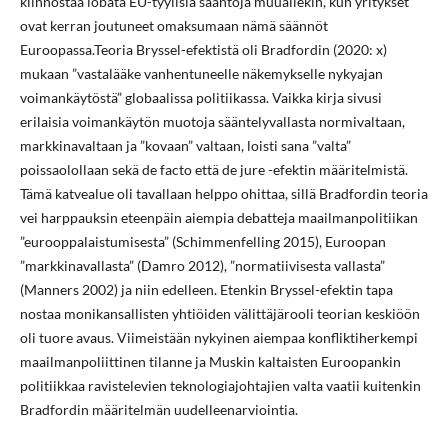
kiinnostaa lobata EU-tyylisiä sääntöjä muuallekin, kun yritykset
ovat kerran joutuneet omaksumaan nämä säännöt
Euroopassa.Teoria Bryssel-efektistä oli Bradfordin (2020: x)
mukaan ”vastalääke vanhentuneelle näkemykselle nykyajan
voimankäytöstä” globaalissa politiikassa. Vaikka kirja sivusi
erilaisia voimankäytön muotoja sääntelyvallasta normivaltaan,
markkinavaltaan ja ”kovaan” valtaan, loisti sana ”valta”
poissaolollaan sekä de facto että de jure -efektin määritelmistä.
Tämä katvealue oli tavallaan helppo ohittaa, sillä Bradfordin teoria
vei harppauksin eteenpäin aiempia debatteja maailmanpolitiikan
”eurooppalaistumisesta” (Schimmenfelling 2015), Euroopan
”markkinavallasta” (Damro 2012), ”normatiivisesta vallasta”
(Manners 2002) ja niin edelleen. Etenkin Bryssel-efektin tapa
nostaa monikansallisten yhtiöiden välittäjärooli teorian keskiöön
oli tuore avaus. Viimeistään nykyinen aiempaa konfliktiherkempi
maailmanpoliittinen tilanne ja Muskin kaltaisten Euroopankin
politiikkaa ravistelevien teknologiajohtajien valta vaatii kuitenkin
Bradfordin määritelmän uudelleenarviointia.