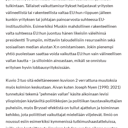
tulkintaan. Tällaiset vaikuttamisyritykset heijastavat yritysten
välineellistä tai rakenteellista valtaa EU:hun riippuen jälleen
kunkin yrityksen tai johtajan painoarvosta suhteessa EU-
instituutioihin. Esimerkiksi Muskin mahdollinen rakenteellinen
valta suhteessa EU:hun juontuu hänen likeisiin väleihinsä
presidentti Trumpiin, mittaviin taloudellisiin resursseihin sekä
sosiaalisen median alustan X:n omistamiseen. Jokin pienempi
yhtiö puolestaan saattaa voida vaikuttaa EU:hun vain välineellisen
vallan kautta – ja silloinkin ainoastaan, mikäli se onnistuu
erityisen hyvin lobbausyrityksissään.
Kuvio 3 tuo sitä edeltäneeseen kuvioon 2 verrattuna muutoksia
myös kolmion keskustaan. Aivan kuten Joseph Nyen (1990; 2021)
tunnetuksi tekemä ”pehmeän vallan” käsite aikoinaan levisi
yliopistojen käytäviltä poliitikkojen ja politiikan taustavaikuttajien
puheisiin, myös Bryssel-efektistä on tullut ajattelun ja toiminnan
kehikko, jota poliittiset vaikuttajat mielellään viljelevät. Ilmiö on
noussut esiin esimerkiksi kymmenissä tutkimushaastatteluissa,