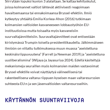
Siirrytään lopuksi kuvion 3 alalaitaan. Se kattaa kehityskulut,
joissa kolmannet valtiot lähtevät aktiivisesti reagoimaan
havaitsemaansa tai ennakoimaansa Bryssel-efektiin. Ilmiö
kytkeytyy yhtäältä Emilia Korkea-Ahon (2016) tutkimaan
kolmansien valtioiden kasvaneeseen lobbaustyöhön EU-
instituutioissa mutta toisaalta myös kasvaneisiin
suurvaltajännitteisiin. Suuravaltajännitteet ovat entisestään
kiristymässä Trumpin toisella presidenttikaudella. Jälkimmäiseen
ilmiöön on viitattu tutkimuksessa muun muassa ”aseistettuna
keskinäisriippuvuutena” (Farrell ja Newman 2019) ja ”aseistettuna
uusliberalismina” (Wijaya ja Jayasuriya 2024). Edellä käsiteltyjä
mekanismeja seuraillen myös kolmansien maiden vastavoimat
Bryssel-efektille voivat näyttäytyä välineellisenä tai
rakenteellisena valtana riippuen kyseisen maan valtaresurssien
suhteesta EU:n ja sen jäsenvaltioiden valtaresursseihin.
KÄYTÄNNÖN SUUNTAVIIVOJA