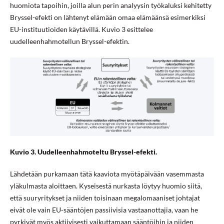
huomiota tapoihin, joilla alun perin analyysin työkaluksi kehitetty
Bryssel-efekti on lähtenyt elämään omaa elämäänsä esimerkiksi
EU-instituutioiden käytävillä. Kuvio 3 esittelee
uudelleenhahmotellun Bryssel-efektin.
Kuvio 3. Uudelleenhahmoteltu Bryssel-efekti.
Lähdetään purkamaan tätä kaaviota myötäpäivään vasemmasta
yläkulmasta aloittaen. Kyseisestä nurkasta löytyy huomio siitä,
että suuryritykset ja niiden toisinaan megalomaaniset johtajat
eivät ole vain EU-sääntöjen passiivisia vastaanottajia, vaan he
pyrkivät myös aktiivisesti vaikuttamaan sääntöihin ja niiden