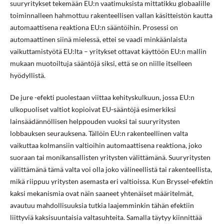
suuryritykset tekemään EU:n vaatimuksista mittatikku globaalille
toiminnalleen hahmottuu rakenteellisen vallan käsitteistön kautta
automaattisena reaktiona EU:n sääntöihin. Prosessi on
automaattinen siinä mielessä, ettei se vaadi minkäänlaista
vaikuttamistyötä EU:lta – yritykset ottavat käyttöön EU:n mallin
mukaan muotoiltuja sääntöjä siksi, että se on niille itselleen
hyödyllistä.
De jure -efekti puolestaan viittaa kehityskulkuun, jossa EU:n
ulkopuoliset valtiot kopioivat EU-sääntöjä esimerkiksi
lainsäädännöllisen helppouden vuoksi tai suuryritysten
lobbauksen seurauksena. Tällöin EU:n rakenteellinen valta
vaikuttaa kolmansiin valtioihin automaattisena reaktiona, joko
suoraan tai monikansallisten yritysten välittämänä. Suuryritysten
välittämänä tämä valta voi olla joko välineellistä tai rakenteellista,
mikä riippuu yritysten asemasta eri valtioissa. Kun Bryssel-efektin
kaksi mekanismia ovat näin saaneet yhtenäiset määritelmät,
avautuu mahdollisuuksia tutkia laajemminkin tähän efektiin
liittyviä kaksisuuntaisia valtasuhteita. Samalla täytyy kiinnittää