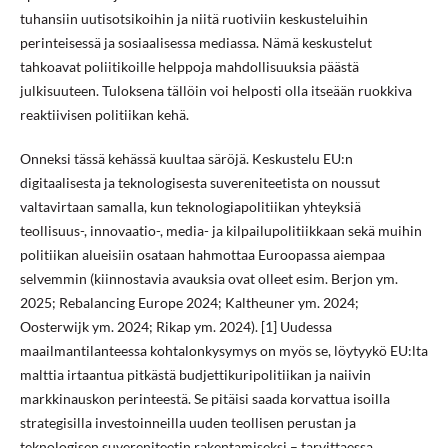
tuhansiin uutisotsikoihin ja niitä ruotiviin keskusteluihin
perinteisessä ja sosiaalisessa mediassa. Nämä keskustelut
tahkoavat poliitikoille helppoja mahdollisuuksia päästä
julkisuuteen. Tuloksena tällöin voi helposti olla itseään ruokkiva
reaktiivisen politiikan kehä.
Onneksi tässä kehässä kuultaa säröjä. Keskustelu EU:n
digitaalisesta ja teknologisesta suvereniteetista on noussut
valtavirtaan samalla, kun teknologiapolitiikan yhteyksiä
teollisuus-, innovaatio-, media- ja kilpailupolitiikkaan sekä muihin
politiikan alueisiin osataan hahmottaa Euroopassa aiempaa
selvemmin (kiinnostavia avauksia ovat olleet esim. Berjon ym.
2025; Rebalancing Europe 2024; Kaltheuner ym. 2024;
Oosterwijk ym. 2024; Rikap ym. 2024). [1] Uudessa
maailmantilanteessa kohtalonkysymys on myös se, löytyykö EU:lta
malttia irtaantua pitkästä budjettikuripolitiikan ja naiivin
markkinauskon perinteestä. Se pitäisi saada korvattua isoilla
strategisilla investoinneilla uuden teollisen perustan ja
teknologisen suvereniteetin rakentamiseksi – tarvittaessa