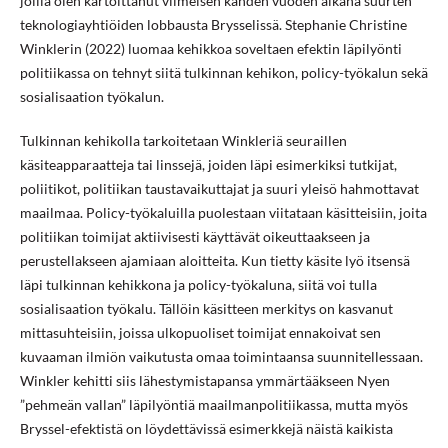
joilla olen kartoittanut viimeisen kahden vuoden aikana suurten
teknologiayhtiöiden lobbausta Brysselissä. Stephanie Christine
Winklerin (2022) luomaa kehikkoa soveltaen efektin läpilyönti
politiikassa on tehnyt siitä tulkinnan kehikon, policy-työkalun sekä
sosialisaation työkalun.
Tulkinnan kehikolla tarkoitetaan Winkleriä seuraillen
käsiteapparaatteja tai linssejä, joiden läpi esimerkiksi tutkijat,
poliitikot, politiikan taustavaikuttajat ja suuri yleisö hahmottavat
maailmaa. Policy-työkaluilla puolestaan viitataan käsitteisiin, joita
politiikan toimijat aktiivisesti käyttävät oikeuttaakseen ja
perustellakseen ajamiaan aloitteita. Kun tietty käsite lyö itsensä
läpi tulkinnan kehikkona ja policy-työkaluna, siitä voi tulla
sosialisaation työkalu. Tällöin käsitteen merkitys on kasvanut
mittasuhteisiin, joissa ulkopuoliset toimijat ennakoivat sen
kuvaaman ilmiön vaikutusta omaa toimintaansa suunnitellessaan.
Winkler kehitti siis lähestymistapansa ymmärtääkseen Nyen
”pehmeän vallan” läpilyöntiä maailmanpolitiikassa, mutta myös
Bryssel-efektistä on löydettävissä esimerkkejä näistä kaikista