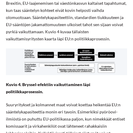
Brexitin, EU-laajenemisen tai väestönkasvun kaltaiset tapahtumat,
kun taas sääntelyn kohteet eivät kovin helposti vaihda
olomuotoaan. Sääntelykapasiteettiin, standardien tiukkuuteen ja
EU-sääntöjen jakamattomuuteen ulkoiset tahot sen sijaan voivat
pyrkiä vaikuttamaan. Kuvio 4 kuvaa tällaisten
vaikuttamisyritysten kaarta läpi EU:n politiikkaprosessin.
Kuvio 4. Bryssel-efektiin vaikuttaminen läpi
politiikkaprosessin.
Suuryritykset ja kolmannet maat voivat koettaa heikentää EU:n
sääntelykapasiteettia monin eri tavoin. Esimerkiksi pyöröovi-
ilmiöstä on puhuttu EU-politiikassa paljon, kun nimekkäät entiset
komissaarit ja virkahenkilöt ovat lähteneet rahakkaisiin