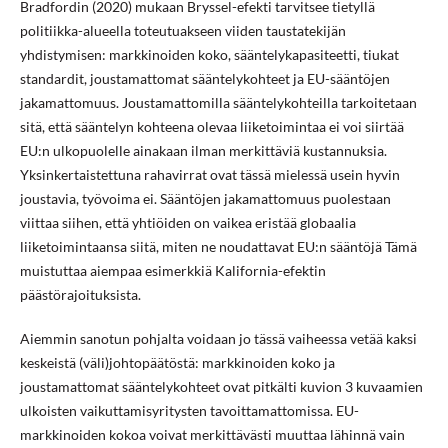
Bradfordin (2020) mukaan Bryssel-efekti tarvitsee tietyllä
politiikka-alueella toteutuakseen viiden taustatekijän
yhdistymisen: markkinoiden koko, sääntelykapasiteetti, tiukat
standardit, joustamattomat sääntelykohteet ja EU-sääntöjen
jakamattomuus. Joustamattomilla sääntelykohteilla tarkoitetaan
sitä, että sääntelyn kohteena olevaa liiketoimintaa ei voi siirtää
EU:n ulkopuolelle ainakaan ilman merkittäviä kustannuksia.
Yksinkertaistettuna rahavirrat ovat tässä mielessä usein hyvin
joustavia, työvoima ei. Sääntöjen jakamattomuus puolestaan
viittaa siihen, että yhtiöiden on vaikea eristää globaalia
liiketoimintaansa siitä, miten ne noudattavat EU:n sääntöjä Tämä
muistuttaa aiempaa esimerkkiä Kalifornia-efektin
päästörajoituksista.
Aiemmin sanotun pohjalta voidaan jo tässä vaiheessa vetää kaksi
keskeistä (väli)johtopäätöstä: markkinoiden koko ja
joustamattomat sääntelykohteet ovat pitkälti kuvion 3 kuvaamien
ulkoisten vaikuttamisyritysten tavoittamattomissa. EU-
markkinoiden kokoa voivat merkittävästi muuttaa lähinnä vain