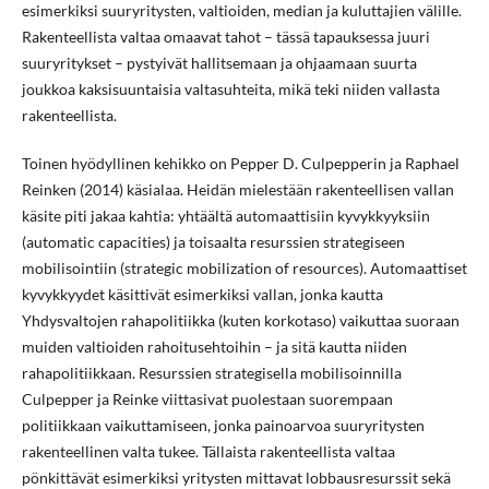
esimerkiksi suuryritysten, valtioiden, median ja kuluttajien välille.
Rakenteellista valtaa omaavat tahot – tässä tapauksessa juuri
suuryritykset – pystyivät hallitsemaan ja ohjaamaan suurta
joukkoa kaksisuuntaisia valtasuhteita, mikä teki niiden vallasta
rakenteellista.
Toinen hyödyllinen kehikko on Pepper D. Culpepperin ja Raphael
Reinken (2014) käsialaa. Heidän mielestään rakenteellisen vallan
käsite piti jakaa kahtia: yhtäältä automaattisiin kyvykkyyksiin
(automatic capacities) ja toisaalta resurssien strategiseen
mobilisointiin (strategic mobilization of resources). Automaattiset
kyvykkyydet käsittivät esimerkiksi vallan, jonka kautta
Yhdysvaltojen rahapolitiikka (kuten korkotaso) vaikuttaa suoraan
muiden valtioiden rahoitusehtoihin – ja sitä kautta niiden
rahapolitiikkaan. Resurssien strategisella mobilisoinnilla
Culpepper ja Reinke viittasivat puolestaan suorempaan
politiikkaan vaikuttamiseen, jonka painoarvoa suuryritysten
rakenteellinen valta tukee. Tällaista rakenteellista valtaa
pönkittävät esimerkiksi yritysten mittavat lobbausresurssit sekä