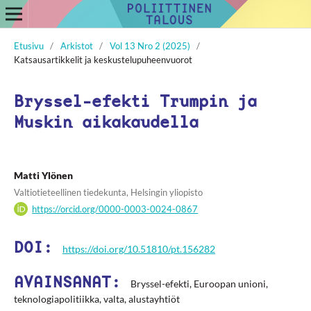
Etusivu
/
Arkistot
/
Vol 13 Nro 2 (2025)
/
Katsausartikkelit ja keskustelupuheenvuorot
Bryssel-efekti Trumpin ja
Muskin aikakaudella
Matti Ylönen
Valtiotieteellinen tiedekunta, Helsingin yliopisto
https://orcid.org/0000-0003-0024-0867
DOI:
https://doi.org/10.51810/pt.156282
AVAINSANAT:
Bryssel-efekti, Euroopan unioni,
teknologiapolitiikka, valta, alustayhtiöt