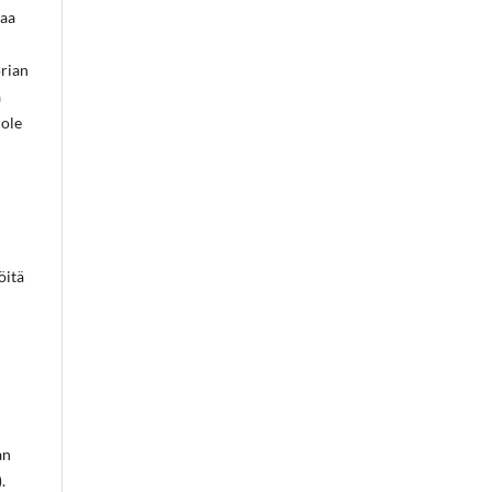
jaa
orian
a
 ole
öitä
an
.