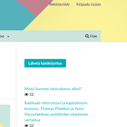
Rekisteröidy
Kirjaudu sisään
toa
Hae
Lähetä käsikirjoitus
Mistä Suomen talouskasvu alkoi?
32
Radikaali reformismi ja kapitalismin
kumous: Thomas Pikettyn ja Yanis
Varoufakiksen poliittisten ohjelmien
vertailua
32