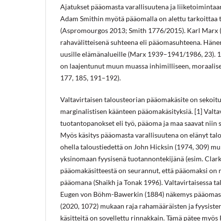
Ajatukset pääomasta varallisuutena ja liiketoiminta
Adam Smithin myötä pääomalla on alettu tarkoittaa t
(Aspromourgos 2013; Smith 1776/2015). Karl Marx (1
rahavälitteisenä suhteena eli pääomasuhteena. Häne
uusille elämänalueille (Marx 1939–1941/1986, 23). 
on laajentunut muun muassa inhimilliseen, moraalise
177, 185, 191–192).
Valtavirtaisen talousteorian pääomakäsite on sekoit
marginalistisen käänteen pääomakäsityksiä. [1] Valta
tuotantopanokset eli työ, pääoma ja maa saavat niin 
Myös käsitys pääomasta varallisuutena on elänyt talo
ohella taloustiedettä on John Hicksin (1974, 309) 
yksinomaan fyysisenä tuotannontekijänä (esim. Clark
pääomakäsitteestä on seurannut, että pääomaksi on mää
pääomana (Shaikh ja Tonak 1996). Valtavirtaisessa ta
Eugen von Böhm-Bawerkin (1884) näkemys pääomasta 
(2020, 1072) mukaan raja rahamääräisten ja fyysisten 
käsitteitä on sovellettu rinnakkain. Tämä pätee myös