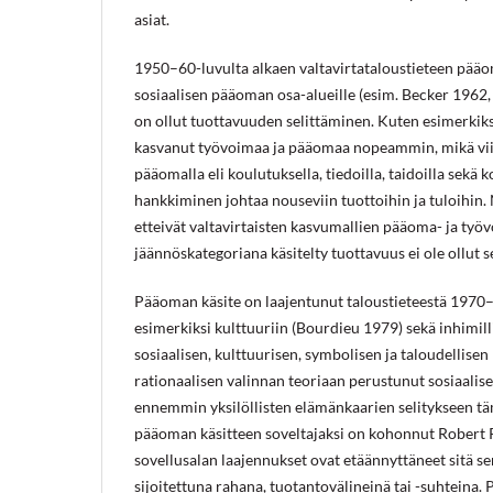
asiat.
1950–60-luvulta alkaen valtavirtataloustieteen pääo
sosiaalisen pääoman osa-alueille (esim. Becker 1962
on ollut tuottavuuden selittäminen. Kuten esimerkiksi
kasvanut työvoimaa ja pääomaa nopeammin, mikä viit
pääomalla eli koulutuksella, tiedoilla, taidoilla sekä
hankkiminen johtaa nouseviin tuottoihin ja tuloihin.
etteivät valtavirtaisten kasvumallien pääoma- ja työv
jäännöskategoriana käsitelty tuottavuus ei ole ollut s
Pääoman käsite on laajentunut taloustieteestä 1970–80-
esimerkiksi kulttuuriin (Bourdieu 1979) sekä inhimi
sosiaalisen, kulttuurisen, symbolisen ja taloudellisen
rationaalisen valinnan teoriaan perustunut sosiaalis
ennemmin yksilöllisten elämänkaarien selitykseen täm
pääoman käsitteen soveltajaksi on kohonnut Robert
sovellusalan laajennukset ovat etäännyttäneet sitä s
sijoitettuna rahana, tuotantovälineinä tai -suhteina. 