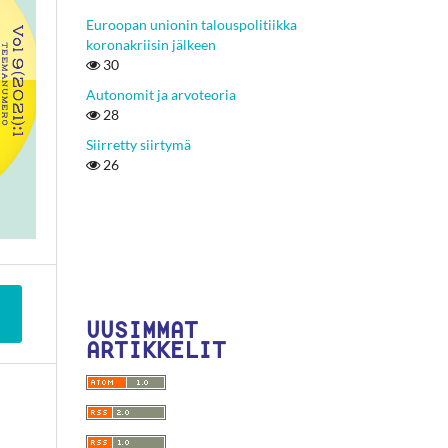
Euroopan unionin talouspolitiikka
koronakriisin jälkeen
30
Autonomit ja arvoteoria
28
Siirretty siirtymä
26
UUSIMMAT
ARTIKKELIT