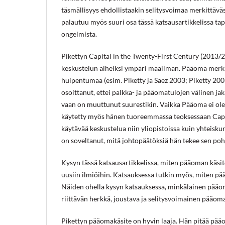
täsmällisyys ehdollistaakin selitysvoimaa merkittäv
palautuu myös suuri osa tässä katsausartikkelissa t
ongelmista.
Pikettyn Capital in the Twenty-First Century (2013/
keskustelun aiheiksi ympäri maailman. Pääoma merkit
huipentumaa (esim. Piketty ja Saez 2003; Piketty 2003
osoittanut, ettei palkka- ja pääomatulojen välinen j
vaan on muuttunut suurestikin. Vaikka Pääoma ei ol
käytetty myös hänen tuoreemmassa teoksessaan Capit
käytävää keskustelua niin yliopistoissa kuin yhteis
on soveltanut, mitä johtopäätöksiä hän tekee sen poh
Kysyn tässä katsausartikkelissa, miten pääoman käsit
uusiin ilmiöihin. Katsauksessa tutkin myös, miten p
Näiden ohella kysyn katsauksessa, minkälainen pääoma
riittävän herkkä, joustava ja selitysvoimainen pääom
Pikettyn pääomakäsite on hyvin laaja. Hän pitää pää