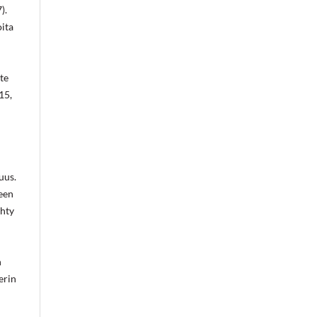
).
oita
te
15,
uus.
teen
ähty
n
erin