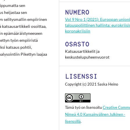
iippumatta sen
NUMERO
s heijastaa sen
n selitysmallin empiirinen
Vol 9 Nro 1 (2021): Euroopan union
talouspoliittinen hallinta: eurokriisi
katsausartikkeli osoittaa,
koronakriisiin
sin epämääräistyneeseen
kettyn työn empiiristä
OSASTO
ksi katsaus pohtii,
Katsausartikkelit ja
lysointiin Pikettyn laajaa
keskustelupuheenvuorot
LISENSSI
Copyright (c) 2021 Saska Heino
Tämä työ on lisensoitu
Creative Comm
Nimeä 4.0 Kansainvälinen Julkinen -
lisenssillä
.