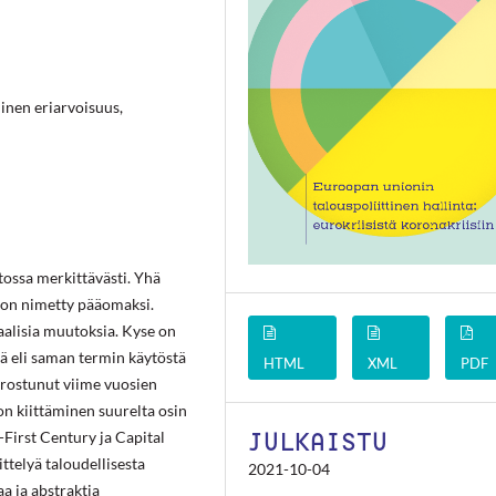
linen eriarvoisuus,
tossa merkittävästi. Yhä
 on nimetty pääomaksi.
alisia muutoksia. Kyse on
ä eli saman termin käytöstä
HTML
XML
PDF
orostunut viime vuosien
on kiittäminen suurelta osin
JULKAISTU
y-First Century
ja
Capital
ttelyä taloudellisesta
2021-10-04
a ja abstraktia