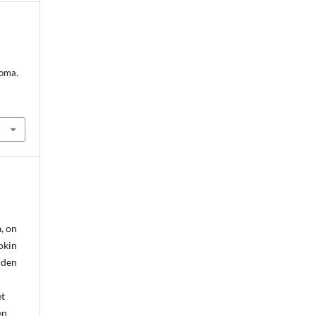
äoma.
, on
okin
uden
et
en