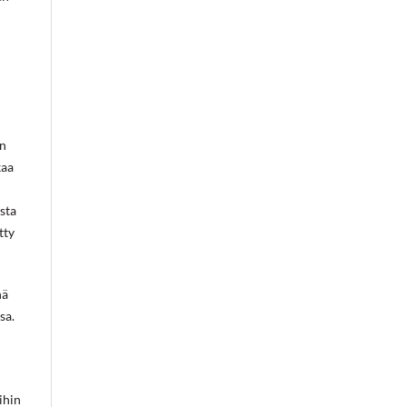
on
kaa
sta
tty
hä
sa.
ihin