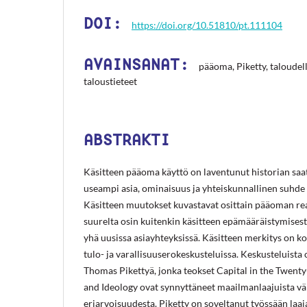
DOI:
https://doi.org/10.51810/pt.111104
AVAINSANAT:
pääoma, Piketty, taloudel
taloustieteet
ABSTRAKTI
Käsitteen pääoma käyttö on laventunut historian saa
useampi asia, ominaisuus ja yhteiskunnallinen suhde
Käsitteen muutokset kuvastavat osittain pääoman rea
suurelta osin kuitenkin käsitteen epämääräistymisest
yhä uusissa asiayhteyksissä. Käsitteen merkitys on k
tulo- ja varallisuuserokeskusteluissa. Keskusteluista 
Thomas Pikettyä, jonka teokset
Capital in the Twent
and Ideology
ovat synnyttäneet maailmanlaajuista väi
eriarvoisuudesta. Piketty on soveltanut työssään laaja