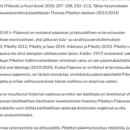
ästi (Ylikoski ja Kuorikoski 2010, 207–208, 210–211). Tähän kysymykseen
apausesimerkkinä käytettävän Thomas Pikettyn teoksen (2013/2014)
2014) (= Pääoma) on nostanut pääoman ja taloudellisen eriarvoisuuden
see monivuotisen, yhä jatkuvan tulo- ja varallisuuserotutkimuksen
; Piketty 2011; Piketty ja Saez 2014; Atkinson ja Piketty 2010). Piketty 
akauma ole ollut aiempien olettamusten (esim. Kaldor 1957) mukaisesti va
ekaan Pikettyn tutkimushankkeen viimeinen sana, on sen pääomakäsitettä
al and Ideology (2019/2020). Koska Pääoma on virittänyt eriarvoisuude
kunnassa laajemmin, on tärkeä ymmärtää, minkälaista pääomakäsitettä Pike
jalta ja miten selitysvoimainen hänen mallinsa on empiriaa vasten.
e on muuttunut historian saatossa ja miksi sen käyttöala on laventunut y
ääoman käsitteellisen käyttöalan laventuminen ilmentyy Pikettyn Pääomas
käsite voisi ylittää käsitteellisen epämääräistymisen ongelmat ja olla
an analysoimiseksi.
omaa synonyyminä varallisuudelle. Pikettyn pääoma koostuu tekijöistä, jo