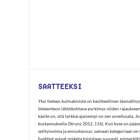
SAATTEEKSI
Yksi tieteen kulmakivistä on käsitteellinen täsmällis
tieteenteon lähtökohtana pyrkimys niiden rajaukseen
käsite on, sitä tarkkarajaisempi on sen sovellusala. 
kustannuksella (Strunz 2012, 116). Kun kyse on pääoma
selitysvoima ja ennustavuus: samaan kategoriaan on ko
funktiot voivat poiketa toisistaan suuresti, esimerkiks