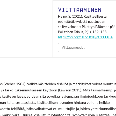
VIITTAAMINEN
Heino, S. (2021). Käsitteellisestä
epämääräisyydestä puuttuvaan
selitysvoimaan: Pikettyn Pääoman pä
Poliittinen Talous
,
9
(1), 139–158.
https://doi.org/10.51810/pt.111104
Viittausmuodot
yys (Weber 1904). Vaikka käsitteiden sisällöt ja merkitykset voivat muuttua
 ja tarkoituksenmukaiseen käyttöön (Lawson 2013). Mitä täsmällisempi j
Jos käsite on lavea, voidaan sitä soveltaa laajempaan ilmiöjoukkoon tarkku
n kaltaisesta asiasta, käsitteellisen laveuden hintana voi olla heikko
ottu tekijöitä, jotka vaikuttavat eri muuttujiin ja joiden yhteiskunnallis
i kaikki varallisuus ei osallistu tuotantoon tai synnytä tuloja. Käsitteellin