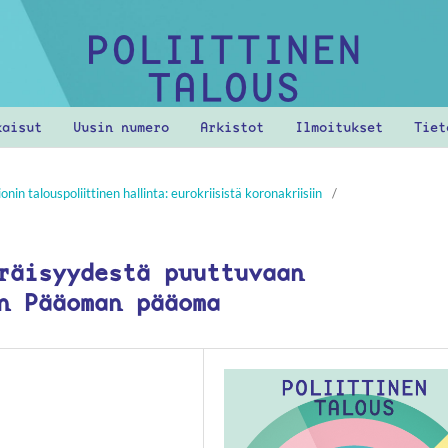
kaisut
Uusin numero
Arkistot
Ilmoitukset
Tie
in talouspoliittinen hallinta: eurokriisistä koronakriisiin
/
räisyydestä puuttuvaan
n Pääoman pääoma