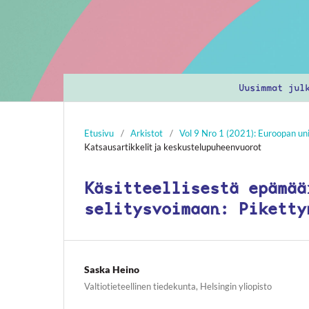
Uusimmat jul
Etusivu
/
Arkistot
/
Vol 9 Nro 1 (2021): Euroopan union
Katsausartikkelit ja keskustelupuheenvuorot
Käsitteellisestä epämää
selitysvoimaan: Piketty
Saska Heino
Valtiotieteellinen tiedekunta, Helsingin yliopisto