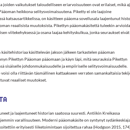
a joiden vaikutukset taloudelliseen eriarvoisuuteen ovat erilaiset, mikä a
t Pääoman heikkona selitysvoimaisuutena. Piketty ei ole laajoine
sä katsausartikkelissa, on käsitteen pääoma sovellusala laajentunut hist
ääoman reaalisista muutoksista. Pikettyn pääomakäsitettä tuleekin arvioid
sen viitekehyksessä ja osana laajaa kehityskulkua, jonka seuraukset eivät
 käsitehistoriaa käsittelevän jakson jälkeen tarkastelen pääoman
ennyn Pikettyn Pääoman pääomaan ja käyn läpi, mitä seurauksia Pikettyn
sä sisäiselle johdonmukaisuudelle ja empiiriselle selitysvoimaisuudelle.
oisi olla riittävän täsmällinen kattaakseen verraten samankaltaisia tekij
htuvat reaaliset muutokset.
TA
neet ja laajentuneet historian saatossa suuresti. Antiikin Kreikassa
aajemmin varallisuuteen. Moderni pääomakäsite on syntynyt sydänkeskiaj
koitettiin erityisesti liiketoimintaan sijoitettua rahaa (Hodgson 2015, 174)