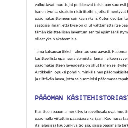
vaikuttavat muuttujat poikkeavat toisistaan suuresti j
hänen työnsä sisäisiin ristiriitoihin, jotka ilmentyvä
pääomakäsitteineen suinkaan yksin. Kuten osoitan täs
saatossa ilman, että kyse on ollut välttämättä itse p
tämän käsitteellisen laventumisen tai epämääräistymi
olleet yksin akateemisia.
Tämä katsausartikkeli rakentuu seuraavasti. Pääoman
käsitteellistä epämääräistymistä. Tämän jälkeen syv
pääomakäsitteen laveudesta on ollut hänen selitysten
Artikkelin lopuksi pohdin, minkälainen pääomakäsite v
ja riittävän lavea, jotta se huomioisi pääomassa tapa
PÄÄOMAN KÄSITEHISTORIAS
Käsitteen pääoma merkitys ja sovellusala ovat muuttu
pääomalla viitattiin pääasiassa karjaan, Roomassa l
italialaisissa kaupunkivaltioissa, joissa pääomalla tar