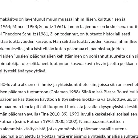
makäsitys on laventunut muun muassa inhimillisen, kulttuurisen ja
, 1964; Mincer 1958; Schultz 1961). Tämän laajennuksen keskeisenä motii
 Theodore Schultz (1961, 3) on todennut, on tuotanto historiallisesti
taa tuottavuuden kasvuun. Hän selittää tuottavuuden kasvua inhimillise
 kokemuksella, joita käsitellään kuten pääomaa eli panoksina, joiden
 Näiden ”uusien” pääomalajien kehittäminen on pohjannut suurelta osin sil
oimatekijät ole selittäneet tuotannon kasvua kovin hyvin ja että pelkkänä
elitystekijänä tyydyttävä.
luvulta alkaen eri ihmis- ja yhteiskuntatieteisiin, joissa sitä on sovelle
llisen pääoman tuotantoon (Coleman 1988). Siinä missä Pierre Bourdieull
 pääoman käsitteiden käyttöön liittyi selkeä luokka- ja valtaulottuvuus, on
en pääoman teoria pitkälti luopunut luokasta ja vallan kysymyksistä keski
än pääoman avulla (Fine 2010, 39). 1990-luvulla keskeiseksi sosiaalisen
 Putnam (esim. Putnam 1993, 2000, 2002). Nämä pääomakäsitteen
en aiemmista käsityksistä, jotka ymmärsivät pääoman varallisuutena,
Pääomalla on alettu tarkoittaa mitä erinäisimpiä yhteiskunnallisia suhteit