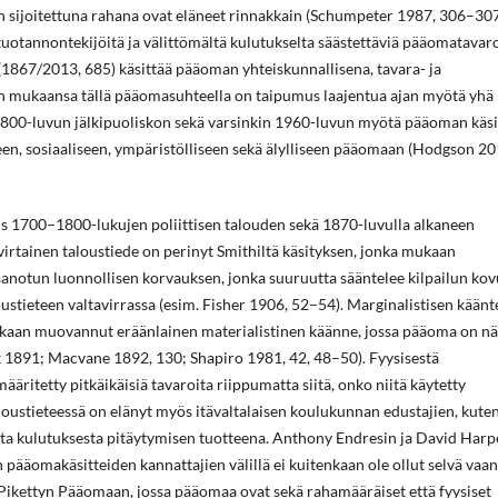
an sijoitettuna rahana ovat eläneet rinnakkain (Schumpeter 1987, 306–307
uotannontekijöitä ja välittömältä kulutukselta säästettäviä pääomatavar
867/2013, 685) käsittää pääoman yhteiskunnallisena, tavara- ja
n mukaansa tällä pääomasuhteella on taipumus laajentua ajan myötä yhä
1800-luvun jälkipuoliskon sekä varsinkin 1960-luvun myötä pääoman käsi
en, sosiaaliseen, ympäristölliseen sekä älylliseen pääomaan (Hodgson 20
us 1700–1800-lukujen poliittisen talouden sekä 1870-luvulla alkaneen
virtainen taloustiede on perinyt Smithiltä käsityksen, jonka mukaan
sanotun luonnollisen korvauksen, jonka suuruutta sääntelee kilpailun kov
ustieteen valtavirrassa (esim. Fisher 1906, 52–54). Marginalistisen kään
mukaan muovannut eräänlainen materialistinen käänne, jossa pääoma on n
 1891; Macvane 1892, 130; Shapiro 1981, 42, 48–50). Fyysisestä
ritetty pitkäikäisiä tavaroita riippumatta siitä, onko niitä käytetty
loustieteessä on elänyt myös itävaltalaisen koulukunnan edustajien, kute
kulutuksesta pitäytymisen tuotteena. Anthony Endresin ja David Harp
pääomakäsitteiden kannattajien välillä ei kuitenkaan ole ollut selvä vaan
 Pikettyn Pääomaan, jossa pääomaa ovat sekä rahamääräiset että fyysiset