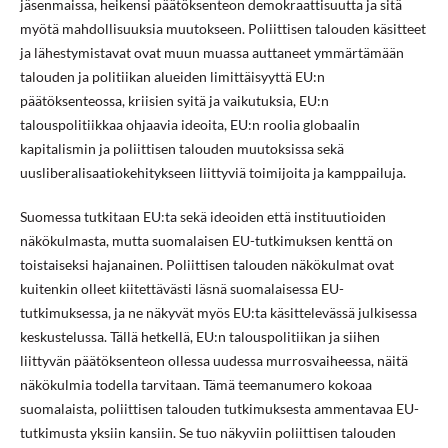
jäsenmaissa, heikensi päätöksenteon demokraattisuutta ja sitä
myötä mahdollisuuksia muutokseen. Poliittisen talouden käsitteet
ja lähestymistavat ovat muun muassa auttaneet ymmärtämään
talouden ja politiikan alueiden limittäisyyttä EU:n
päätöksenteossa, kriisien syitä ja vaikutuksia, EU:n
talouspolitiikkaa ohjaavia ideoita, EU:n roolia globaalin
kapitalismin ja poliittisen talouden muutoksissa sekä
uusliberalisaatiokehitykseen liittyviä toimijoita ja kamppailuja.
Suomessa tutkitaan EU:ta sekä ideoiden että instituutioiden
näkökulmasta, mutta suomalaisen EU-tutkimuksen kenttä on
toistaiseksi hajanainen. Poliittisen talouden näkökulmat ovat
kuitenkin olleet kiitettävästi läsnä suomalaisessa EU-
tutkimuksessa, ja ne näkyvät myös EU:ta käsittelevässä julkisessa
keskustelussa. Tällä hetkellä, EU:n talouspolitiikan ja siihen
liittyvän päätöksenteon ollessa uudessa murrosvaiheessa, näitä
näkökulmia todella tarvitaan. Tämä teemanumero kokoaa
suomalaista, poliittisen talouden tutkimuksesta ammentavaa EU-
tutkimusta yksiin kansiin. Se tuo näkyviin poliittisen talouden