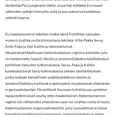
täydentää Pia Ljungmanin lektio, jossa hän esittelee Euroopan
valtioiden velkakriisimyytin syitä ja seurauksia tarkastelevaa
väitöskirjaansa.
EU-teemanumeron tekstien lisäksi tämä Poliittisen talouden
numero sisältää muita kiinnostavia tekstejä. Ville-Pekka Sorsa,
Antti Alaja ja Joel Kaitila problematisoivat
alkuperäisartikkelissaan tiedontuotannon regiimin käsitettä, jota
on hyödynnetty laajasti ideoita ja asiantuntijatietoa käsittelevässä
poliittisen talouden tutkimuksessa. Sorsa, Alaja ja Kaitila
kyseenalaistavat tässä tutkimuksessa yleisen taustaoletuksen,
jonka mukaan kansalliseen päätöksentekoon ideoita ja
asiantuntijatietoa tuottavat organisaatiot muodostavat yhtenäisen
organisaatiokentän. He esittävät Suomeen kohdistuvan upotetun
tapaustutkimuksen avulla, ettei maakohtainen tiedontuotannon
regiimi ole välttämättä yhtenäinen vaan voi sisältää useita erilaisia
tiedontuotannon organisaatiokenttiä, joita luonnehtivat erilaiset
käsitykset hyväksytystä toiminnasta, tiedontuottajista ja niiden