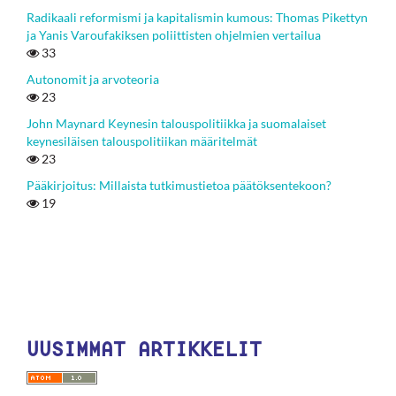
Radikaali reformismi ja kapitalismin kumous: Thomas Pikettyn
ja Yanis Varoufakiksen poliittisten ohjelmien vertailua
33
Autonomit ja arvoteoria
23
John Maynard Keynesin talouspolitiikka ja suomalaiset
keynesiläisen talouspolitiikan määritelmät
23
Pääkirjoitus: Millaista tutkimustietoa päätöksentekoon?
19
UUSIMMAT ARTIKKELIT