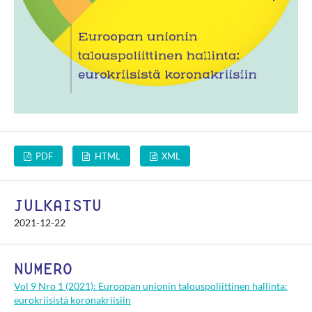
PDF
HTML
XML
JULKAISTU
2021-12-22
NUMERO
Vol 9 Nro 1 (2021): Euroopan unionin talouspoliittinen hallinta:
eurokriisistä koronakriisiin