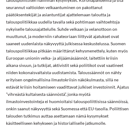
talouspoliittisen hallinnan kysymykset. Koronapandemia ja sitä
seurannut valtioiden velkaantuminen on pakottanut
päätöksentekijät ja asiantuntijat ajattelemaan taloutta ja
talouspolitiikkaa uudella tavalla sekä pohtimaan vaihtoehtoja
nykyiselle talousajattelulle. Suhde velkaan ja velanottoon on
muuttunut, ja moderniin rahateoriaan liittyvät ajatukset ovat
saaneet uudenlaista näkyvyyttä julkisessa keskustelussa. Suomen
talouspolitiikkaa pitkään määrittänyt kehysmenettely, kuten myös
Euroopan unionin velka- ja alijäämäsäännöt, laitettiin kriisin
aikana sivuun, ja tutkijat, aktivistit sekä poliitikot ovat vaatineet
niiden kokonaisvaltaista uudistamista. Taloussäännöt on nähty
erityisen ongelmallisina ilmastokriisin näkökulmasta, sillä ne
estävät kriisin hoitamiseen vaadittavat julkiset investoinnit. Ajatus
”vihreästä kultaisesta säännöstä”, jonka myötä
ilmastoinvestointeja ei huomioitaisi talouspoliittisissa säännöissä,
onkin saanut näkyvyyttä sekä Suomessa että EU-tasolla. Poliittisen
talouden tutkimus auttaa asettamaan nämä kysymykset
käsitteelliseen kehykseen ja historialliselle jatkumolle.