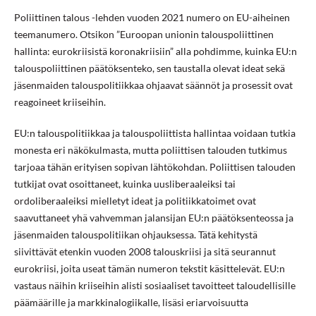
Poliittinen talous -lehden vuoden 2021 numero on EU-aiheinen
teemanumero. Otsikon ”Euroopan unionin talouspoliittinen
hallinta: eurokriisistä koronakriisiin” alla pohdimme, kuinka EU:n
talouspoliittinen päätöksenteko, sen taustalla olevat ideat sekä
jäsenmaiden talouspolitiikkaa ohjaavat säännöt ja prosessit ovat
reagoineet kriiseihin.
EU:n talouspolitiikkaa ja talouspoliittista hallintaa voidaan tutkia
monesta eri näkökulmasta, mutta poliittisen talouden tutkimus
tarjoaa tähän erityisen sopivan lähtökohdan. Poliittisen talouden
tutkijat ovat osoittaneet, kuinka uusliberaaleiksi tai
ordoliberaaleiksi mielletyt ideat ja politiikkatoimet ovat
saavuttaneet yhä vahvemman jalansijan EU:n päätöksenteossa ja
jäsenmaiden talouspolitiikan ohjauksessa. Tätä kehitystä
siivittävät etenkin vuoden 2008 talouskriisi ja sitä seurannut
eurokriisi, joita useat tämän numeron tekstit käsittelevät. EU:n
vastaus näihin kriiseihin alisti sosiaaliset tavoitteet taloudellisille
päämäärille ja markkinalogiikalle, lisäsi eriarvoisuutta