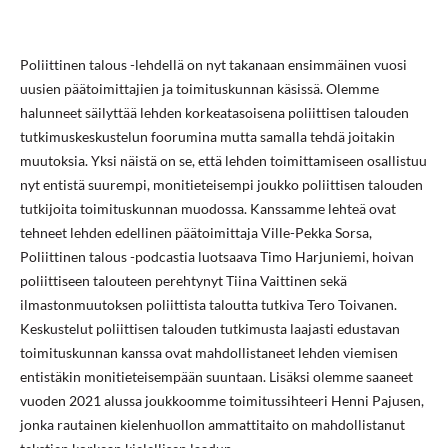
Poliittinen talous -lehdellä on nyt takanaan ensimmäinen vuosi
uusien päätoimittajien ja toimituskunnan käsissä. Olemme
halunneet säilyttää lehden korkeatasoisena poliittisen talouden
tutkimuskeskustelun foorumina mutta samalla tehdä joitakin
muutoksia. Yksi näistä on se, että lehden toimittamiseen osallistuu
nyt entistä suurempi, monitieteisempi joukko poliittisen talouden
tutkijoita toimituskunnan muodossa. Kanssamme lehteä ovat
tehneet lehden edellinen päätoimittaja Ville-Pekka Sorsa,
Poliittinen talous -podcastia luotsaava Timo Harjuniemi, hoivan
poliittiseen talouteen perehtynyt Tiina Vaittinen sekä
ilmastonmuutoksen poliittista taloutta tutkiva Tero Toivanen.
Keskustelut poliittisen talouden tutkimusta laajasti edustavan
toimituskunnan kanssa ovat mahdollistaneet lehden viemisen
entistäkin monitieteisempään suuntaan. Lisäksi olemme saaneet
vuoden 2021 alussa joukkoomme toimitussihteeri Henni Pajusen,
jonka rautainen kielenhuollon ammattitaito on mahdollistanut