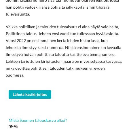
oloihin. Lisäksi numero sisältää Tuomo Alhojärven lektion, jossa
hän pohtii väitöskirjansa pohjalta jälkikapitalismin tiloja ja
tulevaisuutta.
Vaikka politiikan ja talouden tulevaisuus ei aina näytä valoisalta,
Poliittinen talous -lehden ensi vuosi tuo tullessaan hyviä asioita.
Vuosi 2022 on ensimmäinen kerta lehden historiassa, kun
lehdestä ilmestyy kaksi numeroa. Niistä ensimmäinen on keväällä
ilmestyvä hoivan poliittista taloutta käsittelevä teemanumero.
Lehteen tarjottujen kirjoitusten määrä on myös selvässä kasvussa,
mikä osoittaa poliittisen talouden tutkimuksen vireyden
Suomessa.
Lähetä käsikirjoitus
Mistä Suomen talouskasvu alkoi?
46