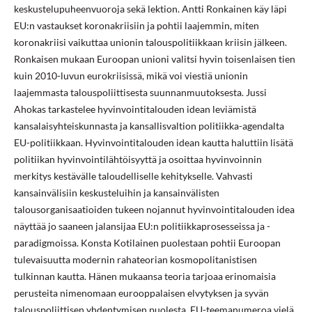
keskustelupuheenvuoroja sekä lektion. Antti Ronkainen käy läpi
EU:n vastaukset koronakriisiin ja pohtii laajemmin, miten
koronakriisi vaikuttaa unionin talouspolitiikkaan kriisin jälkeen.
Ronkaisen mukaan Euroopan unioni valitsi hyvin toisenlaisen tien
kuin 2010-luvun eurokriisissä, mikä voi viestiä unionin
laajemmasta talouspoliittisesta suunnanmuutoksesta. Jussi
Ahokas tarkastelee hyvinvointitalouden idean leviämistä
kansalaisyhteiskunnasta ja kansallisvaltion politiikka-agendalta
EU-politiikkaan. Hyvinvointitalouden idean kautta haluttiin lisätä
politiikan hyvinvointilähtöisyyttä ja osoittaa hyvinvoinnin
merkitys kestävälle taloudelliselle kehitykselle. Vahvasti
kansainvälisiin keskusteluihin ja kansainvälisten
talousorganisaatioiden tukeen nojannut hyvinvointitalouden idea
näyttää jo saaneen jalansijaa EU:n politiikkaprosesseissa ja -
paradigmoissa. Konsta Kotilainen puolestaan pohtii Euroopan
tulevaisuutta modernin rahateorian kosmopolitanistisen
tulkinnan kautta. Hänen mukaansa teoria tarjoaa erinomaisia
perusteita nimenomaan eurooppalaisen elvytyksen ja syvän
talouspoliittisen yhdentymisen puolesta. EU-teemanumeroa vielä