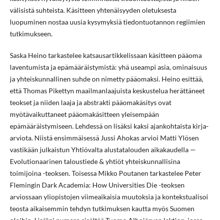
välisistä suhteista. Käsitteen yhtenäisyyden oletuksesta
luopuminen nostaa uusia kysymyksiä tiedontuotannon regiimien
tutkimukseen.
Saska Heino tarkastelee katsausartikkelissaan käsitteen pääoma
laventumista ja epämääräistymistä: yhä useampi asia, ominaisuus
ja yhteiskunnallinen suhde on nimetty pääomaksi. Heino esittää,
että Thomas Pikettyn maailmanlaajuista keskustelua herättäneet
teokset ja niiden laaja ja abstrakti pääomakäsitys ovat
myötävaikuttaneet pääomakäsitteen yleisempään
epämääräistymiseen. Lehdessä on lisäksi kaksi ajankohtaista kirja-
arviota. Niistä ensimmäisessä Jussi Ahokas arvioi Matti Ylösen
vastikään julkaistun Yhtiövalta alustatalouden aikakaudella —
Evolutionaarinen taloustiede & yhtiöt yhteiskunnallisina
toimijoina -teoksen. Toisessa Mikko Poutanen tarkastelee Peter
Flemingin Dark Academia: How Universities Die -teoksen
arviossaan yliopistojen viimeaikaisia muutoksia ja kontekstualisoi
teosta aikaisemmin tehdyn tutkimuksen kautta myös Suomen