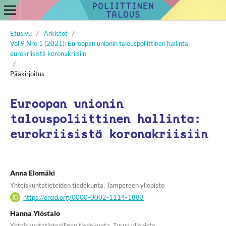
Etusivu
/
Arkistot
/
Vol 9 Nro 1 (2021): Euroopan unionin talouspoliittinen hallinta:
eurokriisistä koronakriisiin
/
Pääkirjoitus
Euroopan unionin
talouspoliittinen hallinta:
eurokriisistä koronakriisiin
Anna Elomäki
Yhteiskuntatieteiden tiedekunta, Tampereen yliopisto
https://orcid.org/0000-0002-1114-1883
Hanna Ylöstalo
Yhteiskuntatieteellinen tiedekunta, Turun yliopisto