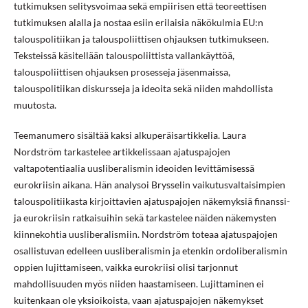
tutkimuksen selitysvoimaa sekä empiirisen että teoreettisen
tutkimuksen alalla ja nostaa esiin erilaisia näkökulmia EU:n
talouspolitiikan ja talouspoliittisen ohjauksen tutkimukseen.
Teksteissä käsitellään talouspoliittista vallankäyttöä,
talouspoliittisen ohjauksen prosesseja jäsenmaissa,
talouspolitiikan diskursseja ja ideoita sekä niiden mahdollista
muutosta.
Teemanumero sisältää kaksi alkuperäisartikkelia. Laura
Nordström tarkastelee artikkelissaan ajatuspajojen
valtapotentiaalia uusliberalismin ideoiden levittämisessä
eurokriisin aikana. Hän analysoi Brysselin vaikutusvaltaisimpien
talouspolitiikasta kirjoittavien ajatuspajojen näkemyksiä finanssi-
ja eurokriisin ratkaisuihin sekä tarkastelee näiden näkemysten
kiinnekohtia uusliberalismiin. Nordström toteaa ajatuspajojen
osallistuvan edelleen uusliberalismin ja etenkin ordoliberalismin
oppien lujittamiseen, vaikka eurokriisi olisi tarjonnut
mahdollisuuden myös niiden haastamiseen. Lujittaminen ei
kuitenkaan ole yksioikoista, vaan ajatuspajojen näkemykset