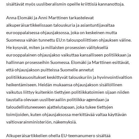
sisältävät myös uusliberalismin opeille kriittisiä kannanottoja.
Anna Elomäki ja Anni Marttinen tarkastelevat
alkuperäisartikkelissaan talouskuria ja asiantuntijavaltaa
eurooppalaisessa ohjausjaksossa, joka on keskeinen mutta
Suomessa vähän tunnettu EU:n talouspoliittisen ohjauksen väline.
He kysyvät, miten ja millaisten prosessien välityksellä
eurooppalainen ohjausjakso vaikuttaa kansalliseen politiikkaan ja
hallinnan prosesseihin Suomessa. Elomäki ja Marttinen esittävät,
että ohjausjakson puitteissa Suomelle annetut
politiikkasuositukset keskittyvät talouskuriin ja hyvinvointivaltion
heikentämiseen. Heidän mukaansa ohjausjakson sisällöllinen
vaikutus liittyy kuitenkin tiettyjen politiikkatoimien sijaan niiden
taustalla olevaan uusliberaaliin politiikka-agendaan ja
taloudellistuneeseen ajattelutapaan, joka tukee tiettyjen
toimijoiden, kuten ohjausjaksossa merkittävää valtaa käyttävän
valtiovarainministeriön, näkemyksiä.
Alkuperäisartikkelien ohella EU-teemanumero sisältää