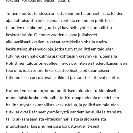
tekstien korkean kielellisen laadun.
Toinen muutos lehdessä on, että olemme halunneet lisätä lehden
ajankohtaisuutta julkaisemalla entistä enemmän poliittisen
talouden näkökulmia juuri nyt käytäviin yhteiskunnallisiin
keskusteluihin. Olemme vuoden aikana julkaisseet
alkuperäisartikkelien ja katsausartikkelien ohella useita
keskustelupuheenvuoroja, jotka tuovat poliittisen talouden
tutkimuksen näkökulmia ajankohtaisiin kysymyksiin. Samalla
Poliittinen talous on edelleen myös perinteisen tiedejulkaisemisen
foorumi, josta esimerkiksi käsitteelliset ja pitkäjänteiseen
tutkimukseen perustuvat artikkelit ja muut tekstit ovat osoitus.
Kulunut vuosi on tarjonnut poliittisen talouden tutkimukselle
monenlaisia keskustelunaiheita. Koronapandemia on edelleen
hallinnut yhteiskunnallista keskustelua, ja poliittisen talouden
tutkijat ovat lisänneet ymmärrystä pandemian alulle laittamista
tai jo aikaansaamista yhteiskunnallisista ja globaaleista
muutoksista. Tässä numerossa korostuvat erityisesti