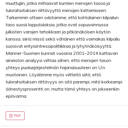
muuttujiin, jotka mittaavat kuntien menojen tasoa ja
tulorahoituksen riittävyyttä menojen kattamiseen.
Tarkemmin ottaen odotamme, että kohtalainen kilpailun
taso suosii lopputuloksia, jotka ovat sopusoinnussa
julkisten varojen tehokkaan ja pitkänäköisen käytön
kanssa, siinä missä sekä vähäinen että voimakas kilpailu
suosivat erityisintressipolitiikkaa ja lyhytnäköisyyttä.
Manner-Suomen kunnat vuosina 2001–2014 kattavan
aineiston analyysi viittaa siihen, että menojen tason
yhteys puoluejärjestelmän hajanaisuuteen on U:n
muotoinen. Löydämme myös viitteitä siitä, että
tulorahoituksen riittävyys on sitä parempi, mitä korkeampi
äänestysprosentti on, mutta tämä yhteys on jokseenkin
epävarma.
PDF