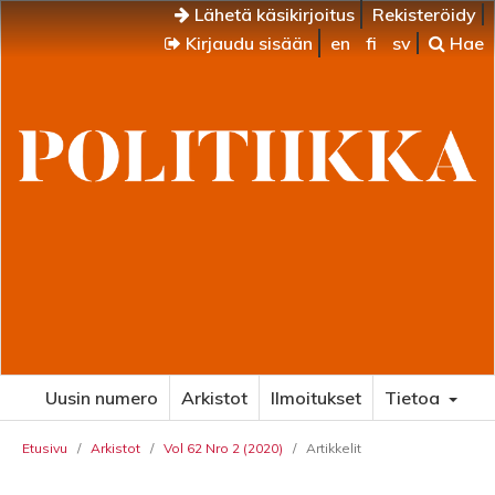
Lähetä käsikirjoitus
Rekisteröidy
Kirjaudu sisään
en
fi
sv
Hae
Uusin numero
Arkistot
Ilmoitukset
Tietoa
Etusivu
/
Arkistot
/
Vol 62 Nro 2 (2020)
/
Artikkelit