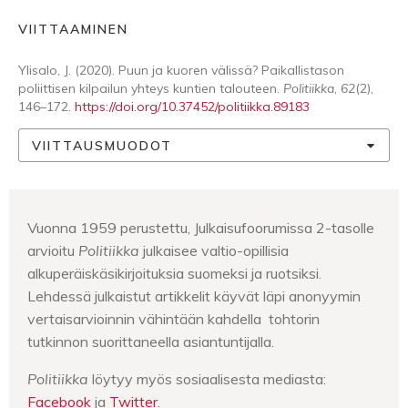
VIITTAAMINEN
Ylisalo, J. (2020). Puun ja kuoren välissä? Paikallistason
poliittisen kilpailun yhteys kuntien talouteen.
Politiikka
,
62
(2),
146–172.
https://doi.org/10.37452/politiikka.89183
VIITTAUSMUODOT
Vuonna 1959 perustettu, Julkaisufoorumissa 2-tasolle
arvioitu
Politiikka
julkaisee valtio-opillisia
alkuperäiskäsikirjoituksia suomeksi ja ruotsiksi.
Lehdessä julkaistut artikkelit käyvät läpi anonyymin
vertaisarvioinnin vähintään kahdella tohtorin
tutkinnon suorittaneella asiantuntijalla.
Politiikka
löytyy myös sosiaalisesta mediasta:
Facebook
ja
Twitter
.