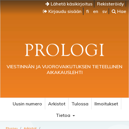
Lähetä käsikirjoitus
Rekisteröidy
Kirjaudu sisään
fi
en
sv
Hae
VIESTINNÄN JA VUOROVAIKUTUKSEN TIETEELLINEN
AIKAKAUSLEHTI
Uusin numero
Arkistot
Tulossa
Ilmoitukset
Tietoa
Etusivu
/
Arkistot
/