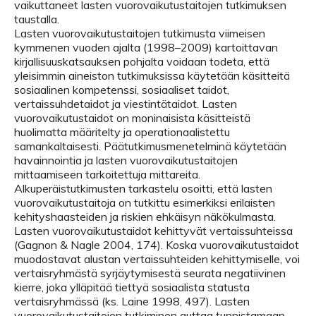
vaikuttaneet lasten vuorovaikutustaitojen tutkimuksen
taustalla.
Lasten vuorovaikutustaitojen tutkimusta viimeisen
kymmenen vuoden ajalta (1998–2009) kartoittavan
kirjallisuuskatsauksen pohjalta voidaan todeta, että
yleisimmin aineiston tutkimuksissa käytetään käsitteitä
sosiaalinen kompetenssi, sosiaaliset taidot,
vertaissuhdetaidot ja viestintätaidot. Lasten
vuorovaikutustaidot on moninaisista käsitteistä
huolimatta määritelty ja operationaalistettu
samankaltaisesti. Päätutkimusmenetelminä käytetään
havainnointia ja lasten vuorovaikutustaitojen
mittaamiseen tarkoitettuja mittareita.
Alkuperäistutkimusten tarkastelu osoitti, että lasten
vuorovaikutustaitoja on tutkittu esimerkiksi erilaisten
kehityshaasteiden ja riskien ehkäisyn näkökulmasta.
Lasten vuorovaikutustaidot kehittyvät vertaissuhteissa
(Gagnon & Nagle 2004, 174). Koska vuorovaikutustaidot
muodostavat alustan vertaissuhteiden kehittymiselle, voi
vertaisryhmästä syrjäytymisestä seurata negatiivinen
kierre, joka ylläpitää tiettyä sosiaalista statusta
vertaisryhmässä (ks. Laine 1998, 497). Lasten
vuorovaikutustaitojen tutkiminen auttaa tunnistamaan