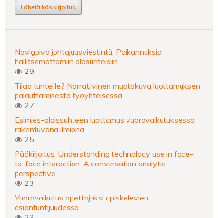
Lähetä käsikirjoitus
Navigoiva johtajuusviestintä: Paikannuksia
hallitsemattomiin olosuhteisiin
29
Tilaa tunteille? Narratiivinen muotokuva luottamuksen
palauttamisesta työyhteisössä
27
Esimies-alaissuhteen luottamus vuorovaikutuksessa
rakentuvana ilmiönä
25
Pääkirjoitus: Understanding technology use in face-
to-face interaction: A conversation analytic
perspective
23
Vuorovaikutus opettajaksi opiskelevien
asiantuntijuudessa
23