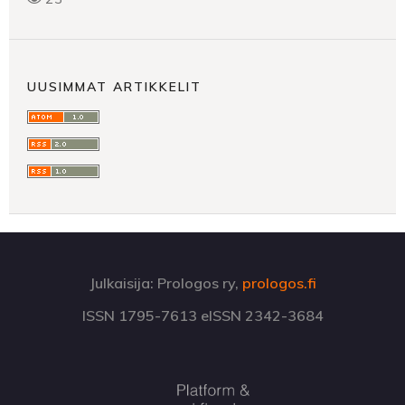
UUSIMMAT ARTIKKELIT
Julkaisija: Prologos ry,
prologos.fi
ISSN 1795-7613 eISSN 2342-3684