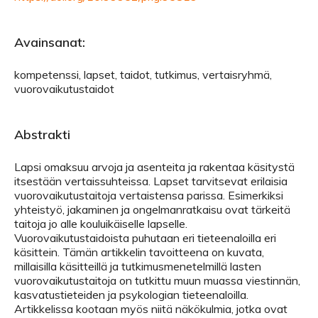
Avainsanat:
kompetenssi, lapset, taidot, tutkimus, vertaisryhmä,
vuorovaikutustaidot
Abstrakti
Lapsi omaksuu arvoja ja asenteita ja rakentaa käsitystä
itsestään vertaissuhteissa. Lapset tarvitsevat erilaisia
vuorovaikutustaitoja vertaistensa parissa. Esimerkiksi
yhteistyö, jakaminen ja ongelmanratkaisu ovat tärkeitä
taitoja jo alle kouluikäiselle lapselle.
Vuorovaikutustaidoista puhutaan eri tieteenaloilla eri
käsittein. Tämän artikkelin tavoitteena on kuvata,
millaisilla käsitteillä ja tutkimusmenetelmillä lasten
vuorovaikutustaitoja on tutkittu muun muassa viestinnän,
kasvatustieteiden ja psykologian tieteenaloilla.
Artikkelissa kootaan myös niitä näkökulmia, jotka ovat