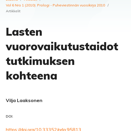
Vol 6 Nro 1 (2010): Prologi - Puheviestinnän vuosikirja 2010
/
Artikkelit
Lasten
vuorovaikutustaidot
tutkimuksen
kohteena
Vilja Laaksonen
DOI:
https://doi.org/10.33352/prlg.95813