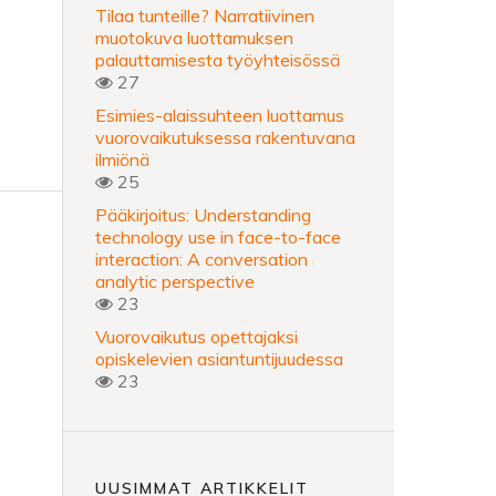
Tilaa tunteille? Narratiivinen
muotokuva luottamuksen
palauttamisesta työyhteisössä
27
Esimies-alaissuhteen luottamus
vuorovaikutuksessa rakentuvana
ilmiönä
25
Pääkirjoitus: Understanding
technology use in face-to-face
interaction: A conversation
analytic perspective
23
Vuorovaikutus opettajaksi
opiskelevien asiantuntijuudessa
23
UUSIMMAT ARTIKKELIT