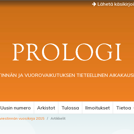
Lähetä käsikirjo
TINNÄN JA VUOROVAIKUTUKSEN TIETEELLINEN AIKAKAUS
Uusin numero
Arkistot
Tulossa
Ilmoitukset
Tietoa
eviestinnän vuosikirja 2015
/
Artikkelit