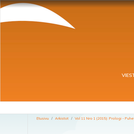
VIES
Etusivu
/
Arkistot
/
Vol 11 Nro 1 (2015): Prologi - Puh