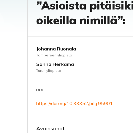
”Asioista pitäisi
oikeilla nimillä”:
Johanna Ruonala
Tampereen yliopisto
Sanna Herkama
Turun yliopisto
DOI:
https://doi.org/10.33352/prlg.95901
Avainsanat: