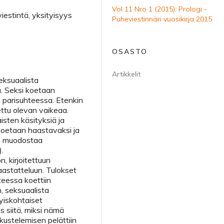
Vol 11 Nro 1 (2015): Prologi -
iestintä, yksityisyys
Puheviestinnän vuosikirja 2015
OSASTO
Artikkelit
eksuaalista
. Seksi koetaan
i parisuhteessa. Etenkin
ettu olevan vaikeaa.
isten käsityksiä ja
koetaan haastavaksi ja
en muodostaa
.
, kirjoitettuun
astatteluun. Tulokset
teessa koettiin
, seksuaalista
tyiskohtaiset
s siitä, miksi nämä
skustelemisen pelättiin