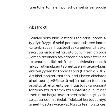
itsestäkertominen, parisuhde, seksi, seksuaaliv
Abstrakti
Toimiva seksuaaliviestintä lisää parisuhteen s
tyydyttävyyttä sekä parantaa suhteen laatua
kuitenkin usein haasteelliseksi puheenaiheeks
seksuaalisista mielihaluista puhumisen on tod
Tämän artikkelin tavoitteena on tarkastella na
kokemuksia siitä, mikä seksuaaliviestinnässä 
miksi. Tutkimuksen teoreettisen viitekehyks
yksityisyyden hallinnan teoria (Petronio 2002)
Artikkeli pohjaa kahteen laadulliseen aineistoon
aineistoon (n=86) sekä neljän naisen teemaha
osoittavat, että erityisen haastavaksi parisuh
fantasioista ja aiemmista suhteista puhuminen
itsetuntoa horjuttavat aiheet sekä tietyt yksi
seksuaaliset mielihalut. Tulokset kertovat myö
aiheet koettiin vaikeiksi. Näistä teemoista ke