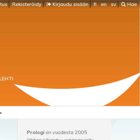
itus
Rekisteröidy
Kirjaudu sisään
fi
en
sv
Hae
LEHTI
Prologi
on vuodesta 2005