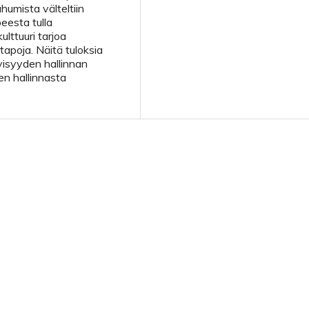
humista välteltiin
peesta tulla
ulttuuri tarjoa
apoja. Näitä tuloksia
yisyyden hallinnan
en hallinnasta