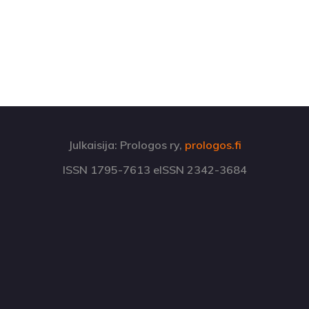
Julkaisija: Prologos ry,
prologos.fi
ISSN 1795-7613 eISSN 2342-3684