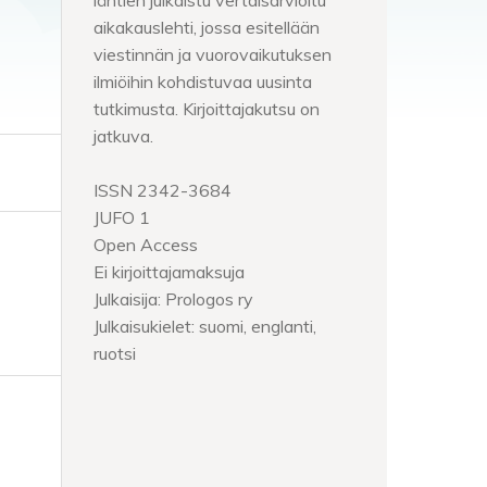
lähtien julkaistu vertaisarvioitu
aikakauslehti, jossa esitellään
viestinnän ja vuorovaikutuksen
ilmiöihin kohdistuvaa uusinta
tutkimusta. Kirjoittajakutsu on
jatkuva.
ISSN 2342-3684
JUFO 1
Open Access
Ei kirjoittajamaksuja
Julkaisija: Prologos ry
Julkaisukielet: suomi, englanti,
ruotsi