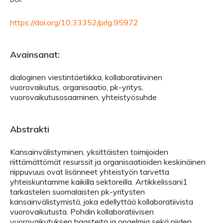
https://doi.org/10.33352/prlg.95972
Avainsanat:
dialoginen viestintäetiikka, kollaboratiivinen
vuorovaikutus, organisaatio, pk-yritys,
vuorovaikutusosaaminen, yhteistyösuhde
Abstrakti
Kansainvälistyminen, yksittäisten toimijoiden
riittämättömät resurssit ja organisaatioiden keskinäinen
riippuvuus ovat lisänneet yhteistyön tarvetta
yhteiskuntamme kaikilla sektoreilla. Artikkelissani1
tarkastelen suomalaisten pk-yritysten
kansainvälistymistä, joka edellyttää kollaboratiivista
vuorovaikutusta. Pohdin kollaboratiivisen
vuorovaikutuksen haasteita ja ongelmia sekä niiden