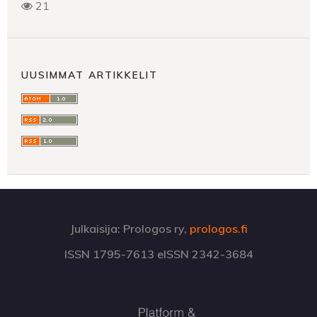
21
UUSIMMAT ARTIKKELIT
Julkaisija: Prologos ry,
prologos.fi
ISSN 1795-7613 eISSN 2342-3684