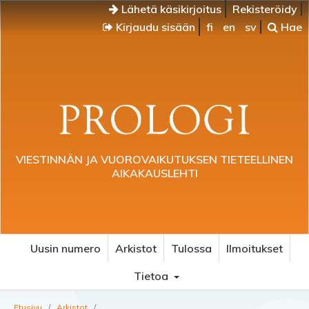
Lähetä käsikirjoitus
Rekisteröidy
Kirjaudu sisään
fi
en
sv
Hae
VIESTINNÄN JA VUOROVAIKUTUKSEN TIETEELLINEN
AIKAKAUSLEHTI
Uusin numero
Arkistot
Tulossa
Ilmoitukset
Tietoa
Etusivu
/
Arkistot
/