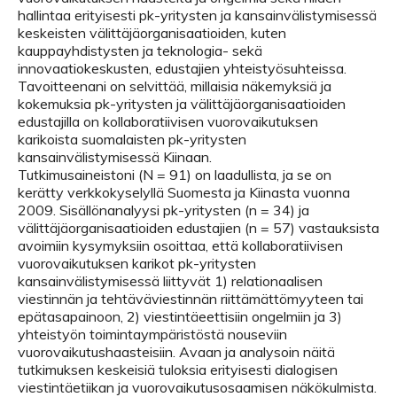
hallintaa erityisesti pk-yritysten ja kansainvälistymisessä
keskeisten välittäjäorganisaatioiden, kuten
kauppayhdistysten ja teknologia- sekä
innovaatiokeskusten, edustajien yhteistyösuhteissa.
Tavoitteenani on selvittää, millaisia näkemyksiä ja
kokemuksia pk-yritysten ja välittäjäorganisaatioiden
edustajilla on kollaboratiivisen vuorovaikutuksen
karikoista suomalaisten pk-yritysten
kansainvälistymisessä Kiinaan.
Tutkimusaineistoni (N = 91) on laadullista, ja se on
kerätty verkkokyselyllä Suomesta ja Kiinasta vuonna
2009. Sisällönanalyysi pk-yritysten (n = 34) ja
välittäjäorganisaatioiden edustajien (n = 57) vastauksista
avoimiin kysymyksiin osoittaa, että kollaboratiivisen
vuorovaikutuksen karikot pk-yritysten
kansainvälistymisessä liittyvät 1) relationaalisen
viestinnän ja tehtäväviestinnän riittämättömyyteen tai
epätasapainoon, 2) viestintäeettisiin ongelmiin ja 3)
yhteistyön toimintaympäristöstä nouseviin
vuorovaikutushaasteisiin. Avaan ja analysoin näitä
tutkimuksen keskeisiä tuloksia erityisesti dialogisen
viestintäetiikan ja vuorovaikutusosaamisen näkökulmista.