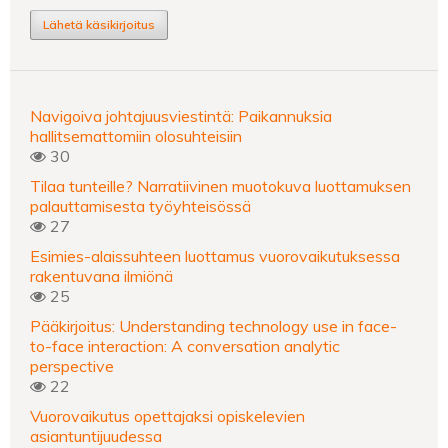
Lähetä käsikirjoitus
Navigoiva johtajuusviestintä: Paikannuksia
hallitsemattomiin olosuhteisiin
30
Tilaa tunteille? Narratiivinen muotokuva luottamuksen
palauttamisesta työyhteisössä
27
Esimies-alaissuhteen luottamus vuorovaikutuksessa
rakentuvana ilmiönä
25
Pääkirjoitus: Understanding technology use in face-
to-face interaction: A conversation analytic
perspective
22
Vuorovaikutus opettajaksi opiskelevien
asiantuntijuudessa