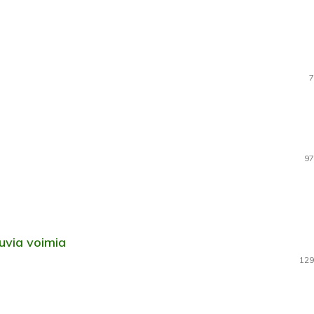
7
97
uvia voimia
129