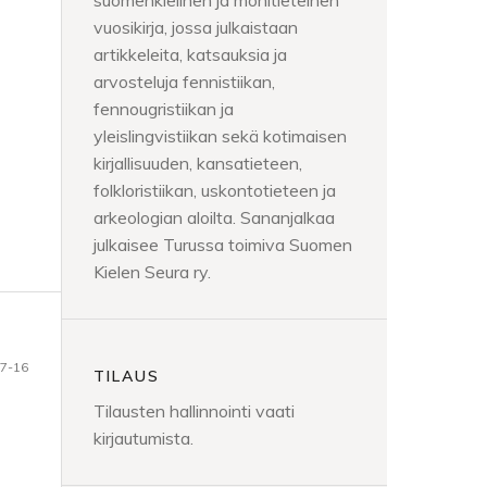
suomenkielinen ja monitieteinen
vuosikirja, jossa julkaistaan
artikkeleita, katsauksia ja
arvosteluja fennistiikan,
fennougristiikan ja
yleislingvistiikan sekä kotimaisen
kirjallisuuden, kansatieteen,
folkloristiikan, uskontotieteen ja
arkeologian aloilta. Sananjalkaa
julkaisee Turussa toimiva Suomen
Kielen Seura ry.
7-16
TILAUS
Tilausten hallinnointi vaati
kirjautumista.