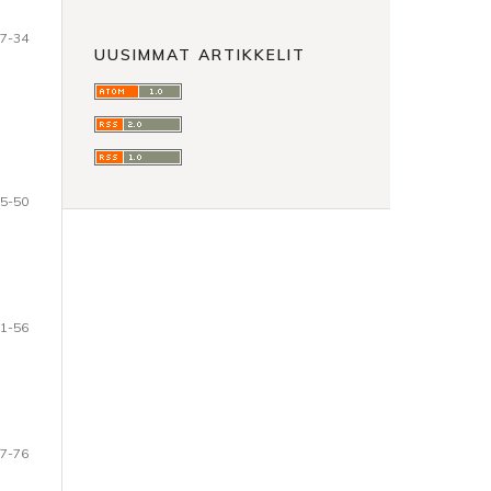
7-34
UUSIMMAT ARTIKKELIT
5-50
1-56
7-76