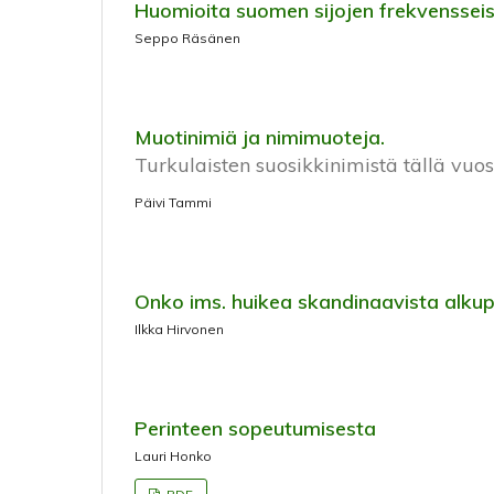
Huomioita suomen sijojen frekvenssei
Seppo Räsänen
Muotinimiä ja nimimuoteja.
Turkulaisten suosikkinimistä tällä vuo
Päivi Tammi
Onko ims. huikea skandinaavista alku
Ilkka Hirvonen
Perinteen sopeutumisesta
Lauri Honko