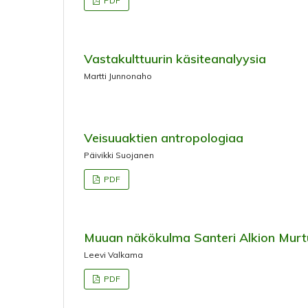
PDF
Vastakulttuurin käsiteanalyysia
Martti Junnonaho
Veisuuaktien antropologiaa
Päivikki Suojanen
PDF
Muuan näkökulma Santeri Alkion Murt
Leevi Valkama
PDF