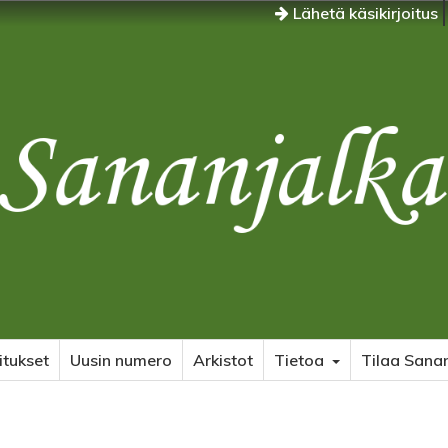
Lähetä käsikirjoitus
itukset
Uusin numero
Arkistot
Tietoa
Tilaa Sanan