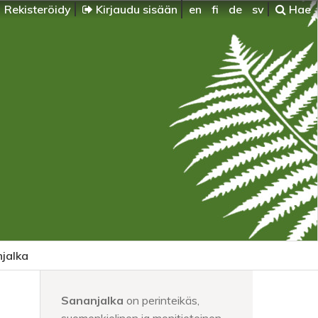
Rekisteröidy
Kirjaudu sisään
en
fi
de
sv
Hae
jalka
Sananjalka
on perinteikäs,