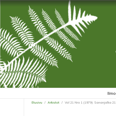
Ilmo
Etusivu
/
Arkistot
/
Vol 21 Nro 1 (1979): Sananjalka 21