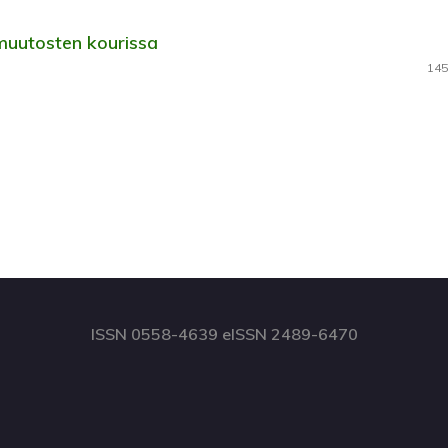
muutosten kourissa
145
ISSN 0558-4639 eISSN 2489-6470