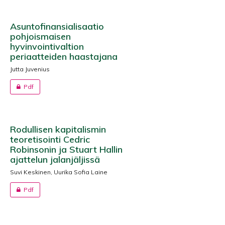
Asuntofinansialisaatio
pohjoismaisen
hyvinvointivaltion
periaatteiden haastajana
Jutta Juvenius
Pdf
Rodullisen kapitalismin
teoretisointi Cedric
Robinsonin ja Stuart Hallin
ajattelun jalanjäljissä
Suvi Keskinen, Uurika Sofia Laine
Pdf