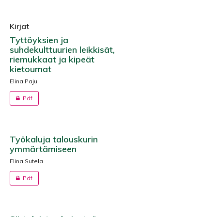
Kirjat
Tyttöyksien ja
suhdekulttuurien leikkisät,
riemukkaat ja kipeät
kietoumat
Elina Paju
Pdf
Työkaluja talouskurin
ymmärtämiseen
Elina Sutela
Pdf