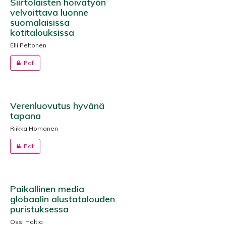
Siirtolaisten hoivatyön
velvoittava luonne
suomalaisissa
kotitalouksissa
Elli Peltonen
Pdf
Verenluovutus hyvänä
tapana
Riikka Homanen
Pdf
Paikallinen media
globaalin alustatalouden
puristuksessa
Ossi Haltia