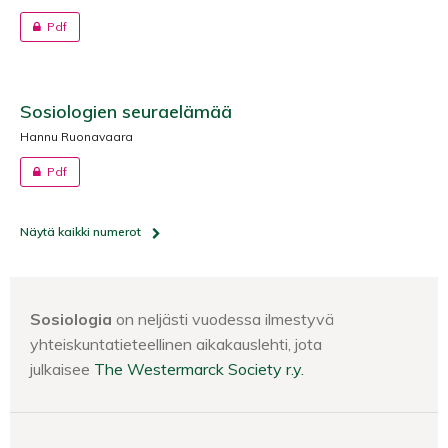
Pdf
Sosiologien seuraelämää
Hannu Ruonavaara
Pdf
Näytä kaikki numerot
Sosiologia
on neljästi vuodessa ilmestyvä
yhteiskuntatieteellinen aikakauslehti, jota
julkaisee
The Westermarck Society r.y.