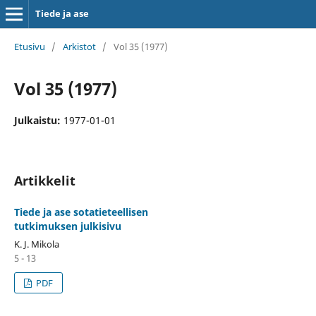
Tiede ja ase
Etusivu
/
Arkistot
/
Vol 35 (1977)
Vol 35 (1977)
Julkaistu:
1977-01-01
Artikkelit
Tiede ja ase sotatieteellisen
tutkimuksen julkisivu
K. J. Mikola
5 - 13
PDF