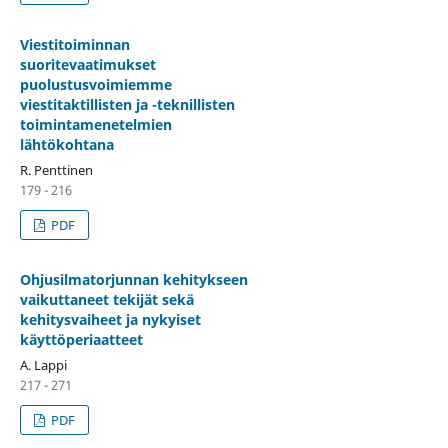
Viestitoiminnan
suoritevaatimukset
puolustusvoimiemme
viestitaktillisten ja -teknillisten
toimintamenetelmien
lähtökohtana
R. Penttinen
179 - 216
PDF
Ohjusilmatorjunnan kehitykseen
vaikuttaneet tekijät sekä
kehitysvaiheet ja nykyiset
käyttöperiaatteet
A. Lappi
217 - 271
PDF