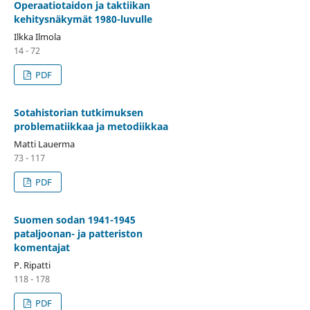
Operaatiotaidon ja taktiikan
kehitysnäkymät 1980-luvulle
Ilkka Ilmola
14 - 72
PDF
Sotahistorian tutkimuksen
problematiikkaa ja metodiikkaa
Matti Lauerma
73 - 117
PDF
Suomen sodan 1941-1945
pataljoonan- ja patteriston
komentajat
P. Ripatti
118 - 178
PDF