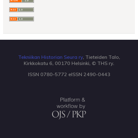
Tekniikan Historian Seura ry
, Tieteiden Talo,
Kirkkokatu 6, 00170 Helsinki, © THS ry.
ISSN 0780-5772 eISSN 2490-0443