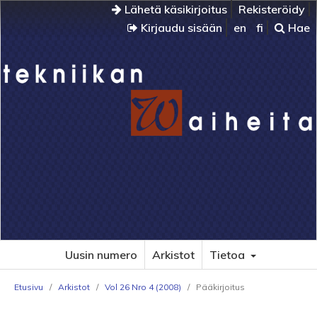
Lähetä käsikirjoitus
Rekisteröidy
Kirjaudu sisään
en
fi
Hae
Uusin numero
Arkistot
Tietoa
Etusivu
/
Arkistot
/
Vol 26 Nro 4 (2008)
/
Pääkirjoitus