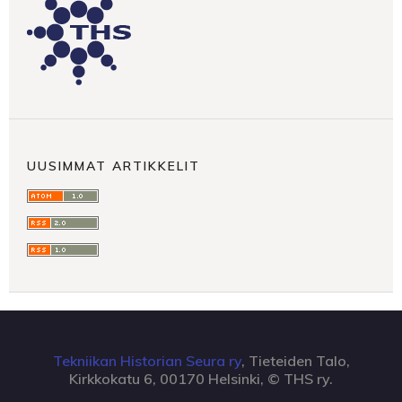
UUSIMMAT ARTIKKELIT
Tekniikan Historian Seura ry
, Tieteiden Talo,
Kirkkokatu 6, 00170 Helsinki, © THS ry.