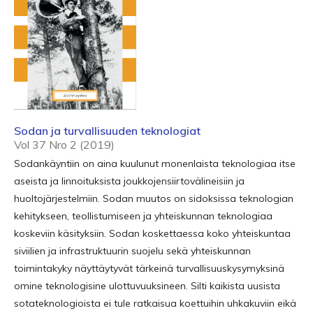
Sodan ja turvallisuuden teknologiat
Vol 37 Nro 2 (2019)
Sodankäyntiin on aina kuulunut monenlaista teknologiaa itse
aseista ja linnoituksista joukkojensiirtovälineisiin ja
huoltojärjestelmiin. Sodan muutos on sidoksissa teknologian
kehitykseen, teollistumiseen ja yhteiskunnan teknologiaa
koskeviin käsityksiin. Sodan koskettaessa koko yhteiskuntaa
siviilien ja infrastruktuurin suojelu sekä yhteiskunnan
toimintakyky näyttäytyvät tärkeinä turvallisuuskysymyksinä
omine teknologisine ulottuvuuksineen. Silti kaikista uusista
sotateknologioista ei tule ratkaisua koettuihin uhkakuviin eikä