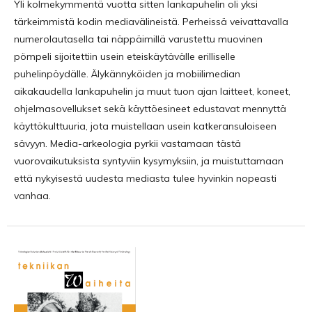
Yli kolmekymmentä vuotta sitten lankapuhelin oli yksi
tärkeimmistä kodin mediavälineistä. Perheissä veivattavalla
numerolautasella tai näppäimillä varustettu muovinen
pömpeli sijoitettiin usein eteiskäytävälle erilliselle
puhelinpöydälle. Älykännyköiden ja mobiilimedian
aikakaudella lankapuhelin ja muut tuon ajan laitteet, koneet,
ohjelmasovellukset sekä käyttöesineet edustavat mennyttä
käyttökulttuuria, jota muistellaan usein katkeransuloiseen
sävyyn. Media-arkeologia pyrkii vastamaan tästä
vuorovaikutuksista syntyviin kysymyksiin, ja muistuttamaan
että nykyisestä uudesta mediasta tulee hyvinkin nopeasti
vanhaa.