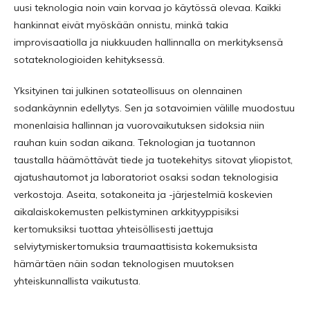
uusi teknologia noin vain korvaa jo käytössä olevaa. Kaikki
hankinnat eivät myöskään onnistu, minkä takia
improvisaatiolla ja niukkuuden hallinnalla on merkityksensä
sotateknologioiden kehityksessä.
Yksityinen tai julkinen sotateollisuus on olennainen
sodankäynnin edellytys. Sen ja sotavoimien välille muodostuu
monenlaisia hallinnan ja vuorovaikutuksen sidoksia niin
rauhan kuin sodan aikana. Teknologian ja tuotannon
taustalla häämöttävät tiede ja tuotekehitys sitovat yliopistot,
ajatushautomot ja laboratoriot osaksi sodan teknologisia
verkostoja. Aseita, sotakoneita ja -järjestelmiä koskevien
aikalaiskokemusten pelkistyminen arkkityyppisiksi
kertomuksiksi tuottaa yhteisöllisesti jaettuja
selviytymiskertomuksia traumaattisista kokemuksista
hämärtäen näin sodan teknologisen muutoksen
yhteiskunnallista vaikutusta.