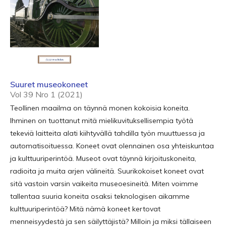
Suuret museokoneet
Vol 39 Nro 1 (2021)
Teollinen maailma on täynnä monen kokoisia koneita.
Ihminen on tuottanut mitä mielikuvituksellisempia työtä
tekeviä laitteita alati kiihtyvällä tahdilla työn muuttuessa ja
automatisoituessa. Koneet ovat olennainen osa yhteiskuntaa
ja kulttuuriperintöä. Museot ovat täynnä kirjoituskoneita,
radioita ja muita arjen välineitä. Suurikokoiset koneet ovat
sitä vastoin varsin vaikeita museoesineitä. Miten voimme
tallentaa suuria koneita osaksi teknologisen aikamme
kulttuuriperintöä? Mitä nämä koneet kertovat
menneisyydestä ja sen säilyttäjistä? Milloin ja miksi tällaiseen