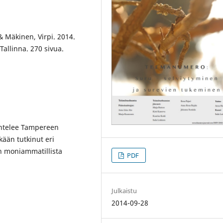
 & Mäkinen, Virpi. 2014.
allinna. 270 sivua.
kentelee Tampereen
kään tutkinut eri
en moniammatillista
PDF
Julkaistu
2014-09-28