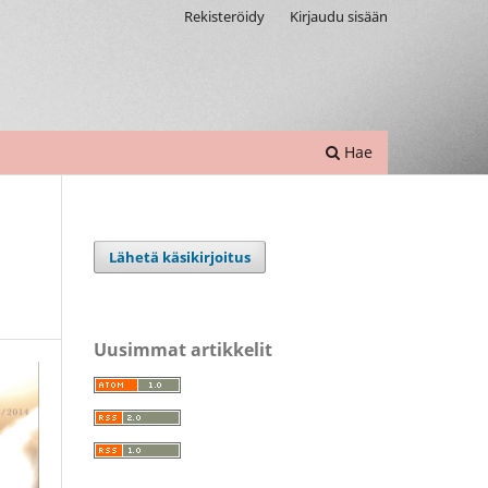
Rekisteröidy
Kirjaudu sisään
Hae
Lähetä käsikirjoitus
Uusimmat artikkelit