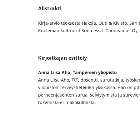
Abstrakti
Kirja-arvio teoksesta Hakola, Outi & Kivistö, Sari
Kuoleman kulttuurit Suomessa. Gaudeamus Oy, T
Kirjoittajan esittely
Anna Liisa Aho, Tampereen yliopisto
Anna Liisa Aho, TtT, dosentti, surututkija, työs
yliopiston Terveystieteiden yksikössä. Hän on pit
perheenjäsenten surua, selviytymistä ja surevi
tukemista eri näkökulmista.