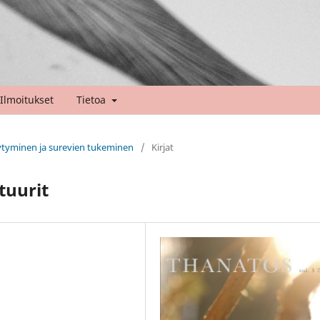
Ilmoitukset
Tietoa
viytyminen ja surevien tukeminen
/
Kirjat
tuurit