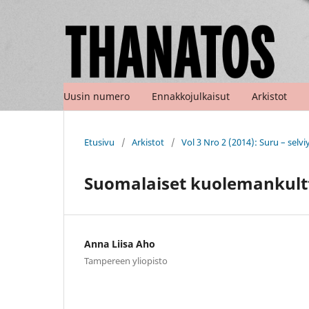
Uusin numero
Ennakkojulkaisut
Arkistot
Etusivu
/
Arkistot
/
Vol 3 Nro 2 (2014): Suru – sel
Suomalaiset kuolemankult
Anna Liisa Aho
Tampereen yliopisto