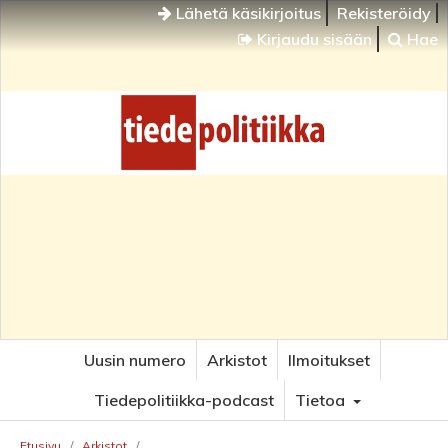
Lähetä käsikirjoitus
Rekisteröidy
Kirjaudu sisään
Hae
Uusin numero
Arkistot
Ilmoitukset
Tiedepolitiikka-podcast
Tietoa
Etusivu
/
Arkistot
/