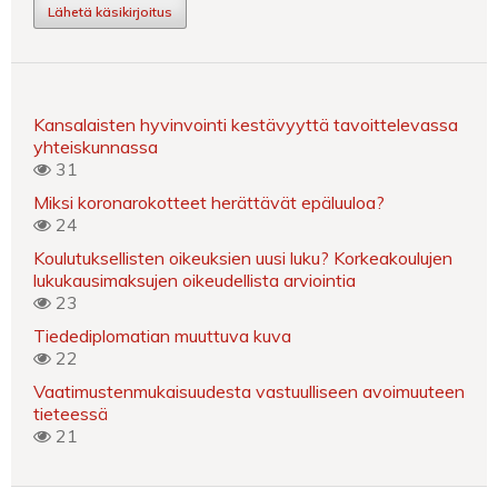
Lähetä käsikirjoitus
Kansalaisten hyvinvointi kestävyyttä tavoittelevassa
yhteiskunnassa
31
Miksi koronarokotteet herättävät epäluuloa?
24
Koulutuksellisten oikeuksien uusi luku? Korkeakoulujen
lukukausimaksujen oikeudellista arviointia
23
Tiedediplomatian muuttuva kuva
22
Vaatimustenmukaisuudesta vastuulliseen avoimuuteen
tieteessä
21