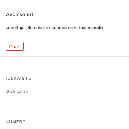
Avainsanat:
säveltäjä, elämäkerta, suomalainen taidemusiikki
pdf
JULKAISTU
2025-12-15
NUMERO