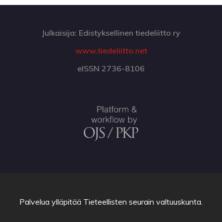
Julkaisija: Edistyksellinen tiedeliitto ry
www.tiedeliitto.net
eISSN 2736-8106
Palvelua ylläpitää
Tieteellisten seurain valtuuskunta
.