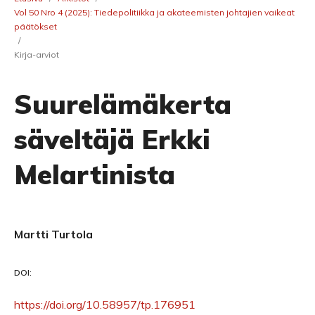
Vol 50 Nro 4 (2025): Tiedepolitiikka ja akateemis­ten johtajien vaikeat
päätökset
/
Kirja-arviot
Suurelämäkerta
säveltäjä Erkki
Melartinista
Martti Turtola
DOI:
https://doi.org/10.58957/tp.176951