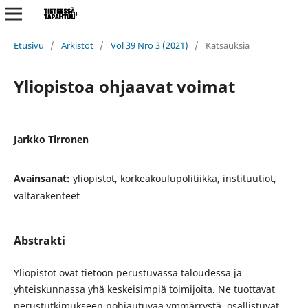
Etusivu
/
Arkistot
/
Vol 39 Nro 3 (2021)
/
Katsauksia
Yliopistoa ohjaavat voimat
Jarkko Tirronen
Avainsanat:
yliopistot, korkeakoulupolitiikka, instituutiot,
valtarakenteet
Abstrakti
Yliopistot ovat tietoon perustuvassa taloudessa ja
yhteiskunnassa yhä keskeisimpiä toimijoita. Ne tuottavat
perustutkimukseen pohjautuvaa ymmärrystä, osallistuvat