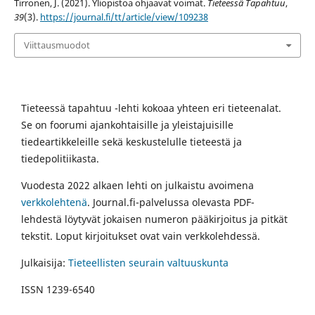
Tirronen, J. (2021). Yliopistoa ohjaavat voimat.
Tieteessä Tapahtuu
,
39
(3).
https://journal.fi/tt/article/view/109238
Viittausmuodot
Tieteessä tapahtuu -lehti kokoaa yhteen eri tieteenalat.
Se on foorumi ajankohtaisille ja yleistajuisille
tiedeartikkeleille sekä keskustelulle tieteestä ja
tiedepolitiikasta.
Vuodesta 2022 alkaen lehti on julkaistu avoimena
verkkolehtenä
. Journal.fi-palvelussa olevasta PDF-
lehdestä löytyvät jokaisen numeron pääkirjoitus ja pitkät
tekstit. Loput kirjoitukset ovat vain verkkolehdessä.
Julkaisija:
Tieteellisten seurain valtuuskunta
ISSN 1239-6540