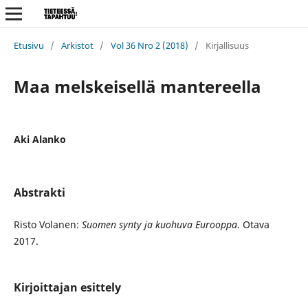
Etusivu
/
Arkistot
/
Vol 36 Nro 2 (2018)
/
Kirjallisuus
Maa melskeisellä mantereella
Aki Alanko
Abstrakti
Risto Volanen:
Suomen synty ja kuohuva Eurooppa
. Otava
2017.
Kirjoittajan esittely