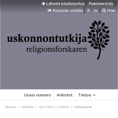
Lähetä käsikirjoitus
Rekisteröidy
Kirjaudu sisään
fi
sv
Hae
Uusin numero
Arkistot
Tietoa
Etusivu
/
Arkistot
/
Vol 1 Nro 1-2 (2012)
/
Katsaukset