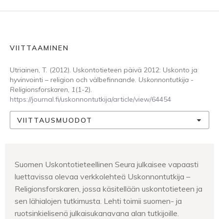
VIITTAAMINEN
Utriainen, T. (2012). Uskontotieteen päivä 2012: Uskonto ja
hyvinvointi – religion och välbefinnande.
Uskonnontutkija -
Religionsforskaren
,
1
(1-2).
https://journal.fi/uskonnontutkija/article/view/64454
VIITTAUSMUODOT
Suomen Uskontotieteellinen Seura julkaisee vapaasti
luettavissa olevaa verkkolehteä Uskonnontutkija –
Religionsforskaren, jossa käsitellään uskontotieteen ja
sen lähialojen tutkimusta. Lehti toimii suomen- ja
ruotsinkielisenä julkaisukanavana alan tutkijoille.