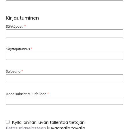
Kirjautuminen
Sähköposti
*
Käyttäjätunnus
*
Salasana
*
Anna salasana uudelleen
*
Kyllä, annan luvan tallentaa tietojani
tietosuojaselosteen
kuvaamalla tavalla.