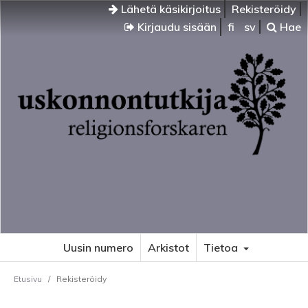
Lähetä käsikirjoitus
Rekisteröidy
Kirjaudu sisään
fi
sv
Hae
Uusin numero
Arkistot
Tietoa
Etusivu
/
Rekisteröidy