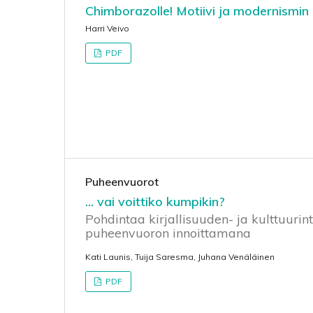
Chimborazolle! Motiivi ja modernismi
Harri Veivo
PDF
Puheenvuorot
... vai voittiko kumpikin?
Pohdintaa kirjallisuuden- ja kulttuurin
puheenvuoron innoittamana
Kati Launis, Tuija Saresma, Juhana Venäläinen
PDF