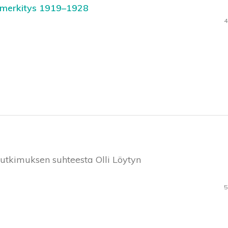
n merkitys 1919–1928
4
tutkimuksen suhteesta Olli Löytyn
5