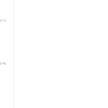
2–71
2–81