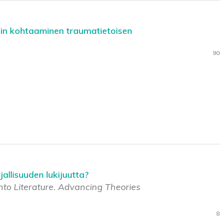
isin kohtaaminen traumatietoisen
90
jallisuuden lukijuutta?
nto Literature. Advancing Theories
8