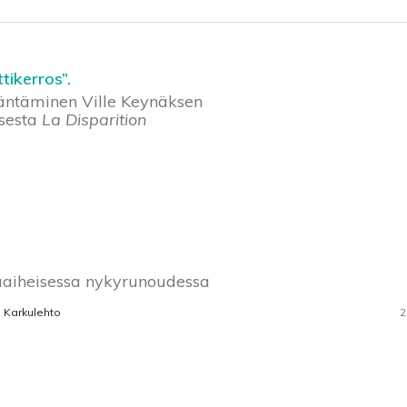
ttikerros”.
ääntäminen Ville Keynäksen
sesta
La Disparition
säaiheisessa nykyrunoudessa
 Karkulehto
2