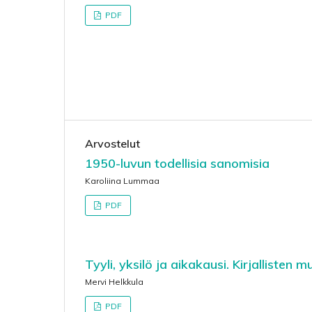
PDF
Arvostelut
1950-luvun todellisia sanomisia
Karoliina Lummaa
PDF
Tyyli, yksilö ja aikakausi. Kirjallisten 
Mervi Helkkula
PDF