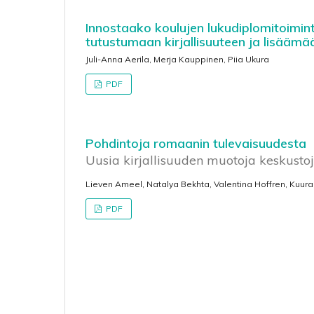
Innostaako koulujen lukudiplomitoimin
tutustumaan kirjallisuuteen ja lisäämä
Juli-Anna Aerila, Merja Kauppinen, Piia Ukura
PDF
Pohdintoja romaanin tulevaisuudesta
Uusia kirjallisuuden muotoja keskusto
Lieven Ameel, Natalya Bekhta, Valentina Hoffren, Kuura
PDF