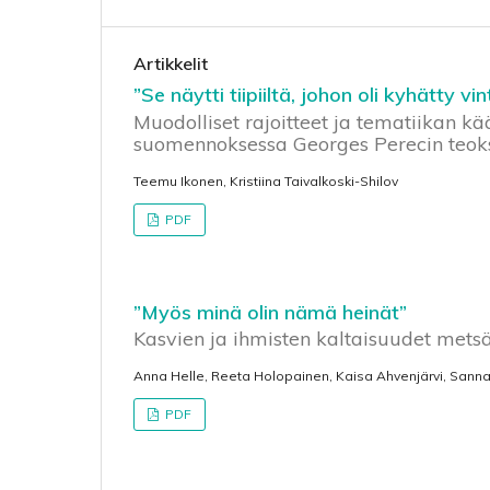
Artikkelit
”Se näytti tiipiiltä, johon oli kyhätty vin
Muodolliset rajoitteet ja tematiikan k
suomennoksessa Georges Perecin teok
Teemu Ikonen, Kristiina Taivalkoski-Shilov
PDF
”Myös minä olin nämä heinät”
Kasvien ja ihmisten kaltaisuudet met
Anna Helle, Reeta Holopainen, Kaisa Ahvenjärvi, Sanna
PDF