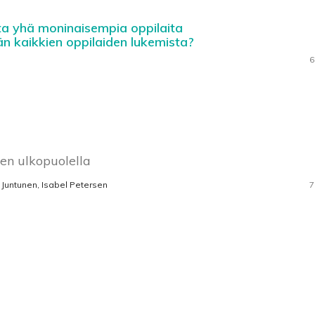
ta yhä moninaisempia oppilaita
än kaikkien oppilaiden lukemista?
6
jen ulkopuolella
 Juntunen, Isabel Petersen
7