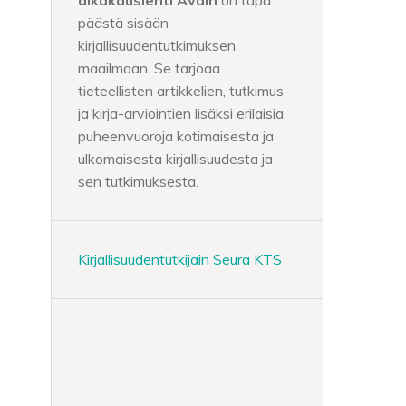
aikakauslehti Avain
on tapa
päästä sisään
kirjallisuudentutkimuksen
maailmaan. Se tarjoaa
tieteellisten artikkelien, tutkimus-
ja kirja-arviointien lisäksi erilaisia
puheenvuoroja kotimaisesta ja
ulkomaisesta kirjallisuudesta ja
sen tutkimuksesta.
Kirjallisuudentutkijain Seura KTS