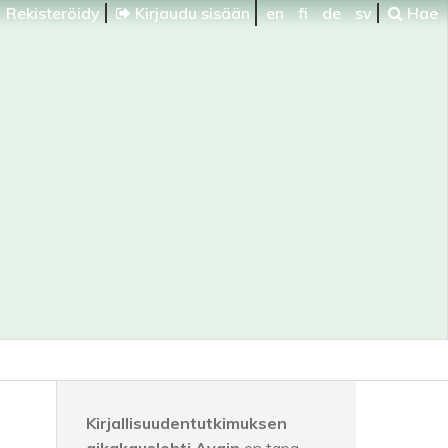
Rekisteröidy
Kirjaudu sisään
en
fi
de
sv
Hae
Kirjallisuudentutkimuksen