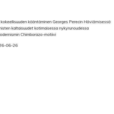
 kokeellisuuden kääntäminen Georges Perecin
Häviämisessä
misten kaltaisuudet koti­maisessa nykyrunoudessa
odernismin Chimborazo-­motiivi
26-06-26