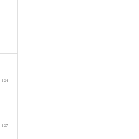
–104
–107