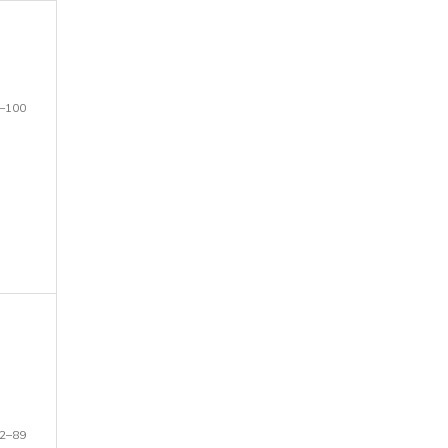
–100
2–89