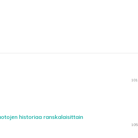
101
muotojen historiaa ranskalaisittain
105