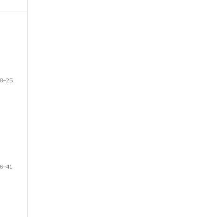
8–25
6–41