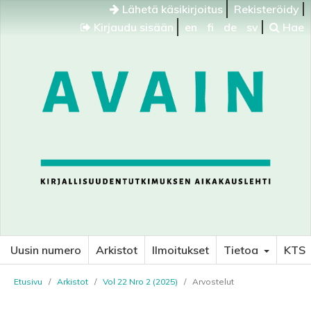
Lähetä käsikirjoitus
Rekisteröidy
Kirjaudu sisään
en
fi
de
sv
Hae
Uusin numero
Arkistot
Ilmoitukset
Tietoa
KTS
Etusivu
/
Arkistot
/
Vol 22 Nro 2 (2025)
/
Arvostelut