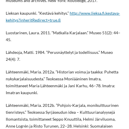
museums and archives. New York: Routledge, 2017.
Lieksan kaupunki. ”Kestävä kehitys.”
http://www.lieksa.fi.kestava-
kehitys?inheritRedirect=true.ß
Luostarinen, Laura. 2011. ”Matkalla Karjalaan.” Museo 51(2): 44–
45.
Lähdeoja, Matti. 1984. ”Perusnäyttelyt ja todellisuus.” Museo
24(4): 7.
Lähteenmäki, Maria. 2012a. ”Historian voima ja taakka: Puhetta
nykykarjalaisuudesta.” Teoksessa Moniääninen Imatra,
toimittaneet Maria Lähteenmäki ja Jani Karhu, 46–78. Imatra:
Imatran kaupunki.
Lähteenmäki, Maria. 2012b. ”Pohjois-Karjala, monikulttuurinen
tienristeys.” Teoksessa Syrjäseudun idea – Kulttuurianalyysejä
Ilomantsista, toimittaneet Seppo Knuuttila, Helmi Järviluoma,
Anne Logrén ja Risto Turunen, 22–28. Helsinki: Suomalaisen