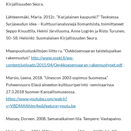
Kirjallisuuden Seura.
Lähteenmäki, Maria. 2012c. ”Karjalainen kaupunki?” Teoksessa
Syrjäseudun idea – Kulttuurianalyysejä Ilomantsista, toimittaneet
Seppo Knuuttila, Helmi Järviluoma, Anne Logrén ja Risto Turunen,
50–58. Helsinki: Suomalaisen Kirjallisuuden Seura.
Maanpuolustuskiltojen liitto ry. ”Öykkösenvaaran taistelupaikan
rakennustyö.”
http://www.mpkl.fi/wp-
content/uploads/2015/04/Oeykkoesenvaaran-rakennustyoet.pdf
.
Marsio, Leena. 2018. ”Unescon 2003 sopimus Suomessa.”
Puheenvuoro Elävä aineeton kulttuuriperintö -seminaarissa
27.3.2018 Suomen Kansallismuseossa.
https://www.youtube.com/watch?
v=V8DMANhIm4w&feature=youtu.be
.
Massey, Doreen. 2008. Samanaikainen tila. Tampere: Vastapaino.