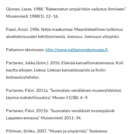
Ojonen, Lasse. 1988. ”Rakennetun ympäristön vaikutus ihmiseen.”
Museoviesti 1988(1): 12–16.
Paasi, Anssi. 1986. Neljä maakuntaa: Maantieteellinen tutkimus
aluetietoisuuden kehittymisestä. Joensuu: Joensuun yliopisto.
Paltamon ekomuseo.
http://www.paltamonekomuseo.fi
.
Partanen, Jukka (toim.). 2016. Elämää kansallismaisemassa: Koli
kautta aikojen. Lieksa: Lieksan kansalaisopisto ja Kolin
kotiseutuyhdistys.
Partanen, Päivi. 2011a. ”Suomalais-venäläinen museoyhteistyö
täynnä mahdollisuuksia.” Museo 51(3B): 6–9.
Partanen, Päivi. 2011b. ”Suomalais-venäläiset museopäivät
Lappeenrannassa.” Museoviesti 2011: 34.
Pihlman, Sirkku. 2007. ”Museo ja ympäristö.” Teoksessa