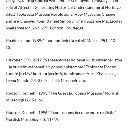
Gregory, Kate ja Andrea Witcomb. 2007. “Beyond Nostalgia: The
role of Affect in Generating Historical Understanding at Heritage
Sites.” Teoksessa Museum Revolutions: How Museums Change
and are Changed, toimittaneet Simon J. Knell, Suzanne MacLeod ja
Sheila Watson, 263–275. London: Routledge.
Haahtela, Ilpo. 1989: ”Luonnontiedettä vai ei.” Museo 29(1): 10–
12.
Hirvonen, Sini. 2017. ”Vapaaehtoiset hoitavat kulttuuriympäristöä
– ja huolehtivat samalla hyvinvoinnistamme.” Teoksessa Elossa:
Luonto ja elävä kulttuuriperintö, toimittaneet Aura Kivilaakso ja
Leena Marsio, 23–33. Helsinki: Museovirasto.
Hudson, Kenneth. 1993. “The Great European Museum.” Nordisk
Museologi (2): 51–60.
Hudson, Kenneth. 1996. “Ecomuseums become more realistic.”
Nordisk Museologi (2): 11–19.