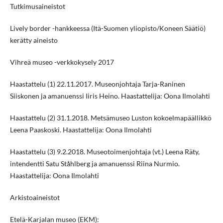
Tutkimusaineistot
Lively border -hankkeessa (Itä-Suomen yliopisto/Koneen Säätiö)
kerätty aineisto
Vihreä museo -verkkokysely 2017
Haastattelu (1) 22.11.2017. Museonjohtaja Tarja-Raninen
Siiskonen ja amanuenssi Iiris Heino. Haastattelija: Oona Ilmolahti
Haastattelu (2) 31.1.2018. Metsämuseo Luston kokoelmapäällikkö
Leena Paaskoski. Haastattelija: Oona Ilmolahti
Haastattelu (3) 9.2.2018. Museotoimenjohtaja (vt.) Leena Räty,
intendentti Satu Ståhlberg ja amanuenssi Riina Nurmio.
Haastattelija: Oona Ilmolahti
Arkistoaineistot
Etelä-Karjalan museo (EKM):