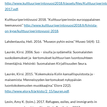
http://www.kulttuuriperintovuosi2018.fi/assets/files/Kulttuuriperin
2017.pdf
.
Kulttuuriperintövuosi 2018. ”Kulttuuriperinnön eurooppalainen
teemavuosi.”
http://www.kulttuuriperintovuosi2018.fi/fi/mista-
on-kyse/kulttuuriperintovuosi-2018
.
Lahdentausta, Heli. 2016. ”Museon pyhin esine.” Museo 56(4): 12.
Laurén, Kirsi. 2006. Suo – sisulla ja sydämellä: Suomalaisten
suokokemukset ja -kertomukset kulttuurisen luontosuhteen
ilmentäjinä. Helsinki: Suomalaisen Kirjallisuuden Seura.
Laurén, Kirsi. 2015. ”Kokemuksia Kolin kansallispuistosta ja -
maisemista: Menneisyyden kertomukset nykypäivän
luontokokemusten muokkaajina.” Elore 22(2).
http://www.elore.fi/arkisto/2_15/lauren.pdf
.
Levin, Amy K. (toim.). 2017. Refugees, exiles, and immigrants in