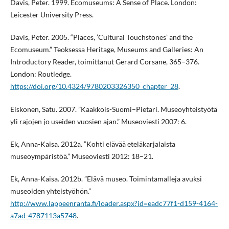
Davis, Peter. 1999. Ecomuseums: A Sense of Place. London:
Leicester University Press.
Davis, Peter. 2005. “Places, ’Cultural Touchstones’ and the
Ecomuseum.” Teoksessa Heritage, Museums and Galleries: An
Introductory Reader, toimittanut Gerard Corsane, 365–376.
London: Routledge.
https://doi.org/10.4324/9780203326350_chapter_28
.
Eiskonen, Satu. 2007. ”Kaakkois-Suomi–Pietari. Museoyhteistyötä
yli rajojen jo useiden vuosien ajan.” Museoviesti 2007: 6.
Ek, Anna-Kaisa. 2012a. ”Kohti elävää eteläkarjalaista
museoympäristöä.” Museoviesti 2012: 18–21.
Ek, Anna-Kaisa. 2012b. ”Elävä museo. Toimintamalleja avuksi
museoiden yhteistyöhön.”
http://www.lappeenranta.fi/loader.aspx?id=eadc77f1-d159-4164-
a7ad-4787113a5748
.