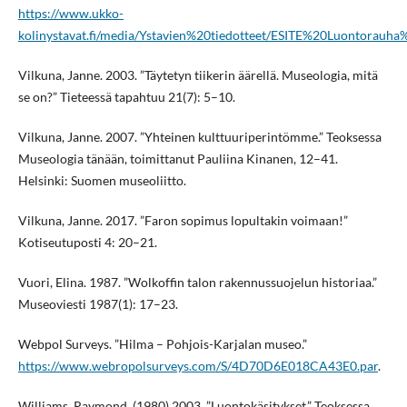
https://www.ukko-
kolinystavat.fi/media/Ystavien%20tiedotteet/ESITE%20Luontorau
Vilkuna, Janne. 2003. ”Täytetyn tiikerin äärellä. Museologia, mitä
se on?” Tieteessä tapahtuu 21(7): 5–10.
Vilkuna, Janne. 2007. ”Yhteinen kulttuuriperintömme.” Teoksessa
Museologia tänään, toimittanut Pauliina Kinanen, 12–41.
Helsinki: Suomen museoliitto.
Vilkuna, Janne. 2017. ”Faron sopimus lopultakin voimaan!”
Kotiseutuposti 4: 20–21.
Vuori, Elina. 1987. ”Wolkoffin talon rakennussuojelun historiaa.”
Museoviesti 1987(1): 17–23.
Webpol Surveys. ”Hilma – Pohjois-Karjalan museo.”
https://www.webropolsurveys.com/S/4D70D6E018CA43E0.par
.
Williams, Raymond. (1980) 2003. ”Luontokäsitykset.” Teoksessa