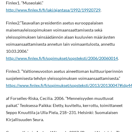
Finlex1. ”Museolaki.”
http://www.finlex.fi/fi/laki/ajantasa/1992/19920729
.
Finlex2.”Tasavallan presidentin asetus eurooppalaisen
maisemayleissopimuksen voimaansaattamisesta sekä
yleissopimuksen lainsäädännön alaan kuuluvien määräysten
voimaansaattamisesta annetun lain voimaantulosta, annettu
10.03.2006.”
http://www.finlex.fi/fi/sopimukset/sopsteksti/2006/20060014
.
Finlex3. ”Valtioneuvoston asetus aineettoman kulttuuriperinnön
suojelemisesta tehdyn yleissopimuksen voimaansaattamisesta.”
https://www.finlex.fi/fi/sopimukset/sopsteksti/2013/20130047#idp
af Forselles-Riska, Cecilia. 2006. ”Menneisyyden muuttuvat
paikat.” Teoksessa Paikka: Eletty, kuviteltu, kerrottu, toimittaneet
Seppo Knuuttila ja Ulla Piela, 218–231. Helsinki: Suomalaisen
Kirjallisuuden Seura.