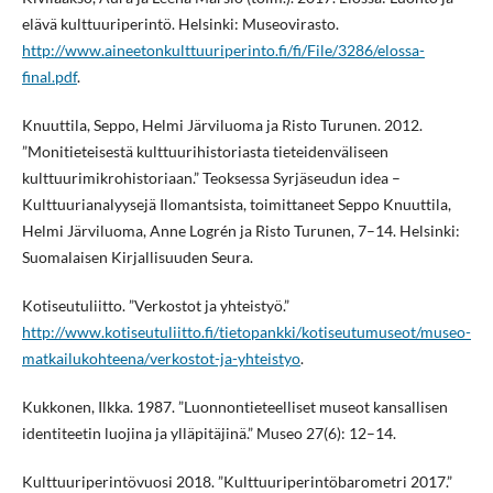
elävä kulttuuriperintö. Helsinki: Museovirasto.
http://www.aineetonkulttuuriperinto.fi/fi/File/3286/elossa-
final.pdf
.
Knuuttila, Seppo, Helmi Järviluoma ja Risto Turunen. 2012.
”Monitieteisestä kulttuurihistoriasta tieteidenväliseen
kulttuurimikrohistoriaan.” Teoksessa Syrjäseudun idea –
Kulttuurianalyysejä Ilomantsista, toimittaneet Seppo Knuuttila,
Helmi Järviluoma, Anne Logrén ja Risto Turunen, 7–14. Helsinki:
Suomalaisen Kirjallisuuden Seura.
Kotiseutuliitto. ”Verkostot ja yhteistyö.”
http://www.kotiseutuliitto.fi/tietopankki/kotiseutumuseot/museo-
matkailukohteena/verkostot-ja-yhteistyo
.
Kukkonen, Ilkka. 1987. ”Luonnontieteelliset museot kansallisen
identiteetin luojina ja ylläpitäjinä.” Museo 27(6): 12–14.
Kulttuuriperintövuosi 2018. ”Kulttuuriperintöbarometri 2017.”