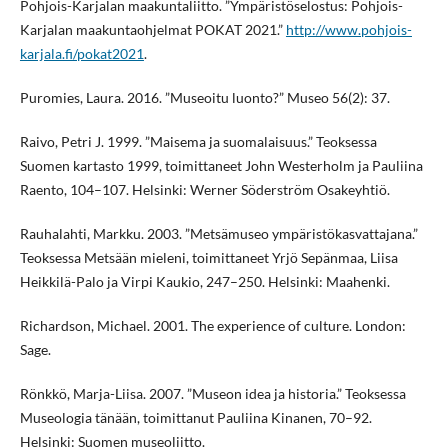
Pohjois-Karjalan maakuntaliitto. ”Ympäristöselostus: Pohjois-
Karjalan maakuntaohjelmat POKAT 2021.”
http://www.pohjois-
karjala.fi/pokat2021
.
Puromies, Laura. 2016. ”Museoitu luonto?” Museo 56(2): 37.
Raivo, Petri J. 1999. ”Maisema ja suomalaisuus.” Teoksessa
Suomen kartasto 1999, toimittaneet John Westerholm ja Pauliina
Raento, 104–107. Helsinki: Werner Söderström Osakeyhtiö.
Rauhalahti, Markku. 2003. ”Metsämuseo ympäristökasvattajana.”
Teoksessa Metsään mieleni, toimittaneet Yrjö Sepänmaa, Liisa
Heikkilä-Palo ja Virpi Kaukio, 247–250. Helsinki: Maahenki.
Richardson, Michael. 2001. The experience of culture. London:
Sage.
Rönkkö, Marja-Liisa. 2007. ”Museon idea ja historia.” Teoksessa
Museologia tänään, toimittanut Pauliina Kinanen, 70–92.
Helsinki: Suomen museoliitto.