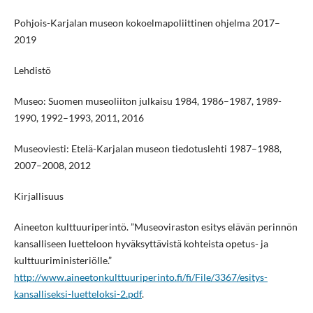
Pohjois-Karjalan museon kokoelmapoliittinen ohjelma 2017–
2019
Lehdistö
Museo: Suomen museoliiton julkaisu 1984, 1986–1987, 1989-
1990, 1992–1993, 2011, 2016
Museoviesti: Etelä-Karjalan museon tiedotuslehti 1987–1988,
2007–2008, 2012
Kirjallisuus
Aineeton kulttuuriperintö. ”Museoviraston esitys elävän perinnön
kansalliseen luetteloon hyväksyttävistä kohteista opetus- ja
kulttuuriministeriölle.”
http://www.aineetonkulttuuriperinto.fi/fi/File/3367/esitys-
kansalliseksi-luetteloksi-2.pdf
.