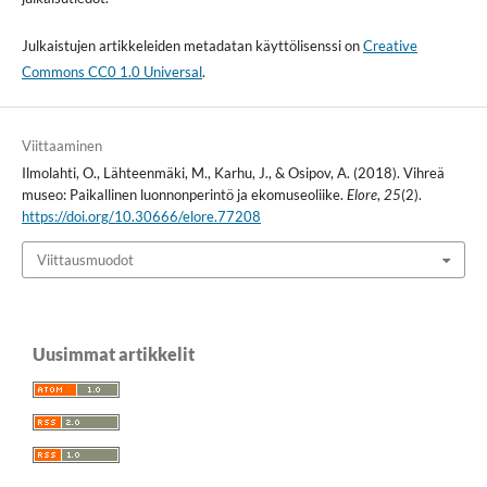
Julkaistujen artikkeleiden metadatan käyttölisenssi on
Creative
Commons CC0 1.0 Universal
.
Viittaaminen
Ilmolahti, O., Lähteenmäki, M., Karhu, J., & Osipov, A. (2018). Vihreä
museo: Paikallinen luonnonperintö ja ekomuseoliike.
Elore
,
25
(2).
https://doi.org/10.30666/elore.77208
Viittausmuodot
Uusimmat artikkelit