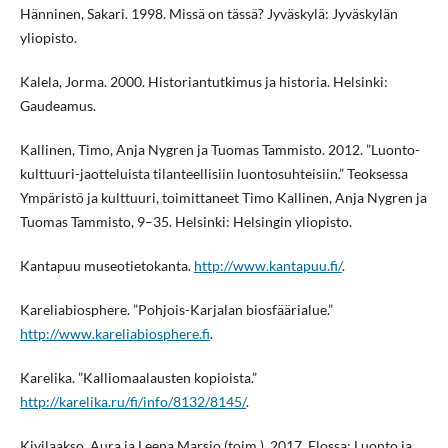
Hänninen, Sakari. 1998. Missä on tässä? Jyväskylä: Jyväskylän
yliopisto.
Kalela, Jorma. 2000. Historiantutkimus ja historia. Helsinki:
Gaudeamus.
Kallinen, Timo, Anja Nygren ja Tuomas Tammisto. 2012. ”Luonto-
kulttuuri-jaotteluista tilanteellisiin luontosuhteisiin.” Teoksessa
Ympäristö ja kulttuuri, toimittaneet Timo Kallinen, Anja Nygren ja
Tuomas Tammisto, 9–35. Helsinki: Helsingin yliopisto.
Kantapuu museotietokanta.
http://www.kantapuu.fi/
.
Kareliabiosphere. ”Pohjois-Karjalan biosfäärialue.”
http://www.kareliabiosphere.fi
.
Karelika. ”Kalliomaalausten kopioista.”
http://karelika.ru/fi/info/8132/8145/
.
Kivilaakso, Aura ja Leena Marsio (toim.). 2017. Elossa: Luonto ja