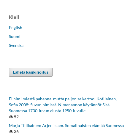
Kieli
English
Suomi
Svenska
Lähetä käsikirjoitus
Ei nimi miestä pahenna, mutta paljon se kertoo: Kotilainen,
Sofia 2008: Suvun nimissä. Nimenannon käytännöt Sisä-
Suomessa 1700-luvun alusta 1950-luvulle
52
Marja Tiilikainen: Arjen islam. Somalinaisten elämää Suomessa
36