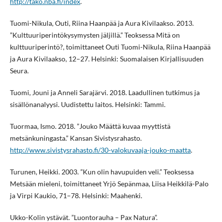
http://tako.nba.fi/index
.
Tuomi-Nikula, Outi, Riina Haanpää ja Aura Kivilaakso. 2013.
”Kulttuuriperintökysymysten jäljillä.” Teoksessa Mitä on
kulttuuriperintö?, toimittaneet Outi Tuomi-Nikula, Riina Haanpää
ja Aura Kivilaakso, 12–27. Helsinki: Suomalaisen Kirjallisuuden
Seura.
Tuomi, Jouni ja Anneli Sarajärvi. 2018. Laadullinen tutkimus ja
sisällönanalyysi. Uudistettu laitos. Helsinki: Tammi.
Tuormaa, Ismo. 2018. ”Jouko Määttä kuvaa myyttistä
metsänkuningasta.” Kansan Sivistysrahasto.
http://www.sivistysrahasto.fi/30-valokuvaaja-jouko-maatta
.
Turunen, Heikki. 2003. ”Kun olin havupuiden veli.” Teoksessa
Metsään mieleni, toimittaneet Yrjö Sepänmaa, Liisa Heikkilä-Palo
ja Virpi Kaukio, 71–78. Helsinki: Maahenki.
Ukko-Kolin ystävät. ”Luontorauha – Pax Natura”.