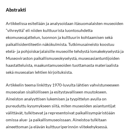
Abstrakti
Artikkelissa esitellään ja analysoidaan itäsuomalaisten museoiden
”vihreyttä” eli niiden kulttuurista luontosuhdetta
ekomuseoajattelun, luonnon ja kulttuurin kohtaamisen sekä
paikallisidentiteetin näkökulmista. Tutkimusaineisto koostuu
etelä- ja pohjoiskarjalaisille museoille tehdystä lomakekyselystä ja
Museoviraston paikallismuseokyselystä, museoasiantuntijoiden
haastatteluista, maakuntamuseoiden tuottamasta materiaalista
sekä museoalan lehtien kirjoituksista.
Artikkelin teema linkittyy 1970-luvulta lähtien vahvistuneeseen
museoalan sisällölliseen ja esitystavalliseen muutokseen.
Aineiston analyyttisen lukemisen ja tyypittelyn avulla on
pureuduttu kysymykseen siitä, miten museoiden asiantuntijat
välittävät, tulkitsevat ja representoivat paikallisympäristöään
omissa alue- ja paikallismuseoissaan. Aineistoa tulkitaan
aineettoman ja elävän kulttuuriperinnön viitekehyksessä.