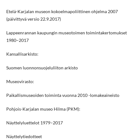
Etelä-Karjalan museon kokoelmapoliittinen ohjelma 2007
(päivittyvä versio 22.9.2017)
Lappeenrannan kaupungin museotoimen toimintakertomukset
1980–2017
Kansallisarkisto:
Suomen luonnonsuojeluliiton arkisto
Museovirasto:
Paikallismuseoiden toiminta vuonna 2010 -lomakeaineisto
Pohjois-Karjalan museo Hilma (PKM):
Näyttelyluettelot 1979–2017
Näyttelytiedotteet