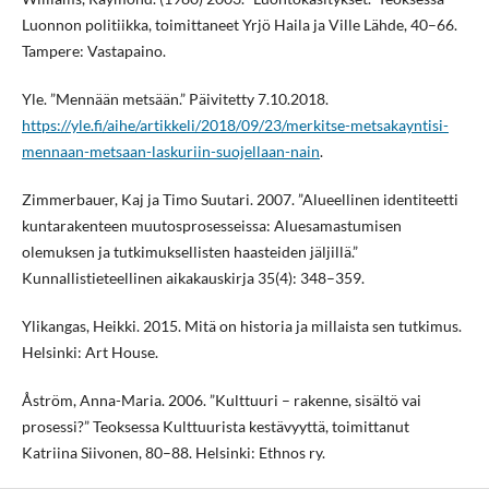
Luonnon politiikka, toimittaneet Yrjö Haila ja Ville Lähde, 40–66.
Tampere: Vastapaino.
Yle. ”Mennään metsään.” Päivitetty 7.10.2018.
https://yle.fi/aihe/artikkeli/2018/09/23/merkitse-metsakayntisi-
mennaan-metsaan-laskuriin-suojellaan-nain
.
Zimmerbauer, Kaj ja Timo Suutari. 2007. ”Alueellinen identiteetti
kuntarakenteen muutosprosesseissa: Aluesamastumisen
olemuksen ja tutkimuksellisten haasteiden jäljillä.”
Kunnallistieteellinen aikakauskirja 35(4): 348–359.
Ylikangas, Heikki. 2015. Mitä on historia ja millaista sen tutkimus.
Helsinki: Art House.
Åström, Anna-Maria. 2006. ”Kulttuuri – rakenne, sisältö vai
prosessi?” Teoksessa Kulttuurista kestävyyttä, toimittanut
Katriina Siivonen, 80–88. Helsinki: Ethnos ry.