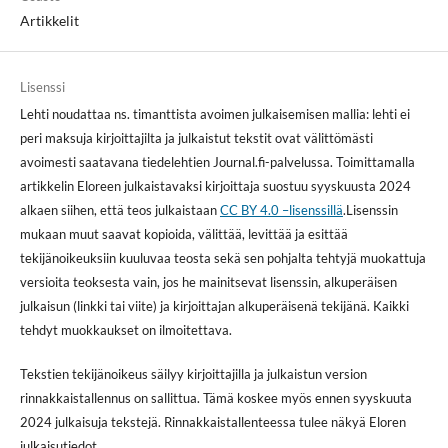
Artikkelit
Lisenssi
Lehti noudattaa ns. timanttista avoimen julkaisemisen mallia: lehti ei
peri maksuja kirjoittajilta ja julkaistut tekstit ovat välittömästi
avoimesti saatavana tiedelehtien Journal.fi-palvelussa. Toimittamalla
artikkelin Eloreen julkaistavaksi kirjoittaja suostuu syyskuusta 2024
alkaen siihen, että teos julkaistaan
CC BY 4.0 –lisenssillä
.Lisenssin
mukaan muut saavat kopioida, välittää, levittää ja esittää
tekijänoikeuksiin kuuluvaa teosta sekä sen pohjalta tehtyjä muokattuja
versioita teoksesta vain, jos he mainitsevat lisenssin, alkuperäisen
julkaisun (linkki tai viite) ja kirjoittajan alkuperäisenä tekijänä. Kaikki
tehdyt muokkaukset on ilmoitettava.
Tekstien tekijänoikeus säilyy kirjoittajilla ja julkaistun version
rinnakkaistallennus on sallittua. Tämä koskee myös ennen syyskuuta
2024 julkaisuja tekstejä. Rinnakkaistallenteessa tulee näkyä Eloren
julkaisutiedot.