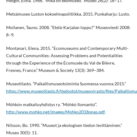
Melgin, Elina. 1986. ”Mikä on ekomuseo.” Museo 26(2): 16–17.
Metsämuseo Luston kokoelmapolitiikka. 2015. Punkaharju: Lusto.
Moilanen, Tauno. 2008. ”Etelä-Karjalan loppu?” Museoviesti 2008:
8–9.
Montanari, Elena. 2015. “Ecomuseums and Contemporary Multi-
Cultural Communities: Assessing Problems and Potentialities
through the Experience of the Écomusée du Val de Bièvre,
Fresnes, France.” Museum & Society 13(3): 369–384.
Museotilasto. ”Paikallismuseotoiminta Suomessa vuonna 2015.”
https://www.museotilasto.fi/tiedostot/museovirasto/files/Paikall
Möhkön matkailuyhdistys ry. ”Möhkö Ilomantsi”.
http://www.mohko.net/images/Mohko2018opas.pdf
.
Nilsson, Bo. 1990. ”Museot ja ekologisen tiedon levittäminen.”
Museo 30(5): 11.