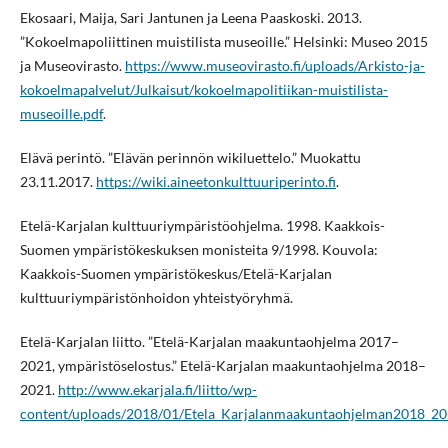
Ekosaari, Maija, Sari Jantunen ja Leena Paaskoski. 2013.
”Kokoelmapoliittinen muistilista museoille.” Helsinki: Museo 2015
ja Museovirasto.
https://www.museovirasto.fi/uploads/Arkisto-ja-
kokoelmapalvelut/Julkaisut/kokoelmapolitiikan-muistilista-
museoille.pdf
.
Elävä perintö. ”Elävän perinnön wikiluettelo.” Muokattu
23.11.2017.
https://wiki.aineetonkulttuuriperinto.fi
.
Etelä-Karjalan kulttuuriympäristöohjelma. 1998. Kaakkois-
Suomen ympäristökeskuksen monisteita 9/1998. Kouvola:
Kaakkois-Suomen ympäristökeskus/Etelä-Karjalan
kulttuuriympäristönhoidon yhteistyöryhmä.
Etelä-Karjalan liitto. ”Etelä-Karjalan maakuntaohjelma 2017–
2021, ympäristöselostus.” Etelä-Karjalan maakuntaohjelma 2018–
2021.
http://www.ekarjala.fi/liitto/wp-
content/uploads/2018/01/Etela_Karjalanmaakuntaohjelman2018_202