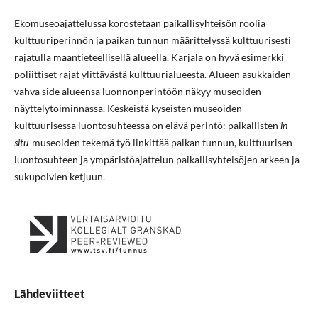
Ekomuseoajattelussa korostetaan paikallisyhteisön roolia
kulttuuriperinnön ja paikan tunnun määrittelyssä kulttuurisesti
rajatulla maantieteellisellä alueella. Karjala on hyvä esimerkki
poliittiset rajat ylittävästä kulttuurialueesta. Alueen asukkaiden
vahva side alueensa luonnonperintöön näkyy museoiden
näyttelytoiminnassa. Keskeistä kyseisten museoiden
kulttuurisessa luontosuhteessa on elävä perintö: paikallisten
in
situ
-museoiden tekemä työ linkittää paikan tunnun, kulttuurisen
luontosuhteen ja ympäristöajattelun paikallisyhteisöjen arkeen ja
sukupolvien ketjuun.
Lähdeviitteet