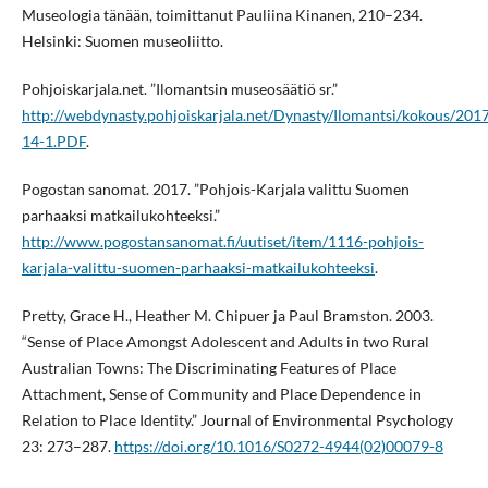
Museologia tänään, toimittanut Pauliina Kinanen, 210–234.
Helsinki: Suomen museoliitto.
Pohjoiskarjala.net. ”Ilomantsin museosäätiö sr.”
http://webdynasty.pohjoiskarjala.net/Dynasty/Ilomantsi/kokous/201
14-1.PDF
.
Pogostan sanomat. 2017. ”Pohjois-Karjala valittu Suomen
parhaaksi matkailukohteeksi.”
http://www.pogostansanomat.fi/uutiset/item/1116-pohjois-
karjala-valittu-suomen-parhaaksi-matkailukohteeksi
.
Pretty, Grace H., Heather M. Chipuer ja Paul Bramston. 2003.
“Sense of Place Amongst Adolescent and Adults in two Rural
Australian Towns: The Discriminating Features of Place
Attachment, Sense of Community and Place Dependence in
Relation to Place Identity.” Journal of Environmental Psychology
23: 273–287.
https://doi.org/10.1016/S0272-4944(02)00079-8