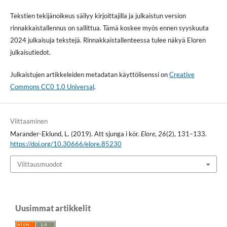
Tekstien tekijänoikeus säilyy kirjoittajilla ja julkaistun version
rinnakkaistallennus on sallittua. Tämä koskee myös ennen syyskuuta
2024 julkaisuja tekstejä. Rinnakkaistallenteessa tulee näkyä Eloren
julkaisutiedot.
Julkaistujen artikkeleiden metadatan käyttölisenssi on
Creative
Commons CC0 1.0 Universal
.
Viittaaminen
Marander-Eklund, L. (2019). Att sjunga i kör.
Elore
,
26
(2), 131–133.
https://doi.org/10.30666/elore.85230
Viittausmuodot
Uusimmat artikkelit