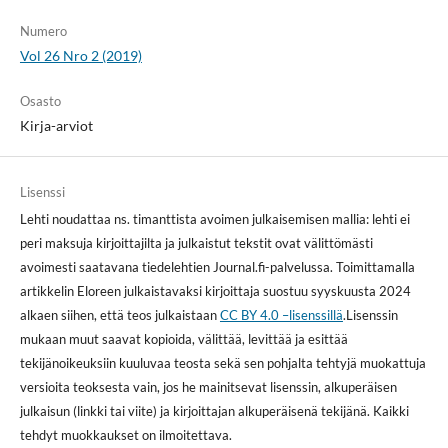
Numero
Vol 26 Nro 2 (2019)
Osasto
Kirja-arviot
Lisenssi
Lehti noudattaa ns. timanttista avoimen julkaisemisen mallia: lehti ei
peri maksuja kirjoittajilta ja julkaistut tekstit ovat välittömästi
avoimesti saatavana tiedelehtien Journal.fi-palvelussa. Toimittamalla
artikkelin Eloreen julkaistavaksi kirjoittaja suostuu syyskuusta 2024
alkaen siihen, että teos julkaistaan
CC BY 4.0 –lisenssillä
.Lisenssin
mukaan muut saavat kopioida, välittää, levittää ja esittää
tekijänoikeuksiin kuuluvaa teosta sekä sen pohjalta tehtyjä muokattuja
versioita teoksesta vain, jos he mainitsevat lisenssin, alkuperäisen
julkaisun (linkki tai viite) ja kirjoittajan alkuperäisenä tekijänä. Kaikki
tehdyt muokkaukset on ilmoitettava.