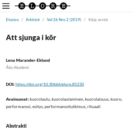
Etusivu
/
Arkistot
/
Vol 26 Nro 2 (2019)
/
Kirja-arviot
Att sjunga i kör
Lena Marander-Eklund
Åbo Akademi
DOI:
https://doi.org/10.30666/elore.85230
Avainsanat:
kuorolaulu, kuorolaulaminen, kuorolaisuus, kuoro,
performanssi, esitys, performanssitutkimus, rituaali
Abstrakti