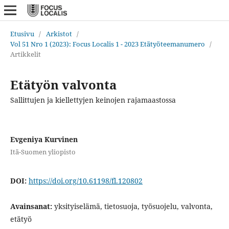
Etusivu
/
Arkistot
/
Vol 51 Nro 1 (2023): Focus Localis 1 - 2023 Etätyöteemanumero
/
Artikkelit
Etätyön valvonta
Sallittujen ja kiellettyjen keinojen rajamaastossa
Evgeniya Kurvinen
Itä-Suomen yliopisto
DOI:
https://doi.org/10.61198/fl.120802
Avainsanat:
yksityiselämä, tietosuoja, työsuojelu, valvonta,
etätyö