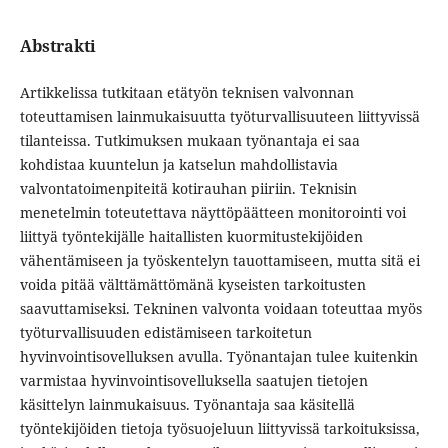
Abstrakti
Artikkelissa tutkitaan etätyön teknisen valvonnan
toteuttamisen lainmukaisuutta työturvallisuuteen liittyvissä
tilanteissa. Tutkimuksen mukaan työnantaja ei saa
kohdistaa kuuntelun ja katselun mahdollistavia
valvontatoimenpiteitä kotirauhan piiriin. Teknisin
menetelmin toteutettava näyttöpäätteen monitorointi voi
liittyä työntekijälle haitallisten kuormitustekijöiden
vähentämiseen ja työskentelyn tauottamiseen, mutta sitä ei
voida pitää välttämättömänä kyseisten tarkoitusten
saavuttamiseksi. Tekninen valvonta voidaan toteuttaa myös
työturvallisuuden edistämiseen tarkoitetun
hyvinvointisovelluksen avulla. Työnantajan tulee kuitenkin
varmistaa hyvinvointisovelluksella saatujen tietojen
käsittelyn lainmukaisuus. Työnantaja saa käsitellä
työntekijöiden tietoja työsuojeluun liittyvissä tarkoituksissa,