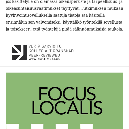
jos käsittelylle on olemassa oikeusperuste ja tarpeellisuus- ja
oikeasuhtaisuusvaatimukset täyttyvät. Tutkimuksen mukaan
hyvinvointisovelluksella saatuja tietoja saa käsitellä
ensinnäkin sen valvomiseksi, käyttääkö työntekijä sovellusta
ja toisekseen, että työntekijä pitää säännönmukaisia taukoja.