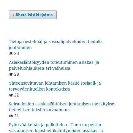
Lähetä käsikirjoitus
Tietojärjestelmät ja sosiaalipalveluiden tiedolla
johtaminen
83
Asiakaslähtöisyyden toteutuminen asiakas- ja
palveluohjauksen eri vaiheissa
28
Yhteensovittavan johtamisen käsite sosiaali- ja
terveydenhuollon kontekstissa
22
Sairaaloiden asiakaslähtöisen johtamisen merkitykset
tieteellisen tekstin kuvaamana
21
Pyörivää kehää ja pallottelua : Tuen tarpeisiin
vastaamisen haasteet ikääntyneiden asiakas- ja