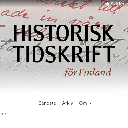
Skicka i
Senaste
Arkiv
Om
ngar