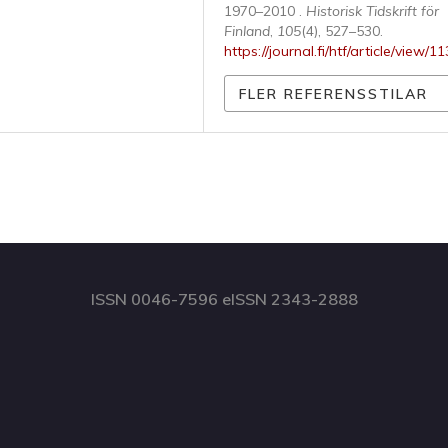
1970–2010 .
Historisk Tidskrift för
Finland
,
105
(4), 527–530.
https://journal.fi/htf/article/view/1
FLER REFERENSSTILAR
ISSN 0046-7596 eISSN 2343-2888