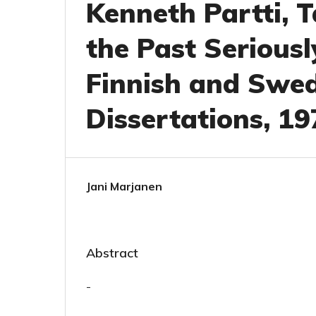
Kenneth Partti, 
the Past Seriousl
Finnish and Swed
Dissertations, 1
Jani Marjanen
Abstract
-