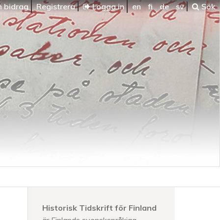
n bidrag
Registrera
Logga in
en
fi
de
sv
Sök
Historisk Tidskrift för Finland