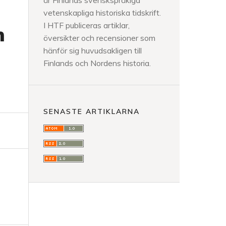
är Finlands svenskspråkiga
vetenskapliga historiska tidskrift.
I HTF publiceras artiklar,
n
översikter och recensioner som
hänför sig huvudsakligen till
Finlands och Nordens historia.
SENASTE ARTIKLARNA