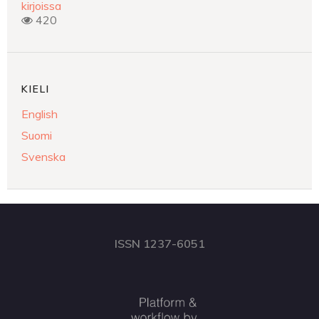
kirjoissa
420
KIELI
English
Suomi
Svenska
ISSN 1237-6051