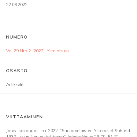
22.06.2022
NUMERO
Vol 29 Nro 2 (2022): Ylirajaisuus
OSASTO
Artikkelit
VIITTAAMINEN
Jänis-Isokangas, Ira. 2022. “Suojärveläisten Ylirajaiset Suhteet
1930-Luvun Neuvostoliitossa”.
Idäntutkimus
29 (2): 54-71.