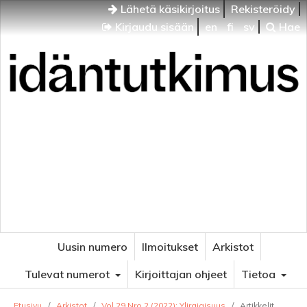
Lähetä käsikirjoitus
Rekisteröidy
Kirjaudu sisään
en
fi
sv
Hae
Idäntutkimus
VENÄJÄN JA ITÄISEN EUROOPAN TUTKIMUKSEN
AIKAKAUSLEHTI
Uusin numero
Ilmoitukset
Arkistot
Tulevat numerot
Kirjoittajan ohjeet
Tietoa
Etusivu
/
Arkistot
/
Vol 29 Nro 2 (2022): Ylirajaisuus
/
Artikkelit