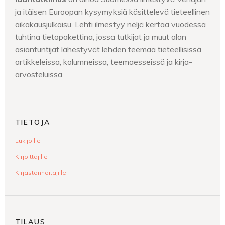
ja itäisen Euroopan kysymyksiä käsittelevä tieteellinen
aikakausjulkaisu. Lehti ilmestyy neljä kertaa vuodessa
tuhtina tietopakettina, jossa tutkijat ja muut alan
asiantuntijat lähestyvät lehden teemaa tieteellisissä
artikkeleissa, kolumneissa, teemaesseissä ja kirja-
arvosteluissa.
TIETOJA
Lukijoille
Kirjoittajille
Kirjastonhoitajille
TILAUS