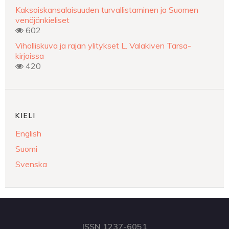
Kaksoiskansalaisuuden turvallistaminen ja Suomen
venäjänkieliset
602
Viholliskuva ja rajan ylitykset L. Valakiven Tarsa-
kirjoissa
420
KIELI
English
Suomi
Svenska
ISSN 1237-6051