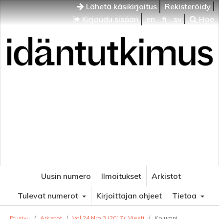
Lähetä käsikirjoitus
Rekisteröidy
Kirjaudu sisään
en
fi
sv
Hae
Idäntutkimus
VENÄJÄN JA ITÄISEN EUROOPAN TUTKIMUKSEN
AIKAKAUSLEHTI
Uusin numero
Ilmoitukset
Arkistot
Tulevat numerot
Kirjoittajan ohjeet
Tietoa
Etusivu
/
Arkistot
/
Vol 24 Nro 3 (2017): Viesti
/
Kolumni