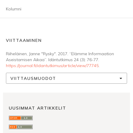
Kolumni
VIITTAAMINEN
Riiheläinen, Janne "Rysky". 2017. “Elämme Informaation
Aseistamisen Aikaa”.
Idäntutkimus
24 (3): 76-77.
https://journal.fi/idantutkimus/article/view/77745
.
VIITTAUSMUODOT
UUSIMMAT ARTIKKELIT