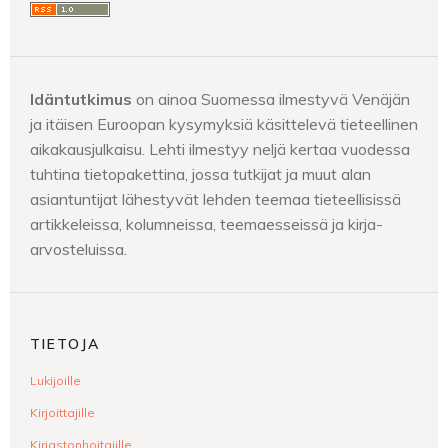
Idäntutkimus
on ainoa Suomessa ilmestyvä Venäjän
ja itäisen Euroopan kysymyksiä käsittelevä tieteellinen
aikakausjulkaisu. Lehti ilmestyy neljä kertaa vuodessa
tuhtina tietopakettina, jossa tutkijat ja muut alan
asiantuntijat lähestyvät lehden teemaa tieteellisissä
artikkeleissa, kolumneissa, teemaesseissä ja kirja-
arvosteluissa.
TIETOJA
Lukijoille
Kirjoittajille
Kirjastonhoitajille